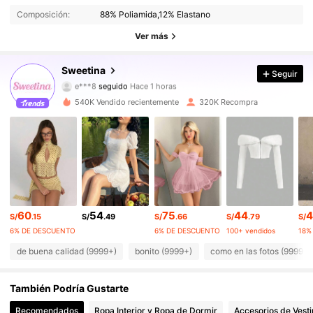
Composición:
88% Poliamida,12% Elastano
488K Seguidores
4.91
Ver más
488K Seguidores
4.91
Sweetina
Seguir
e***8
seguido
Hace 1 horas
488K Seguidores
4.91
540K Vendido recientemente
320K Recompra
488K Seguidores
4.91
488K Seguidores
4.91
488K Seguidores
4.91
60
54
75
44
4
S/
.15
S/
.49
S/
.66
S/
.79
S/
488K Seguidores
4.91
6% DE DESCUENTO
6% DE DESCUENTO
100+ vendidos
de buena calidad (9999+)
bonito (9999+)
como en las fotos (9999+)
488K Seguidores
4.91
También Podría Gustarte
488K Seguidores
4.91
Recomendados
Ropa Interior y Ropa de Dormir
Accesorios de Vesti