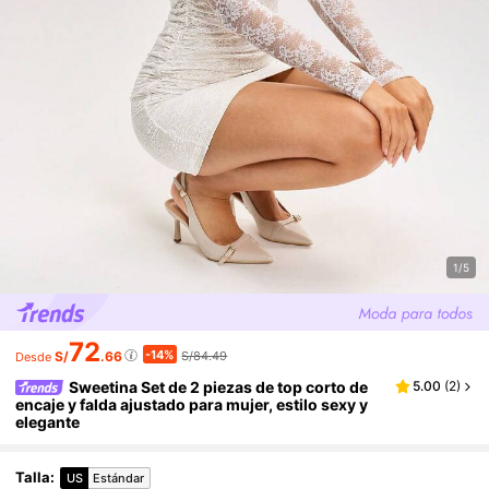
1/5
72
-14%
S/
.66
S/84.49
Desde
Sweetina Set de 2 piezas de top corto de
5.00
(
2
)
encaje y falda ajustado para mujer, estilo sexy y
elegante
Talla
:
US
Estándar