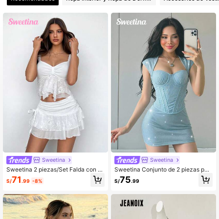
488K Seguidores
4.91
Sweetina
Sweetina
Sweetina 2 piezas/Set Falda con m
Sweetina Conjunto de 2 piezas par
angas abullonadas y cuello cuadra
a mujer con top de encaje con cintu
71
75
S/
.99
-8%
S/
.99
do bordado para mujer
ra ceñida y patchwork y minifalda a
justada