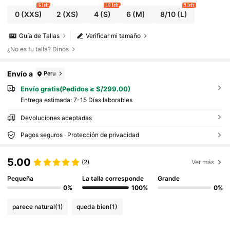
6 left
10 left
9 left
0
(XXS)
2
(XS)
4
(S)
6
(M)
8/10
(L)
Guía de Tallas
Verificar mi tamaño
¿No es tu talla? Dinos
Envío a
Peru
Envío gratis(Pedidos ≥ S/299.00)
Entrega estimada:
7-15 Días laborables
Devoluciones aceptadas
Pagos seguros · Protección de privacidad
5.00
(2)
Ver más
Pequeña
La talla corresponde
Grande
0%
100%
0%
parece natural
(1)
queda bien
(1)