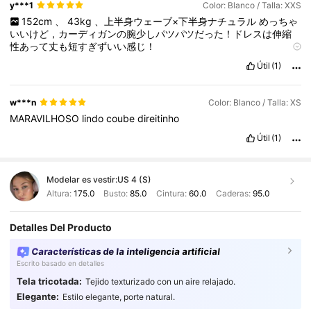
y***1
Color: Blanco / Talla: XXS
152cm
、
43kg
、上半身ウェーブ×下半身ナチュラル
めっちゃ
いいけど，カーディガンの腕少しパツパツだった！ドレスは伸縮
性あって丈も短すぎずいい感じ！
商品の品質:
良い
商品画像と一致:
一致！
匂い:
しない
Útil
(1)
w***n
Color: Blanco / Talla: XS
MARAVILHOSO
lindo
coube
direitinho
Útil
(1)
Modelar es vestir:
US 4 (S)
Altura:
175.0
Busto:
85.0
Cintura:
60.0
Caderas:
95.0
Detalles Del Producto
Características de la inteligencia artificial
Escrito basado en detalles
Tela tricotada:
Tejido texturizado con un aire relajado.
Elegante:
Estilo elegante, porte natural.
488K Seguidores
4.91