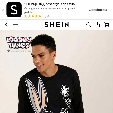
SHEIN-¡List@, descarga, con estilo!
×
Consigue descuentos especiales en tu primer
Consíguela
pedido
(5,000)