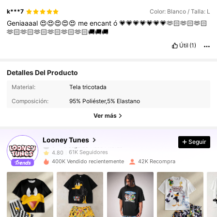
k***7
Color: Blanco / Talla: L
Geniaaaal
😍😍😍😍😍
me
encant
ó
💗💗💗💗💗💗💗🫶🏻🫶🏻🫶🏻
🫶🏻🫶🏻🫶🏻🫶🏻🫶🏻🫶🏻🚚🚚🚚
Útil
(1)
Detalles Del Producto
61K Seguidores
4.80
Material:
Tela tricotada
Composición:
95% Poliéster,5% Elastano
61K Seguidores
4.80
Ver más
61K Seguidores
4.80
Looney Tunes
Seguir
61K Seguidores
4.80
400K Vendido recientemente
42K Recompra
61K Seguidores
4.80
61K Seguidores
4.80