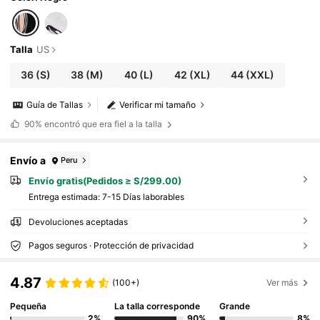
Talla
US
36
(S)
38
(M)
40
(L)
42
(XL)
44
(XXL)
Guía de Tallas
Verificar mi tamaño
90%
encontró que era fiel a la talla
Envío a
Peru
Envío gratis(Pedidos ≥ S/299.00)
Entrega estimada:
7-15 Días laborables
Devoluciones aceptadas
Pagos seguros · Protección de privacidad
4.87
(100+)
Ver más
Pequeña
La talla corresponde
Grande
2%
90%
8%