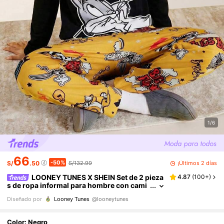
1/6
66
-50%
¡Últimos 2 días
S/
.50
S/132.99
LOONEY TUNES X SHEIN Set de 2 pieza
4.87
(
100+
)
s de ropa informal para hombre con cami
seta de manga larga con estampado de re
Diseñado por
Looney Tunes
@looneytunes
trato y pantalones con estampado total
Color: Negro