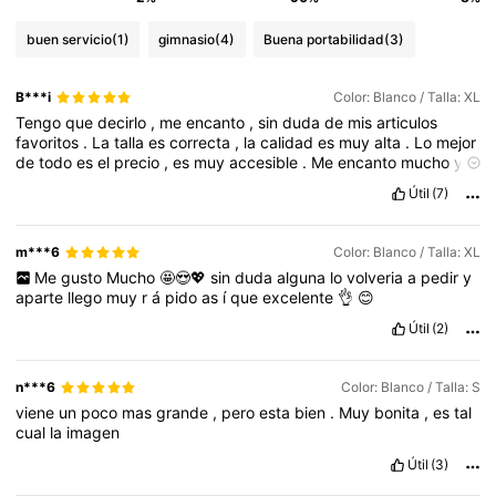
buen servicio
(1)
gimnasio
(4)
Buena portabilidad
(3)
B***i
Color: Blanco / Talla: XL
Tengo
que
decirlo
,
me
encanto
,
sin
duda
de
mis
articulos
favoritos
.
La
talla
es
correcta
,
la
calidad
es
muy
alta
.
Lo
mejor
de
todo
es
el
precio
,
es
muy
accesible
.
Me
encanto
mucho
y
sin
duda
volver
í
a
a
comprarlo
le
doy
un
10
/
10
✅
Les
Útil
(7)
agradecer
í
a
un
like
a
mi
comentario
.
Nice
Shop
🦄
m***6
Color: Blanco / Talla: XL
Me
gusto
Mucho
🤩😍💖
sin
duda
alguna
lo
volveria
a
pedir
y
aparte
llego
muy
r
á
pido
as
í
que
excelente
👌
😊
Útil
(2)
n***6
Color: Blanco / Talla: S
viene
un
poco
mas
grande
,
pero
esta
bien
.
Muy
bonita
,
es
tal
cual
la
imagen
Útil
(3)