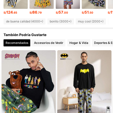
61K Seguidores
4.80
124
86
57
51
1
61K Seguidores
4.80
S/
.65
S/
.79
S/
.00
S/
.50
S/
de buena calidad (4000+)
bonito (3000+)
muy cool (2000+)
c
61K Seguidores
4.80
También Podría Gustarte
61K Seguidores
4.80
Recomendados
Accesorios de Vestir
Hogar & Vida
Deportes & E
61K Seguidores
4.80