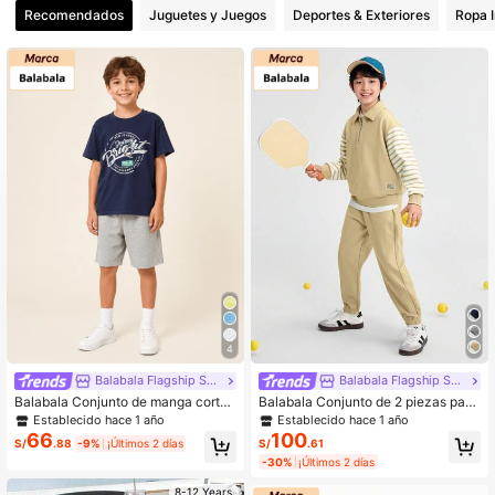
Recomendados
Juguetes y Juegos
Deportes & Exteriores
Ropa I
4
Balabala Flagship Store
Balabala Flagship Store
Balabala Conjunto de manga corta
Balabala Conjunto de 2 piezas para
para niños primavera/verano 2026,
niños, nuevo otoño 2025, estilo dep
Establecido hace 1 año
Establecido hace 1 año
top de secado rápido y pantalones
ortivo casual y cómodo
66
100
S/
.88
-9%
¡Últimos 2 días
S/
.61
cortos, cómodo y suave, estilo casu
-30%
¡Últimos 2 días
al
8-12 Years