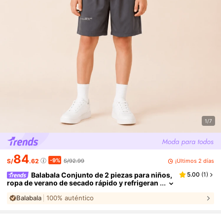
1/7
84
-9%
¡Últimos 2 días
S/
.62
S/92.99
Balabala Conjunto de 2 piezas para niños,
5.00
(
1
)
ropa de verano de secado rápido y refrigeran
te, conjunto casual cómodo para uso diario e
Balabala
100% auténtico
n el hogar y al aire libre