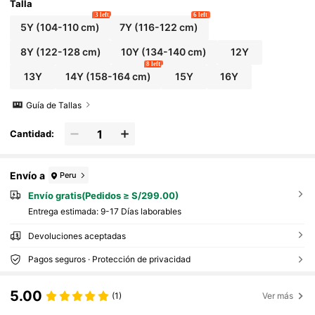
Talla
3 left
6 left
5Y
(104-110 cm)
7Y
(116-122 cm)
8Y
(122-128 cm)
10Y
(134-140 cm)
12Y
8 left
13Y
14Y
(158-164 cm)
15Y
16Y
Guía de Tallas
Cantidad:
Envío a
Peru
Envío gratis(Pedidos ≥ S/299.00)
Entrega estimada:
9-17 Días laborables
Devoluciones aceptadas
Pagos seguros · Protección de privacidad
5.00
(1)
Ver más