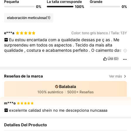
Pequeña
La talla corresponde
Grande
0%
100%
0%
elaboración meticulosa
(1)
e***a
Color: tono gris blanco / Talla: 13Y
Eu
estou
encantada
com
a
qualidade
dessas
pe
ç
as
.
Me
surpreendeu
em
todos
os
aspectos
.
Tecido
da
mais
alta
qualidade
,
costura
e
acabamentos
perfeito
.
O
caimento
das
pe
ç
as
,
o
detalhe
no
tecido
,
com
certeza
uma
qualidade
que
Útil
(0)
voc
ê
s
ó
encontra
em
grandes
marcas
.
Eu
indico
com
toda
certeza
.
Levei
muito
tempo
buscando
uma
marca
de
qualidade
aqui
na
SHEIN
para
comprar
para
meu
filho
,
e
agora
encontrei
.
Reseñas de la marca
Ver más
Comprei
v
á
rias
outras
pe
ç
as
desta
mesma
marca
,
e
todas
s
ã
o
maravilhosas
.
Balabala
100% auténtico
5000+ Reseñas
m***o
excelente calidad shein no me descepciona nuncaaaa
Detalles Del Producto
194K Seguidores