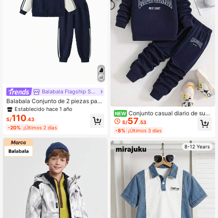
Balabala Flagship Store
Balabala Conjunto de 2 piezas para
niños, ropa casual y linda para usar
Establecido hace 1 año
Conjunto casual diario de sud
NEW
en primavera 2026
110
57
S/
.43
adera de cuello redondo de manga l
S/
.53
arga con estampado de letras y pan
-20%
¡Últimos 2 días
-8%
¡Últimos 3 días
talones de chándal para niño pread
olescente
8-12 Years