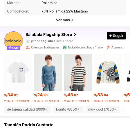
4.93
Material:
Poliamida
194K Seguidores
4.93
Composición:
78% Poliamida,22% Elastano
194K Seguidores
4.93
Ver más
194K Seguidores
4.93
Balabala Flagship Store
Seguir
194K Seguidores
4.93
p***e
seguido
Hace 1 horas
194K Seguidores
4.93
Clientes habituales
Establecido hace 1 año
Aumento de
194K Seguidores
4.93
194K Seguidores
4.93
194K Seguidores
4.93
194K Seguidores
4.93
194K Seguidores
4.93
34
24
43
83
5
S/
.01
S/
.93
S/
.67
S/
.84
S/
25% DE DESCUENTO
35% DE DESCUENTO
23% DE DESCUENTO
34% DE DESCUENTO
de buena calidad (9999+)
bonito (8000+)
muy cool (7000+)
co
También Podría Gustarte