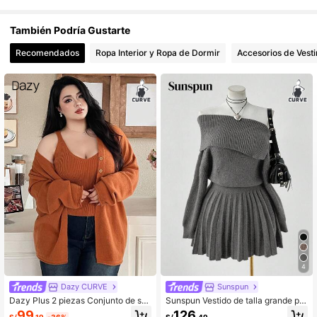
También Podría Gustarte
Recomendados
Ropa Interior y Ropa de Dormir
Accesorios de Vesti
4
Dazy CURVE
Sunspun
Dazy Plus 2 piezas Conjunto de su
Sunspun Vestido de talla grande par
éter de cárdigan de mujer talla gran
a otoño/invierno con hombros desc
99
126