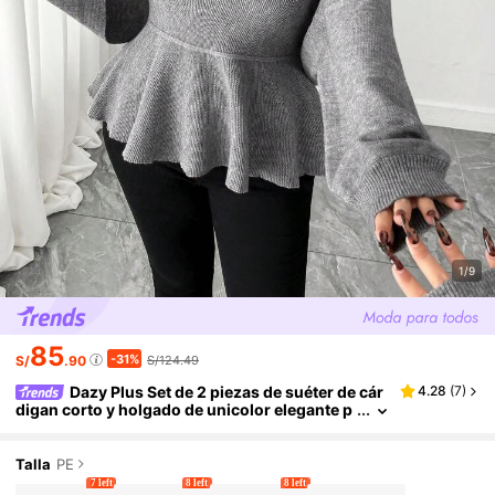
1/9
85
-31%
S/
.90
S/124.49
Dazy Plus Set de 2 piezas de suéter de cár
4.28
(
7
)
digan corto y holgado de unicolor elegante p
ara mujer de talla grande, para otoño/inviern
o
Talla
PE
7 left
8 left
8 left