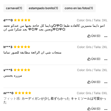
carnaval
(1)
estampado bonito
(1)
como en las fotos
(1)
d***0
Color: Gris / Talla: 3XL
انتو
دايما
متميزين
كالعاده
طبعا
💞💙💞ودايما
كل
حاجة
بجبها
من
عندكو
تحفه
شي
شكرا
بجد
💙💞💙
بجد
وتجنن
ان💙💞💙💞
Útil
(0)
h***3
Color: Gris / Talla: 2XL
منتجات
شي
ان
الرائعة
مطابقة
للصور
تماما
Útil
(0)
s***5
Color: Gris / Talla: 2XL
مررره
يجننننن
Útil
(0)
m***0
Color: Gris / Talla: 0XL
フィット感:
カーディガンが少し着ずらかった
キャミソールは可愛かっ
た
Útil
(0)