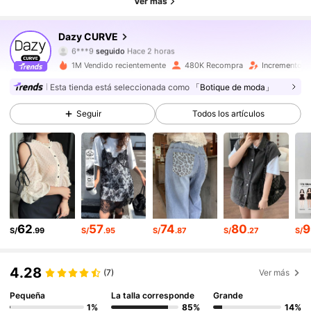
Ver más
402K Seguidores
4.85
Dazy CURVE
6***9
seguido
Hace 2 horas
402K Seguidores
4.85
1M Vendido recientemente
480K Recompra
Incremento d
Esta tienda está seleccionada como
「Botique de moda」
402K Seguidores
4.85
Seguir
Todos los artículos
402K Seguidores
4.85
402K Seguidores
4.85
402K Seguidores
4.85
62
57
74
80
9
S/
.99
S/
.95
S/
.87
S/
.27
S/
402K Seguidores
4.85
402K Seguidores
4.28
4.85
(7)
Ver más
Pequeña
La talla corresponde
Grande
402K Seguidores
4.85
1%
85%
14%