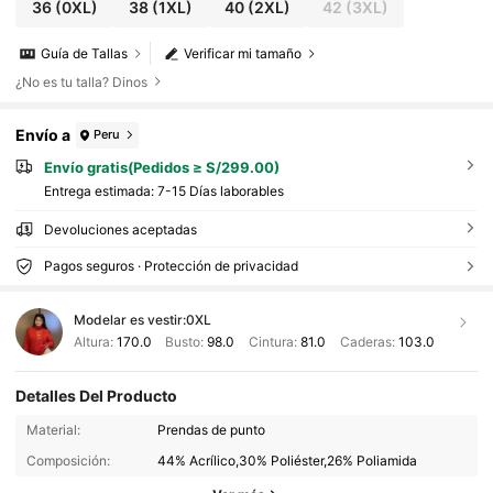
36
(0XL)
38
(1XL)
40
(2XL)
42
(3XL)
Guía de Tallas
Verificar mi tamaño
¿No es tu talla? Dinos
Envío a
Peru
Envío gratis(Pedidos ≥ S/299.00)
Entrega estimada:
7-15 Días laborables
Devoluciones aceptadas
Pagos seguros · Protección de privacidad
Modelar es vestir:
0XL
Altura:
170.0
Busto:
98.0
Cintura:
81.0
Caderas:
103.0
Detalles Del Producto
402K Seguidores
4.85
Material:
Prendas de punto
Composición:
44% Acrílico,30% Poliéster,26% Poliamida
402K Seguidores
4.85