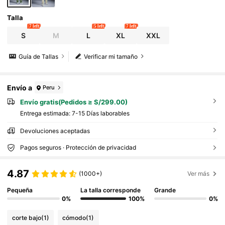
Talla
7 left
5 left
7 left
S
M
L
XL
XXL
Guía de Tallas
Verificar mi tamaño
Envío a
Peru
Envío gratis(Pedidos ≥ S/299.00)
Entrega estimada:
7-15 Días laborables
Devoluciones aceptadas
Pagos seguros · Protección de privacidad
4.87
(1000+)
Ver más
Pequeña
La talla corresponde
Grande
0%
100%
0%
corte bajo
(1)
cómodo
(1)