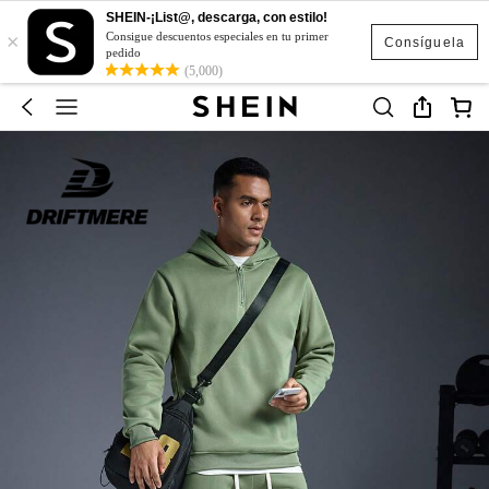
SHEIN-¡List@, descarga, con estilo!
×
Consigue descuentos especiales en tu primer
Consíguela
pedido
(5,000)