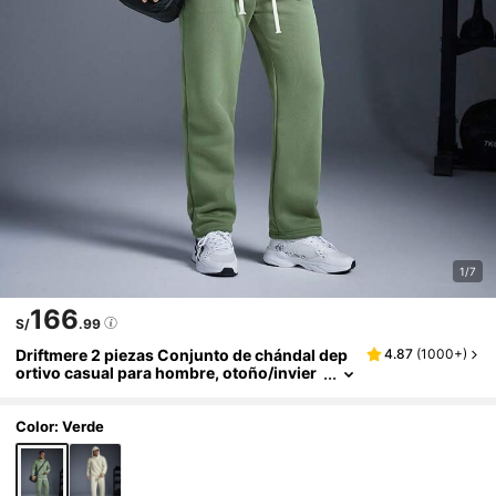
1/7
166
S/
.99
Driftmere 2 piezas Conjunto de chándal dep
4.87
(
1000+
)
ortivo casual para hombre, otoño/invier
no
Color: Verde