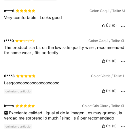
n***6
Color: Caqui / Talla: M
Very
comfortable
.
Looks
good
Útil
(0)
t***0
Color: Caqui / Talla: XL
The
product
is
a
bit
on
the
low
side
quality
wise
,
recommended
for
home
wear
,
fits
perfectly
Útil
(0)
6***3
Color: Verde / Talla: L
Lesgoooooooooooooooooooo
Útil
(0)
del mismo artículo
k***v
Color: Gris Claro / Talla: XL
Excelente
calidad
,
igual
al
de
la
imagen
,
es
muy
grueso
,
la
verdad
me
sorprendi
ó
much
í
simo
,
s
ú
per
recomendado
Útil
(3)
del mismo artículo