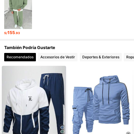
520 Seguidores
4.67
155
S/
.93
También Podría Gustarte
Recomendados
Accesorios de Vestir
Deportes & Exteriores
Ropa