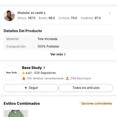
Modelar es vestir:
L
Altura:
187.0
Busto:
99.0
Cintura:
79.0
Caderas:
97.0
Detalles Del Producto
520 Seguidores
4.67
Material:
Tela tricotada
520 Seguidores
4.67
Composición:
100% Poliéster
520 Seguidores
4.67
Ver más
520 Seguidores
4.67
Base Study
520 Seguidores
4.67
j***5
seguido
Hace 1 día
520 Seguidores
4.67
15K Vendido recientemente
298 Recompra
520 Seguidores
4.67
Seguir
Todos los artículos
520 Seguidores
4.67
Estilos Combinados
Opciones coincidentes
520 Seguidores
4.67
520 Seguidores
4.67