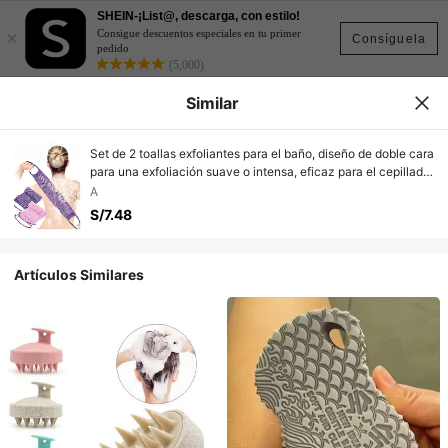
SHEIN-¡List@, descarga, con estilo!
×
Consigue descuentos especiales en tu primer
Consíguela
pedido
(5,000)
Similar
Set de 2 toallas exfoliantes para el baño, diseño de doble cara
para una exfoliación suave o intensa, eficaz para el cepillado
corporal, material de malla de calidad, diseño de amarre
A
conveniente, incluye esponja y toalla, deja la piel suave, apto
S/7.48
para uso diario
Artículos Similares