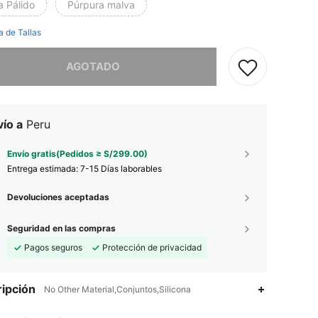
a Pálido
Púrpura malva
a de Tallas
imos, este producto está agotado.
AGOTADO
ío a
Peru
Envío gratis(Pedidos ≥ S/299.00)
Entrega estimada:
7-15 Días laborables
Devoluciones aceptadas
Seguridad en las compras
Pagos seguros
Protección de privacidad
ipción
No Other Material,Conjuntos,Silicona