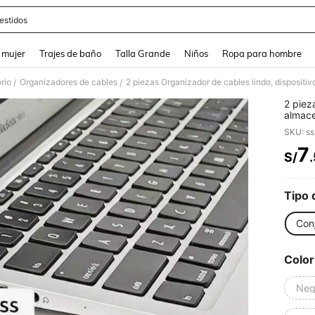
estidos
and down arrow keys to navigate search Búsqueda reciente and Busca y Encuentr
 mujer
Trajes de baño
Talla Grande
Niños
Ropa para hombre
rio
Organizadores de cables
/
/
2 piez
almace
clips 
SKU: s
esenci
San Va
7
S/
PR
oficina
Tipo 
Con
Color
Neg