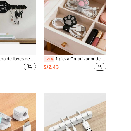
1 pieza Perchero de llaves de estilo bohemio retro de madera con estante de almacenamiento, organizador de pared fácil de instalar para llaves, abrigos, etc., adecuado para la entrada, la cocina, la oficina
1 pieza Organizador de cables en forma de pata de gato de silicona, soporte reutilizable para gestión de cables para cable de carga de teléfono, auriculares, adecuado para escritorio, coche, bolso y viaje
-21%
S/2.43