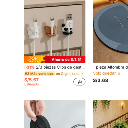
Ahorro de S/1.51
2/3 piezas Clips de gestión de cables para escritorio, organizador de cables autoadhesivo para escritorio, mesita de noche, pared, coche, dormitorio y oficina, soporte para cable de auriculares lindo, solución de cables sin taladrar, accesorios de gestión de cables de vuelta al cole
-21%
Solo quedan 6
en Organizadores de cables
#2 Más vendidos
S/5.57
S/3.68
Estimado