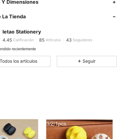
s Y Dimensiones
4.45
85
43
4.45
85
43
 La Tienda
4.45
85
43
4.45
85
43
letao Stationery
4.45
85
43
Calificación
Artículos
Seguidores
4.45
85
43
endido recientemente
4.45
85
43
Todos los artículos
Seguir
4.45
85
43
4.45
85
43
4.45
85
43