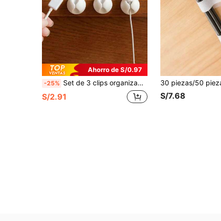
Ahorro de S/0.97
Set de 3 clips organizadores de cables de escritorio para gestión de cables de datos/auriculares/carga, soporte de cables para mesita de noche, vuelta al cole
-25%
S/7.68
S/2.91