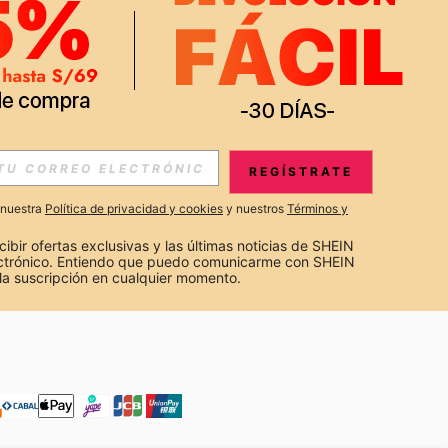
APP
S EXCLUSIVAS, PROMOCIONES Y NOTICIAS DE SHEIN
REGÍSTRATE
Suscribir
a nuestra
Política de privacidad y cookies
y nuestros
Términos y
Suscribirte
cibir ofertas exclusivas y las últimas noticias de SHEIN 
ectrónico. Entiendo que puedo comunicarme con SHEIN 
la suscripción en cualquier momento.
Suscribir