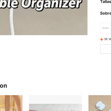
Talla
Sobre
3K V
ron