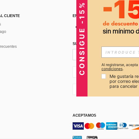
CONSIGUE -15%
AL CLIENTE
ENCUÉNTRANOS EN
s
Pago
SUSCRÍBETE PARA RECIBIR OFERTA
recuentes
Al registrarse, acept
condiciones
.
PE + 51
Me gustaría re
por correo el
para cancelar 
PE + 51
ACEPTAMOS