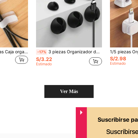
30 piezas/50 piezas Caja organizadora de cables, organizador de escritorio multifuncional para cables, abrazaderas de cables reutilizables, adecuado para electricistas, sistema de organización de cables de computadora
3 piezas Organizador de cables de escritorio para gestión de cables de datos/auriculares/carga, soporte de cables de mesita de noche, de vuelta a la escuela
-17%
S/2.98
S/3.22
Estimado
Estimado
Ver Más