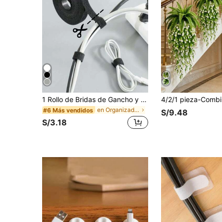
1 Rollo de Bridas de Gancho y Bucle para Modelado de Enredaderas/Gestión de Cables, Múltiples Tamaños Disponibles, Fuerte y Duradero, Unión Universal para Oficina Hogar/Jardinería, Reutilizable, Ordenado y Portador de Tarjetas
en Organizadores de cables
#6 Más vendidos
S/9.48
S/3.18