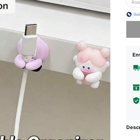
Ros
Guí
Lo sent
Env
Descr