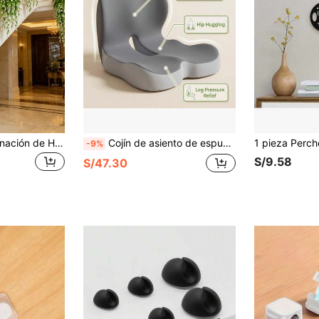
4/2/1 pieza-Combinación de Helecho de Boston Grande y Camelia Colgante de Pared, Floración Duradera, Adecuado para Fiestas, Bodas al Aire Libre, Decoración Moderna de Jardín|Decoración de Jardín y Patio, Perfecto para Primavera/Verano Día de San Valentín Día de la Madre Pascua Día de San Patricio Decoración de Flores Artificiales Interior/Exterior, Decoración Festiva del Hogar
Cojín de asiento de espuma viscoelástica en forma de L, almohada de soporte lumbar ergonómico, adecuado para coche, conductor de camión, silla de oficina, silla de juego, alivia la ciática y el dolor de espalda
-9%
S/9.58
S/47.30