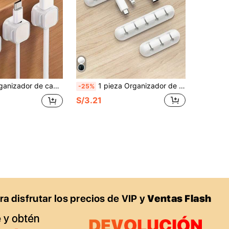
1/5 piezas Organizador de cables magnético ajustable, antideslizante para escritorio, coche, soporte de carga doméstico, fácil instalación, accesorios de escritorio de oficina, suministros de oficina, accesorios de oficina
1 pieza Organizador de cables de silicona autoadhesivo, con opciones de 3/5/7 agujeros, organizador de escritorio de oficina, bobinador multifunción para auriculares/cables de teléfono, soporte de pared para cables, estante de almacenamiento de escritorio, esencial para volver a la escuela
-25%
S/3.21