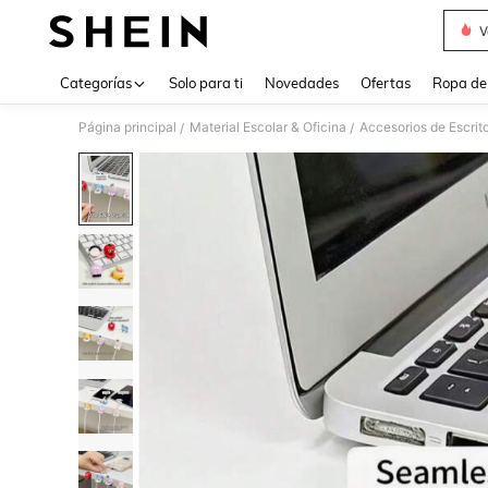
V
Use up 
Categorías
Solo para ti
Novedades
Ofertas
Ropa de
Página principal
Material Escolar & Oficina
Accesorios de Escrito
/
/