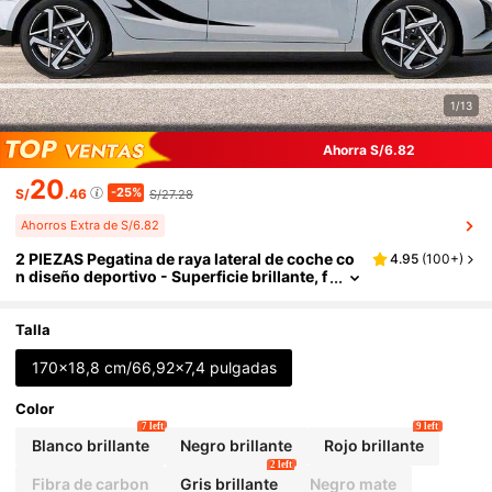
1/13
Ahorra S/6.82
20
-25%
S/
.46
S/27.28
Ahorros Extra de S/6.82
2 PIEZAS Pegatina de raya lateral de coche co
4.95
(
100+
)
n diseño deportivo - Superficie brillante, f
orma asimétrica con patrones geométrico
s y de dibujos animados deportivos, gráficos
autoadhesivos desechables, gráficos divertid
Talla
os y de moda para personalizar, adecuados p
ara la mayoría de los coches
170x18,8 cm/66,92x7,4 pulgadas
Color
7 left
9 left
Blanco brillante
Negro brillante
Rojo brillante
2 left
Fibra de carbon
Gris brillante
Negro mate