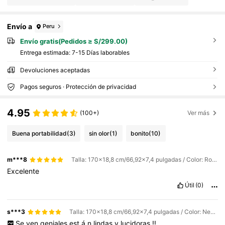
Envío a
Peru
Envío gratis(Pedidos ≥ S/299.00)
Entrega estimada:
7-15 Días laborables
Devoluciones aceptadas
Pagos seguros · Protección de privacidad
4.95
(100+)
Ver más
Buena portabilidad
(3)
sin olor
(1)
bonito
(10)
m***8
Talla: 170x18,8 cm/66,92x7,4 pulgadas / Color: Rojo brillante
Excelente
Útil
(0)
s***3
Talla: 170x18,8 cm/66,92x7,4 pulgadas / Color: Negro brillante
Se
ven
geniales
est
á
n
lindas
y
lucidoras
!!