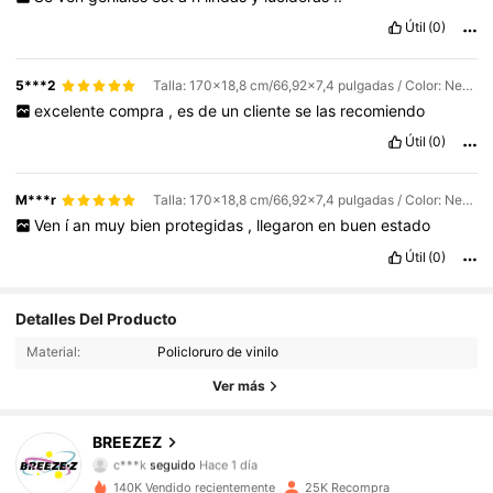
Útil
(0)
5***2
Talla: 170x18,8 cm/66,92x7,4 pulgadas / Color: Negro brillante
excelente
compra
,
es
de
un
cliente
se
las
recomiendo
Útil
(0)
M***r
Talla: 170x18,8 cm/66,92x7,4 pulgadas / Color: Negro brillante
Ven
í
an
muy
bien
protegidas
,
llegaron
en
buen
estado
Útil
(0)
2.1K Seguidores
4.81
Detalles Del Producto
Material:
Policloruro de vinilo
2.1K Seguidores
4.81
Ver más
2.1K Seguidores
4.81
BREEZEZ
c***k
seguido
Hace 1 día
2.1K Seguidores
4.81
140K Vendido recientemente
25K Recompra