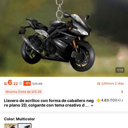
1/13
6
-4%
¡Últimos 2 días
S/
.22
S/6.48
Ahorros Extra de S/0.26
Llavero de acrílico con forma de caballero neg
4.63
(
100+
)
ro plano 2D, colgante con tema creativo d
e Pascua, adecuado para amigos que gus
tan de la decoración, perfecto para decoració
n del hogar en días festivos, accesorios para
Color: Multicolor
exteriores, decoración de fiestas, recuerdos d
e regalo, regalos del Día de San Valentín