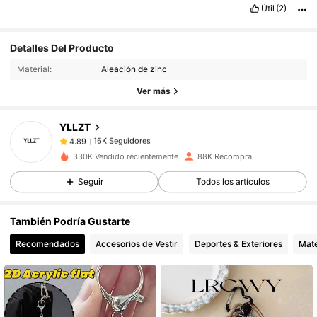
Útil
(2)
16K Seguidores
4.89
Detalles Del Producto
16K Seguidores
4.89
Material:
Aleación de zinc
16K Seguidores
4.89
Ver más
16K Seguidores
4.89
YLLZT
16K Seguidores
4.89
a***e
seguido
Hace 23 horas
16K Seguidores
4.89
330K Vendido recientemente
88K Recompra
16K Seguidores
4.89
Seguir
Todos los artículos
16K Seguidores
4.89
También Podría Gustarte
16K Seguidores
4.89
Recomendados
Accesorios de Vestir
Deportes & Exteriores
Mate
16K Seguidores
4.89
16K Seguidores
4.89