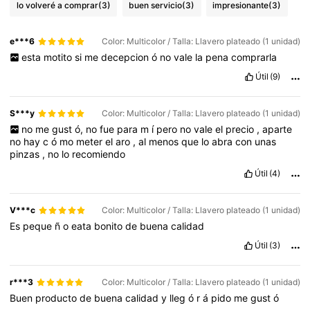
lo volveré a comprar
(3)
buen servicio
(3)
impresionante
(3)
e***6
Color: Multicolor / Talla: Llavero plateado (1 unidad)
esta
motito
si
me
decepcion
ó
no
vale
la
pena
comprarla
Útil
(9)
S***y
Color: Multicolor / Talla: Llavero plateado (1 unidad)
no
me
gust
ó,
no
fue
para
m
í
pero
no
vale
el
precio
,
aparte
no
hay
c
ó
mo
meter
el
aro
,
al
menos
que
lo
abra
con
unas
pinzas
,
no
lo
recomiendo
Útil
(4)
V***c
Color: Multicolor / Talla: Llavero plateado (1 unidad)
Es
peque
ñ
o
eata
bonito
de
buena
calidad
Útil
(3)
r***3
Color: Multicolor / Talla: Llavero plateado (1 unidad)
Buen
producto
de
buena
calidad
y
lleg
ó
r
á
pido
me
gust
ó