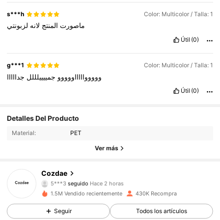
s***h
Color: Multicolor / Talla: 1
ماصورت
المنتج
لانه
لزبونتي
Útil
(0)
g***1
Color: Multicolor / Talla: 1
ووووواااااووووو
جمييييلللل
جدااااا
Útil
(0)
14K Seguidores
4.83
Detalles Del Producto
Material:
PET
14K Seguidores
4.83
Ver más
14K Seguidores
4.83
Cozdae
5***3
seguido
Hace 2 horas
14K Seguidores
4.83
1.5M Vendido recientemente
430K Recompra
14K Seguidores
4.83
Seguir
Todos los artículos