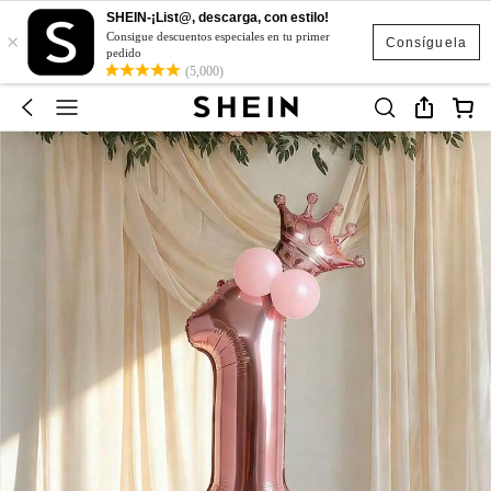
SHEIN-¡List@, descarga, con estilo!
×
Consigue descuentos especiales en tu primer
Consíguela
pedido
(5,000)