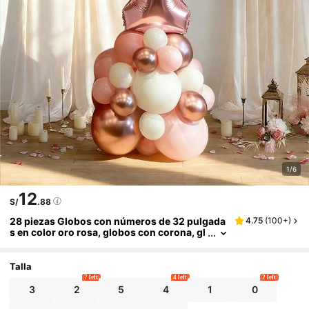
1/6
12
S/
.88
28 piezas Globos con números de 32 pulgada
4.75
(
100+
)
s en color oro rosa, globos con corona, gl
obos de látex en rosa, blanco y dorado ch
ampán, adecuado para decoración de fiesta d
e cumpleaños, aniversario y reunión familiar
Talla
7 left
4 left
2 left
3
2
5
4
1
0