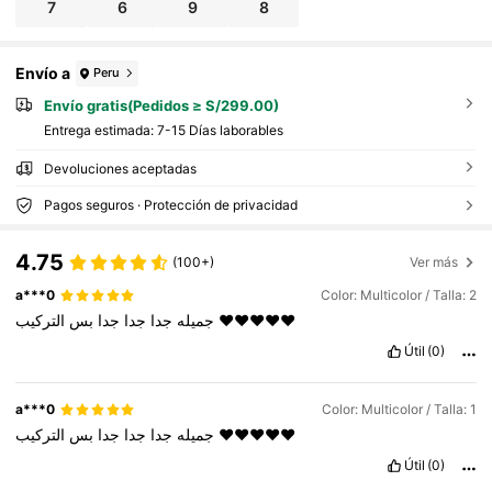
7
6
9
8
Envío a
Peru
Envío gratis(Pedidos ≥ S/299.00)
Entrega estimada:
7-15 Días laborables
Devoluciones aceptadas
Pagos seguros · Protección de privacidad
4.75
(100+)
Ver más
a***0
Color: Multicolor / Talla: 2
بس
جدا
جدا
جدا
جميله
التركيب
❤️❤️❤️❤️❤️
Útil
(0)
a***0
Color: Multicolor / Talla: 1
بس
جدا
جدا
جدا
جميله
التركيب
❤️❤️❤️❤️❤️
Útil
(0)