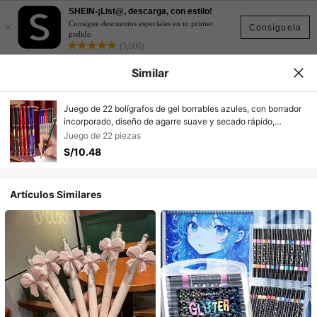
SHEIN-¡List@, descarga, con estilo!
×
Consigue descuentos especiales en tu primer
Consíguela
pedido
(5,000)
Similar
Juego de 22 bolígrafos de gel borrables azules, con borrador
incorporado, diseño de agarre suave y secado rápido,
bolígrafos de punta de bola, perfectos para tomar notas y
Juego de 22 piezas
escribir, suministros ideales para oficina y escuela, regalo de
S/10.48
cumpleaños, Navidad, Halloween, Día de San Valentín, Año
Nuevo, amigo y Pascua!
Artículos Similares