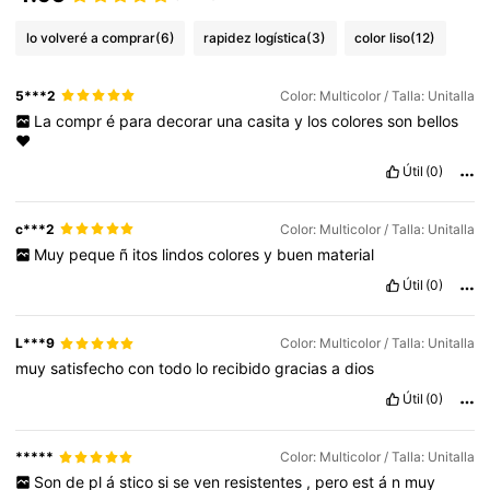
lo volveré a comprar
(6)
rapidez logística
(3)
color liso
(12)
5***2
Color: Multicolor / Talla: Unitalla
La
compr
é
para
decorar
una
casita
y
los
colores
son
bellos
❤️
Útil
(0)
c***2
Color: Multicolor / Talla: Unitalla
Muy
peque
ñ
itos
lindos
colores
y
buen
material
Útil
(0)
L***9
Color: Multicolor / Talla: Unitalla
muy
satisfecho
con
todo
lo
recibido
gracias
a
dios
Útil
(0)
*****
Color: Multicolor / Talla: Unitalla
Son
de
pl
á
stico
si
se
ven
resistentes
,
pero
est
á
n
muy