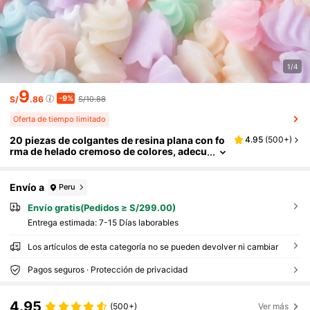
1/4
9
-9%
S/
.86
S/10.88
Oferta de tiempo limitado
20 piezas de colgantes de resina plana con fo
4.95
(
500+
)
rma de helado cremoso de colores, adecu
ados para joyería DIY, accesorios para el
cabello, decoraciones de arte de uñas, scrapb
ooking, fabricación de joyas, colores aleatori
Envío a
Peru
os
Envío gratis(Pedidos ≥ S/299.00)
Entrega estimada:
7-15 Días laborables
Los artículos de esta categoría no se pueden devolver ni cambiar
Pagos seguros · Protección de privacidad
4.95
(500+)
Ver más