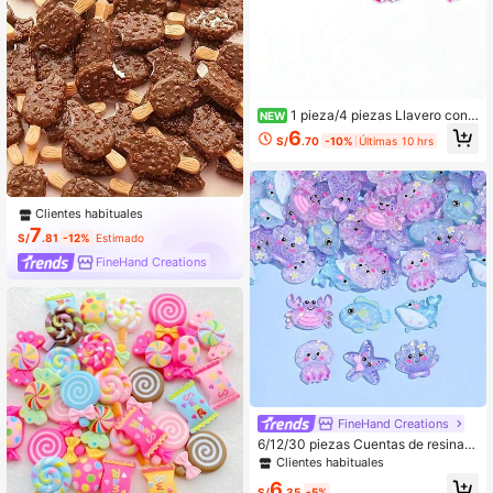
1 pieza/4 piezas Llavero con l
NEW
etra de cita inspiradora, colgante de
6
S/
.70
-10%
Últimas 10 hrs
estilo personalizado, accesorio par
a mochila, bolso, encantos de bols
o, llavero de coche, regalos para a
migos
Clientes habituales
7
S/
.81
-12%
Estimado
FineHand Creations
FineHand Creations
6/12/30 piezas Cuentas de resina c
on purpurina de la serie de océano
Clientes habituales
de dibujos animados lindos para DI
6
Y, hogar, oficina, boda, scrapbookin
S/
.35
-5%