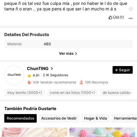
peque
ñ
os
tal
vez
fue
culpa
mia
,
por
no
haber
le
í
do
de
que
tama
ñ
o
eran
..
ya
que
pens
é
que
ser
í
an
mucho
m
á
s
grandes
.
Útil
(1)
2.1K Seguidores
4.91
Detalles Del Producto
2.1K Seguidores
4.91
Material:
ABS
2.1K Seguidores
4.91
Ver más
2.1K Seguidores
4.91
ChunTING
Seguir
2.1K Seguidores
4.91
S***r
seguido
Hace 1 día
2.1K Seguidores
4.91
30K Vendido recientemente
10K Recompra
2.1K Seguidores
4.91
muy bonito (3000+)
como en las fotos (1000+)
de buena calidad (
2.1K Seguidores
4.91
También Podría Gustarte
2.1K Seguidores
4.91
2.1K Seguidores
Recomendados
Accesorios de Vestir
Hogar & Vida
Herramientas
4.91
2.1K Seguidores
4.91