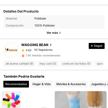
Detalles Del Producto
Material:
Poliéster
50 Seguidores
4.62
Composición:
100% Poliéster
50 Seguidores
4.62
Ver más
50 Seguidores
4.62
50 Seguidores
4.62
WAGGING BEAN
Seguir
50 Seguidores
4.62
1.6K Vendido recientemente
50 Seguidores
4.62
de buena calidad (8)
muy cool (5)
como en las fotos (5)
queda la
50 Seguidores
4.62
50 Seguidores
4.62
También Podría Gustarte
50 Seguidores
4.62
Recomendados
Hogar & Vida
Móviles & Accesorios
Juguetes y 
50 Seguidores
4.62
50 Seguidores
4.62