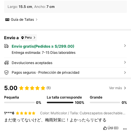
Largo
:
15.5 cm
Ancho
:
7 cm
Guía de Tallas
Envío a
Peru
Envío gratis(Pedidos ≥ S/299.00)
Entrega estimada:
7-15 Días laborables
Devoluciones aceptadas
Pagos seguros · Protección de privacidad
5.00
(1)
Ver más
Pequeña
La talla corresponde
Grande
0%
100%
0%
1***6
Color: Multicolor / Talla: Cubrezapatos desechables, 20 unidades por paquete.
まだ使ってないけど、梅雨対策に！よかったらリピする
Útil
(0)