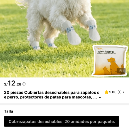
1/11
12
S/
.28
20 piezas Cubiertas desechables para zapatos d
5.00
(
1
)
e perro, protectores de patas para mascotas,
anti-suciedad, evitan que la suciedad entre e
n interiores, zapatillas desechables antideslizant
es para mascotas
Talla
Cubrezapatos desechables, 20 unidades por paquete.