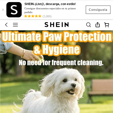
SHEIN-¡List@, descarga, con estilo!
×
Consigue descuentos especiales en tu primer
Consíguela
pedido
(5,000)