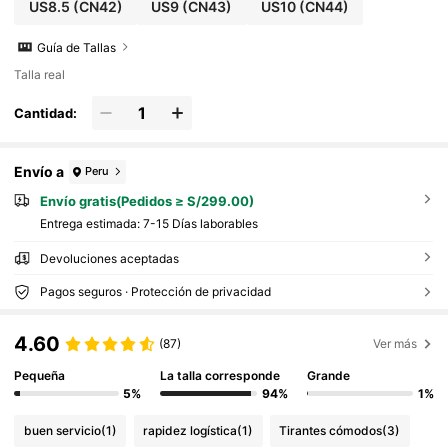
US8.5
(CN42)
US9
(CN43)
US10
(CN44)
Guía de Tallas
Talla real
Cantidad:
Envío a
Peru
Envío gratis(Pedidos ≥ S/299.00)
Entrega estimada:
7-15 Días laborables
Devoluciones aceptadas
Pagos seguros · Protección de privacidad
4.60
(87)
Ver más
Pequeña
La talla corresponde
Grande
5%
94%
1%
buen servicio
(1)
rapidez logística
(1)
Tirantes cómodos
(3)