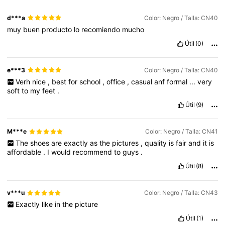
d***a
Color: Negro / Talla: CN40
muy
buen
producto
lo
recomiendo
mucho
Útil
(0)
e***3
Color: Negro / Talla: CN40
Verh
nice
,
best
for
school
,
office
,
casual
anf
formal
...
very
soft
to
my
feet
.
Útil
(9)
M***e
Color: Negro / Talla: CN41
The
shoes
are
exactly
as
the
pictures
,
quality
is
fair
and
it
is
affordable
.
I
would
recommend
to
guys
.
Útil
(8)
v***u
Color: Negro / Talla: CN43
Exactly
like
in
the
picture
Útil
(1)