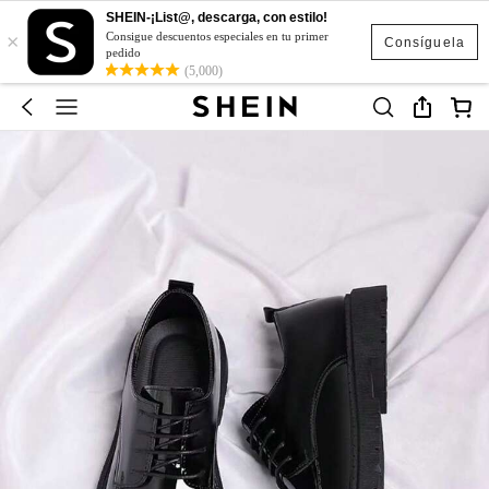
SHEIN-¡List@, descarga, con estilo!
×
Consigue descuentos especiales en tu primer
Consíguela
pedido
(5,000)