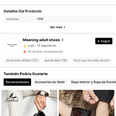
Detalles Del Producto
73 Seguidores
4.66
Material:
TPR
73 Seguidores
4.66
Ver más
73 Seguidores
4.66
73 Seguidores
4.66
Meaning adult shoes
Seguir
73 Seguidores
4.66
4K Vendido recientemente
73 Seguidores
4.66
de buena calidad (23)
queda bien (18)
hace que mis pies se alivien 
73 Seguidores
4.66
73 Seguidores
4.66
También Podría Gustarte
73 Seguidores
4.66
Recomendados
Accesorios de Vestir
Ropa Interior y Ropa de Dormi
73 Seguidores
4.66
73 Seguidores
4.66