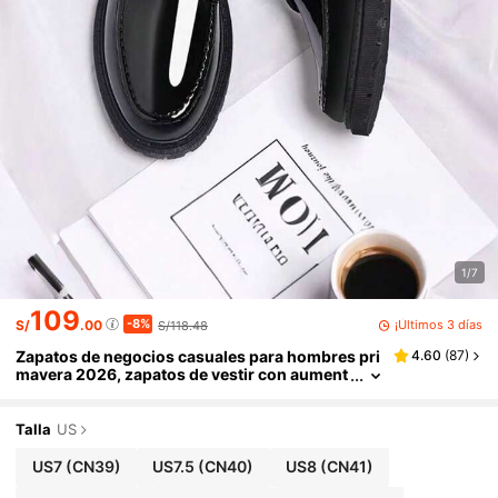
1/7
109
-8%
¡Últimos 3 días
S/
.00
S/118.48
Zapatos de negocios casuales para hombres pri
4.60
(
87
)
mavera 2026, zapatos de vestir con aument
o de altura invisible, cómodos, transpirable
s, suaves y versátiles, mocasines formales
Talla
US
US7
(CN39)
US7.5
(CN40)
US8
(CN41)