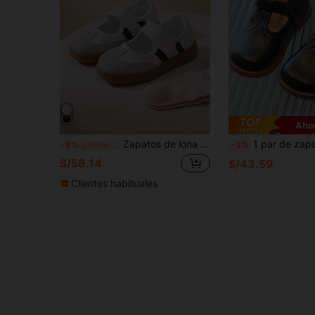
Ahor
Zapatos de lona de suela blanda con cierre de gancho y bucle para niños pequeños, zapatos planos casuales transpirables y antideslizantes para niños y niñas de jardín de infancia
1 par de zapatos tipo Mary Jane para niños, estilo vintage británico - zapatos planos livianos con cierre de gancho y bucle, diseño
-8%
¡Últimos 3 días
-3%
S/58.14
S/43.59
Clientes habituales