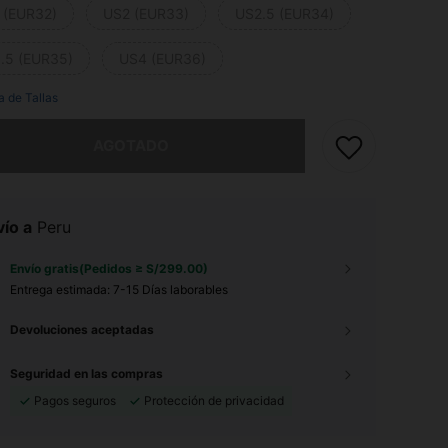
 (EUR32)
US2 (EUR33)
US2.5 (EUR34)
.5 (EUR35)
US4 (EUR36)
a de Tallas
imos, este producto está agotado.
AGOTADO
ío a
Peru
Envío gratis(Pedidos ≥ S/299.00)
Entrega estimada:
7-15 Días laborables
Devoluciones aceptadas
Seguridad en las compras
Pagos seguros
Protección de privacidad