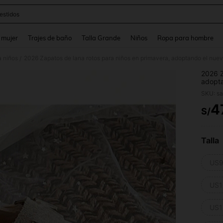
estidos
and down arrow keys to navigate search Búsqueda reciente and Busca y Encuentr
 mujer
Trajes de baño
Talla Grande
Niños
Ropa para hombre
a niños
/
2026 Z
adopta
y niña
SKU: s
4
S/
PR
Talla
US9
US1
US1