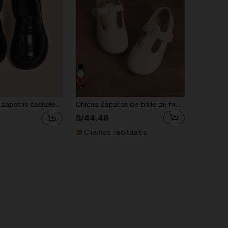
6
r y venir y uso informal, hechos de material brillante, diseño de suela gruesa para un aumento moderado de altura y alivio de la presión del pie, color negro sólido que combina fácilmente con los atuendos
Chicas Zapatos de baile de moda casual fiesta cómodo mary jane
S/44.48
Clientes habituales