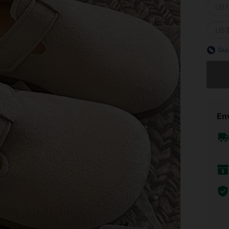
US1
US3
Guí
Lo sent
Env