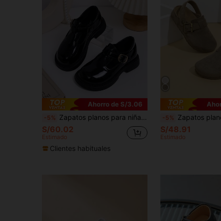
Ahorro de S/3.06
Ahor
Zapatos planos para niñas Primavera/Otoño Nuevos Zapatos Vintage Suela Blanda Zapatos de Rendimiento Zapatos para Exteriores
Zapatos planos tipo mule de slip-on para niñas/
-5%
-5%
S/60.02
S/48.91
Estimado
Estimado
Clientes habituales