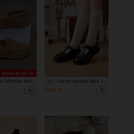
Ahorro de S/1.75
atos de etiqueta para actuación, zapatos de traje para niño florero de fiesta festiva, zapatos blancos de actuación para niños
1 par de zapatos Mary Jane tipo brogue tallados con correa en T para niñas en color negro, elegantes zapatos de vestir planos con puntera redonda y cierre de gancho y bucle, zapatos escolares para estudiantes
-8%
S/54.17