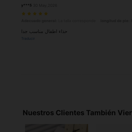
y***5
30 May,2026
Adecuado general: La talla corresponde, longitud de pie: 8.0 cm / 3.1
Adecuado general:
La talla corresponde
longitud de pie:
8
حذاء اطفال مناسب جدا
Traducir
Nuestros Clientes También Vie