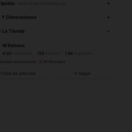
ipción
Bucle de gancho,Hebilla,Liso
4.90
155
1.9K
s Y Dimensiones
4.90
155
1.9K
 La Tienda
4.90
155
1.9K
4.90
155
1.9K
WXshoes
4.90
155
1.9K
Calificación
Artículos
Seguidores
f***5
seguido
Hace 13 horas
4.90
155
1.9K
Vendido recientemente
5K Recompra
4.90
155
1.9K
Todos los artículos
Seguir
4.90
155
1.9K
4.90
155
1.9K
4.90
155
1.9K