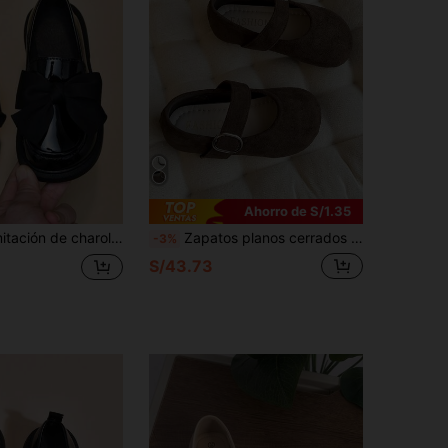
Ahorro de S/1.35
Zapatos de imitación de charol negro para niñas, zapatos de princesa estilo británico, zapatos casuales, zapatos de baile para estudiantes, adecuados para la escuela, bodas, fiestas
Zapatos planos cerrados de primavera y otoño para niñas con decoración de hebilla metálica, zapatos Mary Jane de punta redonda, zapatos casuales diarios cómodos y versátiles.
-3%
S/43.73