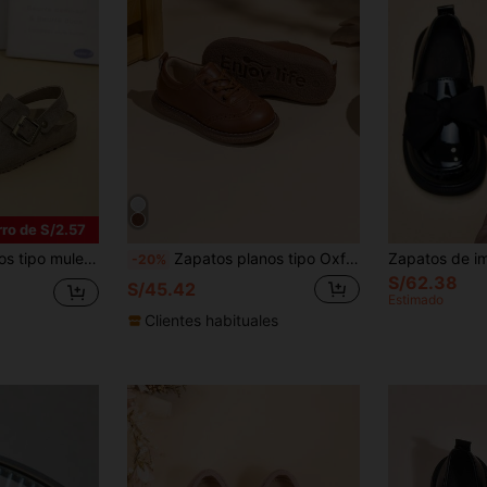
ro de S/2.57
niños, adecuados para todas las estaciones
Zapatos planos tipo Oxford de piel de PU al estilo británico para niños, aptos para primavera y otoño
-20%
S/62.38
S/45.42
Estimado
Clientes habituales