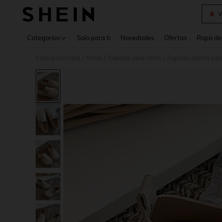
V
Use up 
Categorías
Solo para ti
Novedades
Ofertas
Ropa de
Página principal
Niños
Zapatos para niños
Zapatos planos par
/
/
/