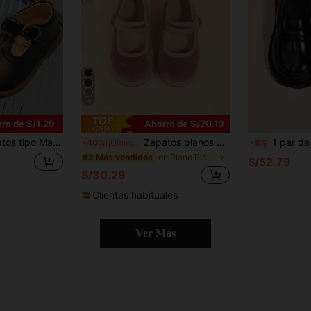
4
ro de S/1.29
Ahorro de S/20.19
 de correa en T, suela de goma duradera, plantilla y forro de PU, adecuado para niños y niñas para bodas y fiestas
Zapatos planos de terciopelo elegantes y sencillos para niñas pequeñas, adecuados para fiestas en interiores o fiestas de Navidad para combinar con vestidos
1 par de zapatos casuales para niños, estilo de mocasín retro, adecuados para diversas ocasiones, para i
-40%
¡Últimos 3 días
-8%
en Plano Pisos para niños
#2 Más vendidos
S/52.79
S/30.29
Clientes habituales
Ver Más