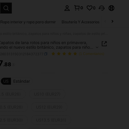
0
0
a. Press Enter to select.
Ropa interior y ropa para dormir
Bisutería Y Accesorios
Zapatos
H
2026 Zapatos de lana rotos para niños en primavera, adoptando el nuevo estilo británico, zapatos para niños y niñas, zapatos de estilo princesa coreano de cuero
apatos de lana rotos para niños en primavera,
ndo el nuevo estilo británico, zapatos para niños
s, zapatos de estilo princesa coreano de cuero
a260313150312184372377
(1 Comentarios)
7
.88
ICE AND AVAILABILITY
US
Estándar
.5 (EUR26)
US10 (EUR27)
0.5 (EUR28)
US12 (EUR29)
2.5 (EUR30)
US13.5 (EUR31)