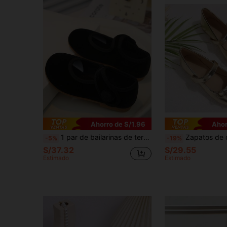
Ahorro de S/1.96
Ahor
1 par de bailarinas de terciopelo con suela blanda y cómoda para niñas, zapatos de princesa para bebés y niñas pequeñas
Zapatos de charol dorados para niñas, zapatos de ballet de suela blanda con color metálico para primavera/otoño, zapatos cómodos y de suela blanda para actuaciones
-5%
-19%
S/37.32
S/29.55
Estimado
Estimado