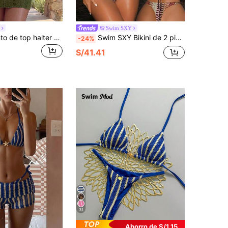
Swim SXY
Mistrie Conjunto de top halter con lentejuelas y flecos & minifalda de punto para mujer, estilo de vacaciones en la playa, atuendo de verano
Swim SXY Bikini de 2 piezas con decoración de cuentas de piedra, estilo bohemio, con escote halter y lazos, de tela texturizada, sexy y lindo, para mujeres, verano 2025
-24%
S/41.41
31
Ahorro de S/1.15