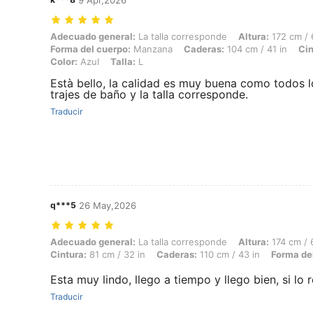
9 Apr,2026
Adecuado general: La talla corresponde, Altura: 172 cm / 68 in, Peso:
Adecuado general:
La talla corresponde
Altura:
172 cm / 
Forma del cuerpo:
Manzana
Caderas:
104 cm / 41 in
Cin
Color:
Azul
Talla:
L
Està bello, la calidad es muy buena como todos l
trajes de baño y la talla corresponde.
Traducir
q***5
26 May,2026
Adecuado general: La talla corresponde, Altura: 174 cm / 69 in, Peso:
Adecuado general:
La talla corresponde
Altura:
174 cm / 
Cintura:
81 cm / 32 in
Caderas:
110 cm / 43 in
Forma de
Esta muy lindo, llego a tiempo y llego bien, si l
Traducir