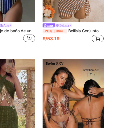
lleAlto
Bellisia
Swim SXY Traje de baño de una pieza de alta gama, elegante y sexy con textura de rayas azules y estrellas de mar para vacaciones de primavera/verano
Bellisia Conjunto de bikini de 3 piezas con parte superior tipo bandeau de tela jacquard, cuello halter y cordón de ajuste, con detalle de plisado y ribete en la Bottom
-20%
¡Últimos 3 días
S/53.19