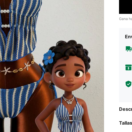
Gana h
Env
Descr
Talla