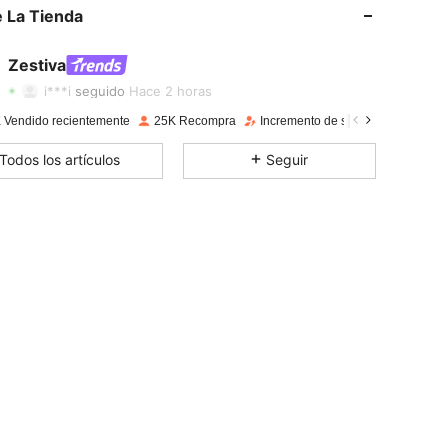
 La Tienda
4.85
894
59K
4.85
894
59K
Zestiva
4.85
894
59K
i***i
seguido
Hace 2 horas
4.85
894
59K
 Vendido recientemente
25K Recompra
Incremento de seguidores de 38%
4.85
894
59K
Todos los artículos
Seguir
4.85
894
59K
4.85
894
59K
4.85
894
59K