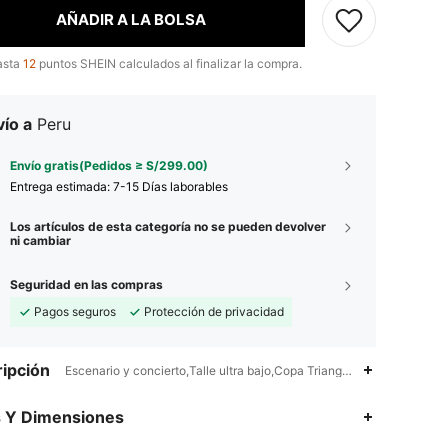
AÑADIR A LA BOLSA
asta
12
puntos SHEIN calculados al finalizar la compra.
ío a
Peru
Envío gratis(Pedidos ≥ S/299.00)
Entrega estimada:
7-15 Días laborables
Los artículos de esta categoría no se pueden devolver
ni cambiar
Seguridad en las compras
Pagos seguros
Protección de privacidad
ipción
Escenario y concierto,Talle ultra bajo,Copa Triangular
4.85
894
59K
s Y Dimensiones
4.85
894
59K