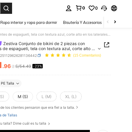
0
0
a. Press Enter to select.
Ropa interior y ropa para dormir
Bisutería Y Accesorios
Zapatos
H
Zestiva Conjunto de bikini de 2 piezas con tirantes de espagueti, tela con textura azul, corte alto en los laterales y espalda descubierta para mujer. Conjunto de 3 piezas a juego de traje de baño para mamá e hija. Conjunto de 2 piezas para vacaciones. Conjunto de 3 piezas Swim Oasis
Zestiva Conjunto de bikini de 2 piezas con
es de espagueti, tela con textura azul, corte alto en
terales y espalda descubierta para mujer. Conjunto
z251129626281136442
(15 Comentarios)
iezas a juego de traje de baño para mamá e hija.
1
to de 2 piezas para vacaciones. Conjunto de 3
.96
S/54.49
-23%
ICE AND AVAILABILITY
 Swim Oasis
PE Talla
XS)
M (S)
L (M)
XL (L)
de los clientes pensaron que era fiel a la talla.
a de Tallas
u talla? Dime cuál es tu talla