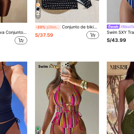
11
Conjunto de bikini sexy con tirantes de espagueti y estampado aleatorio para mujeres 2026, conjunto de verano, elegante, Día de San Valentín, playa, vacaciones, casual, único, conjunto de verano, conjunto de vacaciones de verano, primavera, conjunto de Día de San Valentín para mujeres, carnaval
#BikiniTa
-20%
¡Últimos 3 días
e 2 piezas para mujer con cinta de rayas onduladas, para el verano
S/37.59
S/43.99