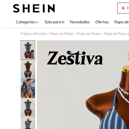
T
Use up 
Categorías
Solo para ti
Novedades
Ofertas
Ropa de
Página principal
Ropa de Mujer
Ropa de Mujer
Ropa de Playa 
/
/
/