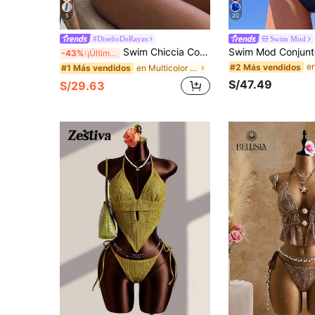
5
20
#DiseñoDeRayas
Swim Mod
Swim Chiccia Conjunto de tankini sexy con tirantes y lazo para mujer, traje de baño de verano para playa, conjunto de verano para mujer, bikinis de playa para mujer, atuendo de verano 2026 para fiesta de Nochevieja, atuendos de playa para mujer, blusas elegantes para mujer, camiseta casual con lentejuelas y gráfico, blanco, rojo, negro, rosa, marrón y blanco, bloque de color, encaje de punto calado, elegante y casual, adorno de concha de playa, escote en V, top de tankini favorecedor. Traje de baño con rayas y ondas de agua con abertura para mujer, bikini sexy, bikini de moda con bloque de color de alta gama, bikini para fiesta de aguas termales, bikini de estilo europeo & americano con tirantes sexy para mujer, traje de baño para vacaciones de verano en la playa, bikinis talla grande vendidos, conjunto de bikini de 2 piezas, traje de baño de 3 piezas, conjunto de playa de 2 piezas, conjunto de bikini de cintura alta, conjunto de traje de baño de cintura alta
-43%
¡Últimos 2 días
#2 Más vendidos
en Multicolor Mujeres Tankinis
#1 Más vendidos
S/47.49
S/29.63