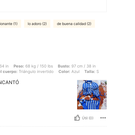
ionante (1)
lo adoro (2)
de buena calidad (2)
68 kg / 150 lbs, Busto: 97 cm / 38 in, Cintura: 97 cm / 38 in, Caderas: 125 cm / 49
64 in
Peso:
68 kg / 150 lbs
Busto:
97 cm / 38 in
l cuerpo:
Triángulo invertido
Color:
Azul
Talla:
S
ENCANTÓ
Útil (0)