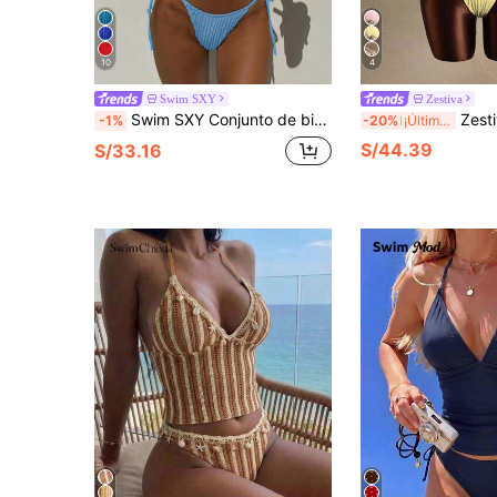
10
4
Swim SXY
Zestiva
Swim SXY Conjunto de bikini de baño para mujer de unicolor, tela jacquard, tirantes finos, espalda descubierta, cordón ajustable, frente con lazo, halter, sexy y lindo, para chica adolescente, playa, vacaciones de verano
Zestiva Conjunto de bikini d
-1%
-20%
¡Últimos 3 días
S/44.39
S/33.16