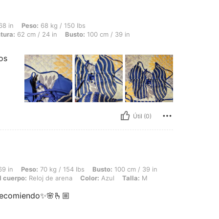
 68 kg / 150 lbs, Forma del cuerpo: Manzana, Caderas: 104 cm / 41 in, Cintura: 62 
68 in
Peso:
68 kg / 150 lbs
tura:
62 cm / 24 in
Busto:
100 cm / 39 in
os
Útil (0)
 70 kg / 154 lbs, Busto: 100 cm / 39 in, Cintura: 81 cm / 32 in, Caderas: 110 cm / 
69 in
Peso:
70 kg / 154 lbs
Busto:
100 cm / 39 in
l cuerpo:
Reloj de arena
Color:
Azul
Talla:
M
o recomiendo✨🌸🫰🏼