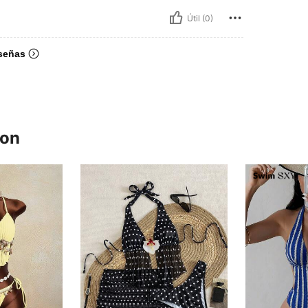
Útil (0)
señas
ron