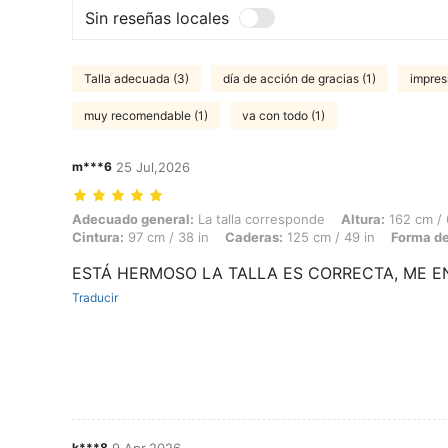
Sin reseñas locales
Talla adecuada (3)
día de acción de gracias (1)
impres
muy recomendable (1)
va con todo (1)
m***6
25 Jul,2026
Adecuado general: La talla corresponde, Altura: 162 cm / 64 in, Peso: 
Adecuado general:
La talla corresponde
Altura:
162 cm / 
Cintura:
97 cm / 38 in
Caderas:
125 cm / 49 in
Forma de
ESTÁ HERMOSO LA TALLA ES CORRECTA, ME 
Traducir
k***8