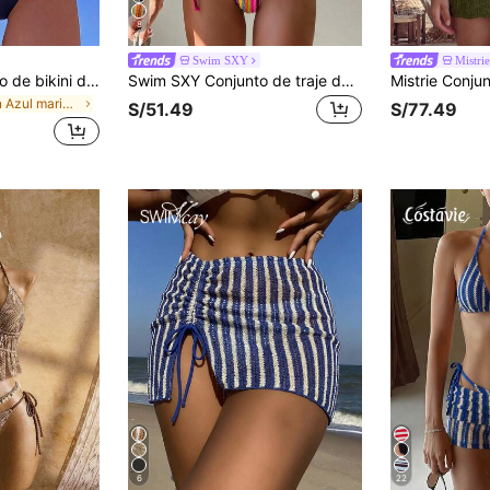
8
Swim SXY
Mistrie
Swim Mod Conjunto de bikini de 2 piezas para mujer, unicolor, sexy y lindo, con tirantes finos y top de tiras, bikini triangular, elegante conjunto de bikini casual para vacaciones en la playa y fiesta del Día de San Valentín
Swim SXY Conjunto de traje de baño de verano para mujer con top de tankini con halter, fruncido y atado, y Bottom de triángulo, en estilo patchwork
en Azul marino Mujeres Tankinis
S/51.49
S/77.49
6
22