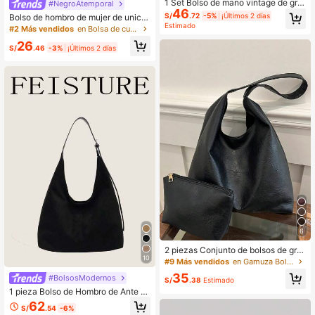
1 Set Bolso de mano vintage de gra
#NegroAtemporal
46
n capacidad para mujer, para otoño/
S/
.72
-5%
¡Últimos 2 días
Bolso de hombro de mujer de unicol
invierno, bolso de hombro de alta g
Estimado
or de piel de PU de gran capacidad
#2 Más vendidos
en Bolsa de cubo Bolsos De Hombro De Mujer
ama para ir al trabajo con forro inter
para uso diario
ior
26
S/
.46
-3%
¡Últimos 2 días
6
2 piezas Conjunto de bolsos de gra
10
n capacidad estilo retro para mujere
#9 Más vendidos
en Gamuza Bolsos De Hombro De Mujer
s, nueva moda 2026 versátil y eleg
35
#BolsosModernos
ante bolso de hombro y bolso tipo c
S/
.38
Estimado
ubo
1 pieza Bolso de Hombro de Ante d
e Gran Capacidad para Mujeres, Ad
62
S/
.54
-6%
ecuado para Chicas, Damas, Estudi