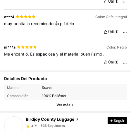
Útil
(1)
e***4
Color: Café integral
muy
bonita
la
recomiendo
👍
p
í
delo
Útil
(1)
m***a
Color: Negro
Me
encant
ó.
Es
espaciosa
y
el
material
buen
í
simo
.
Útil
(1)
Detalles Del Producto
Material:
Suave
835 Seguidores
4.71
Composición:
100% Poliéster
835 Seguidores
4.71
Ver más
835 Seguidores
4.71
835 Seguidores
4.71
Birdjoy County Luggage
Seguir
835 Seguidores
4.71