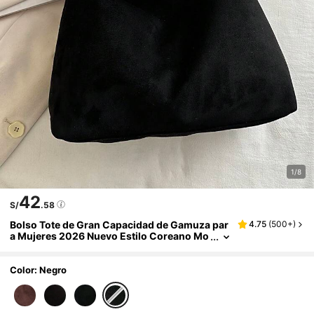
1/8
42
S/
.58
Bolso Tote de Gran Capacidad de Gamuza par
4.75
(
500+
)
a Mujeres 2026 Nuevo Estilo Coreano Mo
da Premium Casual Versátil Juego de 2 Pi
ezas Bolso de Hombro para Desplazamiento y
Compras
Color: Negro