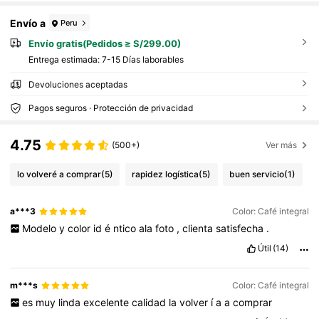
Envío a
Peru
Envío gratis(Pedidos ≥ S/299.00)
Entrega estimada:
7-15 Días laborables
Devoluciones aceptadas
Pagos seguros · Protección de privacidad
4.75
(500+)
Ver más
lo volveré a comprar
(5)
rapidez logística
(5)
buen servicio
(1)
a***3
Color: Café integral
Modelo
y
color
id
é
ntico
ala
foto
,
clienta
satisfecha
.
Útil
(14)
m***s
Color: Café integral
es
muy
linda
excelente
calidad
la
volver
í
a
a
comprar