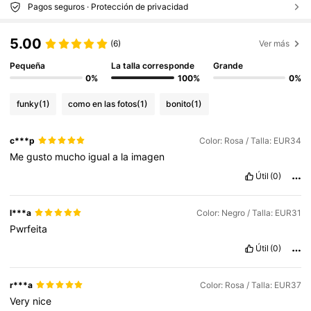
Pagos seguros · Protección de privacidad
5.00
(6)
Ver más
Pequeña
La talla corresponde
Grande
0%
100%
0%
funky
(1)
como en las fotos
(1)
bonito
(1)
c***p
Color: Rosa / Talla: EUR34
Me
gusto
mucho
igual
a
la
imagen
Útil
(0)
l***a
Color: Negro / Talla: EUR31
Pwrfeita
Útil
(0)
r***a
Color: Rosa / Talla: EUR37
Very
nice