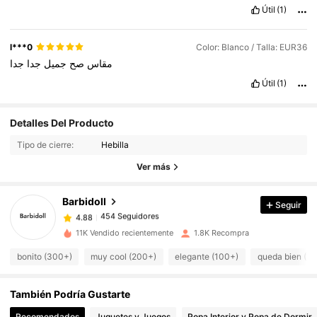
Útil
(1)
l***0
Color: Blanco / Talla: EUR36
مقاس
صح
جميل
جدا
جدا
Útil
(1)
454 Seguidores
4.88
Detalles Del Producto
454 Seguidores
4.88
Tipo de cierre:
Hebilla
454 Seguidores
4.88
Ver más
454 Seguidores
4.88
Barbidoll
Seguir
454 Seguidores
4.88
k***5
seguido
Hace 1 día
454 Seguidores
4.88
11K Vendido recientemente
1.8K Recompra
454 Seguidores
4.88
bonito (300+)
muy cool (200+)
elegante (100+)
queda bien (1
454 Seguidores
4.88
También Podría Gustarte
454 Seguidores
4.88
Recomendados
Juguetes y Juegos
Ropa Interior y Ropa de Dormir