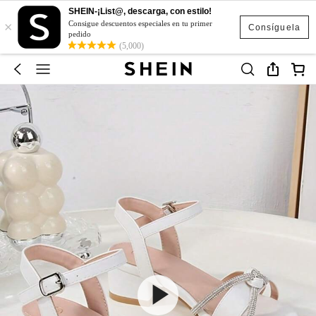
SHEIN-¡List@, descarga, con estilo!
×
Consigue descuentos especiales en tu primer
Consíguela
pedido
(5,000)