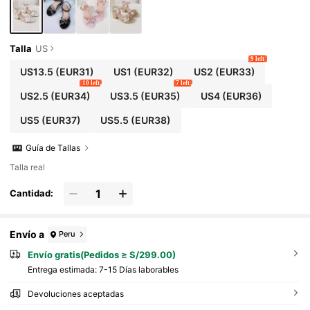
Talla
US
9 left
US13.5
(EUR31)
US1
(EUR32)
US2
(EUR33)
10 left
7 left
US2.5
(EUR34)
US3.5
(EUR35)
US4
(EUR36)
US5
(EUR37)
US5.5
(EUR38)
Guía de Tallas
Talla real
Cantidad:
Envío a
Peru
Envío gratis(Pedidos ≥ S/299.00)
Entrega estimada:
7-15 Días laborables
Devoluciones aceptadas