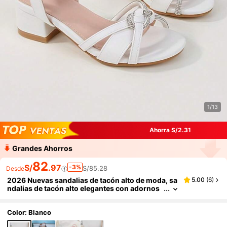
1/13
Ahorra S/2.31
Grandes Ahorros
82
S/
.97
-3%
S/85.28
Desde
2026 Nuevas sandalias de tacón alto de moda, sa
5.00
(
6
)
ndalias de tacón alto elegantes con adornos
de cristal y punta redonda, adecuadas para a
dolescentes en primavera/verano, fiestas y vacac
iones
Color: Blanco