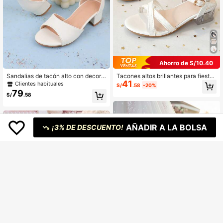
Ahorro de S/10.40
Sandalias de tacón alto con decora
Tacones altos brillantes para fiesta
41
ción de flores para niñas, con diseñ
de niñas | Sandalias con plataforma
Clientes habituales
S/
.58
-20%
o transpirable y liviano, adecuadas
transparente y cruzada | Zapatos d
79
S/
.58
para boda, fiesta, zapatos de prince
e vestir con correa de tobillo
sa
AÑADIR A LA BOLSA
¡3% DE DESCUENTO!