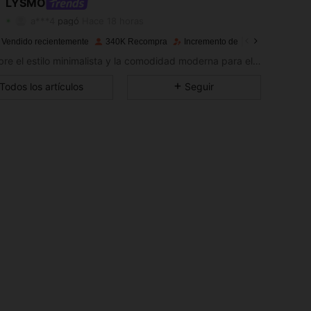
LYSMO
4.81
3.6K
797K
a***4
pagó
Hace 18 horas
L***i
seguido
Hace 10 minutos
4.81
3.6K
797K
 Vendido recientemente
340K Recompra
Incremento de seguidores de 14
Descubre el estilo minimalista y la comodidad moderna para el uso diario.
4.81
3.6K
797K
Todos los artículos
Seguir
4.81
3.6K
797K
4.81
3.6K
797K
4.81
3.6K
797K
4.81
3.6K
797K
4.81
3.6K
797K
4.81
3.6K
797K