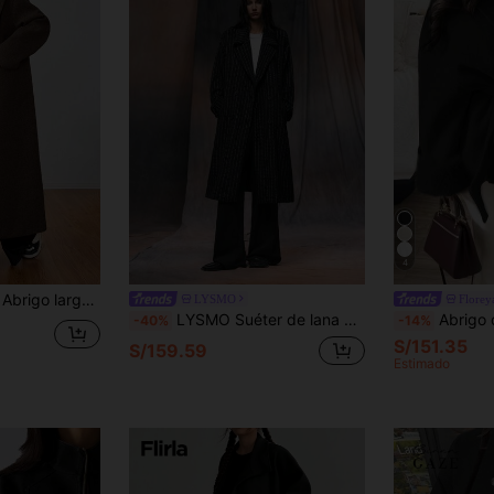
4
o informal con solapa
LYSMO
Florey
LYSMO Suéter de lana para mujer, estilo Ramadán, casual y minimalista para uso diario
Abrigo de manga larga de mezcla de lana minimalista 
-40%
-14%
S/151.35
S/159.59
Estimado