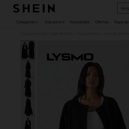
Abri
Use up 
Categorías
Solo para ti
Novedades
Ofertas
Ropa de
Página principal
Ropa de Mujer
Ropa de Mujer
Ropa de Exterio
/
/
/