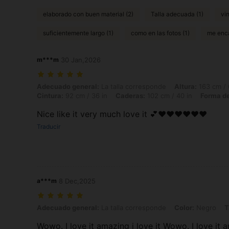
elaborado con buen material (2)
Talla adecuada (1)
vi
suficientemente largo (1)
como en las fotos (1)
me enca
m***m
30 Jan,2026
Adecuado general: La talla corresponde, Altura: 163 cm / 64 in, Peso
Adecuado general:
La talla corresponde
Altura:
163 cm / 
Cintura:
92 cm / 36 in
Caderas:
102 cm / 40 in
Forma de
Nice like it very much love it 💕❤️❤️❤️❤️❤️❤️
Traducir
a***m
8 Dec,2025
Adecuado general: La talla corresponde, Color: Negro, Talla: M
Adecuado general:
La talla corresponde
Color:
Negro
T
Wowo. I love it amazing i love it Wowo. I love it a