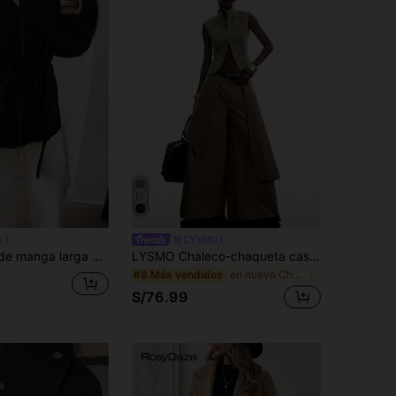
a
LYSMO
casual chic para ir al trabajo, chaqueta de mujer con patchwork de piel sintética de unicolor negro para otoño
LYSMO Chaleco-chaqueta casual versátil para uso diario de mujer, color liso, con cremallera y decoración de tachuelas
en nuevo Chaquetas de mujer
#8 Más vendidos
S/76.99