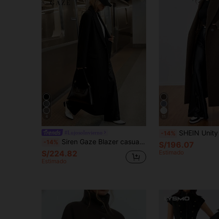
4
11
SHEIN Unity Abrigo larg
#LujosoInvierno
-14%
Siren Gaze Blazer casual de manga larga de unicolor y minimalista para mujer
-14%
S/196.07
S/224.82
Estimado
Estimado