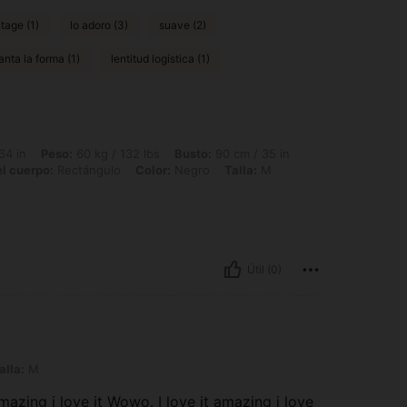
ntage (1)
lo adoro (3)
suave (2)
nta la forma (1)
lentitud logística (1)
: 60 kg / 132 lbs, Busto: 90 cm / 35 in, Cintura: 92 cm / 36 in, Caderas: 102 cm /
64 in
Peso:
60 kg / 132 lbs
Busto:
90 cm / 35 in
l cuerpo:
Rectángulo
Color:
Negro
Talla:
M
Útil (0)
alla:
M
mazing i love it Wowo. I love it amazing i love