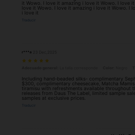
it Wowo. I love it amazing i love it Wowo. I love i
love it Wowo. I love it amazing i love it Wowo. I l
i love it
Traducir
r***a
23 Dec,2025
Adecuado general: La talla corresponde, Color: Negro, Talla: M
Adecuado general:
La talla corresponde
Color:
Negro
T
Including hand-beaded silks- complimentary Sep
$300, complimentary cheesecake, Matcha Mamis
tiramisu with refreshments available throughout t
releases from Daus The Label, limited sample sal
samples at exclusive prices.
Traducir