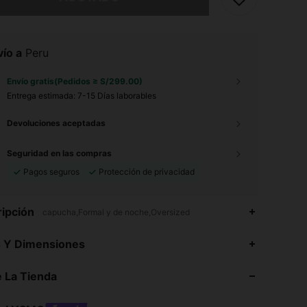
ío a
Peru
Envío gratis(Pedidos ≥ S/299.00)
Entrega estimada:
7-15 Días laborables
Devoluciones aceptadas
Seguridad en las compras
Pagos seguros
Protección de privacidad
ipción
capucha,Formal y de noche,Oversized
s Y Dimensiones
 La Tienda
4.81
3.6K
797K