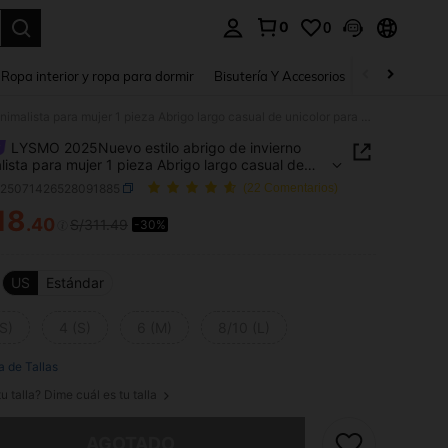
0
0
a. Press Enter to select.
Ropa interior y ropa para dormir
Bisutería Y Accesorios
Zapatos
H
LYSMO 2025Nuevo estilo abrigo de invierno minimalista para mujer 1 pieza Abrigo largo casual de unicolor para mujer con cinturón y bufanda, diseño versátil y minimalista/Invierno para mujer/Halloween para mujer/Salida/Pesadilla antes de Navidad/Disfraz de Halloween para mujer/Navidad para mujer
LYSMO 2025Nuevo estilo abrigo de invierno
lista para mujer 1 pieza Abrigo largo casual de
or para mujer con cinturón y bufanda, diseño
z25071426528091885
(22 Comentarios)
il y minimalista/Invierno para mujer/Halloween para
18
Salida/Pesadilla antes de Navidad/Disfraz de
.40
S/311.49
-30%
ICE AND AVAILABILITY
een para mujer/Navidad para mujer
US
Estándar
S)
4 (S)
6 (M)
8/10 (L)
a de Tallas
u talla? Dime cuál es tu talla
imos, este producto está agotado.
AGOTADO