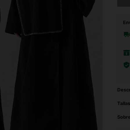
Env
Descr
Talla
Sobre