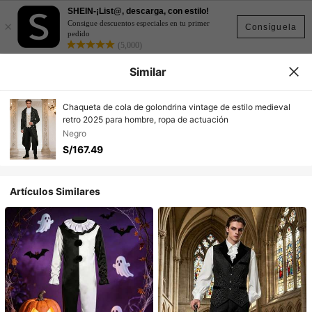
SHEIN-¡List@, descarga, con estilo!
×
Consigue descuentos especiales en tu primer
Consíguela
pedido
(5,000)
Similar
Chaqueta de cola de golondrina vintage de estilo medieval
retro 2025 para hombre, ropa de actuación
Negro
S/167.49
Artículos Similares