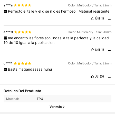
s***a
Color: Multicolor / Talla: 22mm
Perfecto
el
talle
y
el
dise
ñ
o
es
hermoso
.
Material
resistente
Útil
(1)
e***9
Color: Multicolor / Talla: 20mm
me
encanto
las
flores
son
lindas
la
talla
perfecta
y
la
calidad
10
de
10
igual
a
la
publicacion
Útil
(1)
c***4
Color: Multicolor / Talla: 22mm
Basta
magandaaaaa
huhu
Útil
(0)
Detalles Del Producto
117 Seguidores
4.87
Material:
TPU
117 Seguidores
4.87
Ver más
117 Seguidores
4.87