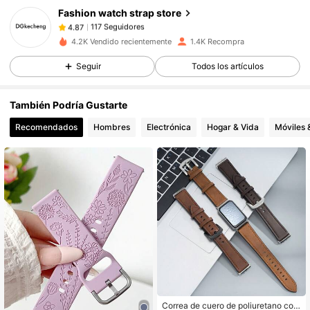
117 Seguidores
4.87
Fashion watch strap store
117 Seguidores
4.87
4.2K Vendido recientemente
1.4K Recompra
117 Seguidores
4.87
Seguir
Todos los artículos
117 Seguidores
4.87
117 Seguidores
4.87
También Podría Gustarte
117 Seguidores
4.87
Recomendados
Hombres
Electrónica
Hogar & Vida
Móviles 
117 Seguidores
4.87
117 Seguidores
4.87
Correa de cuero de poliuretano com