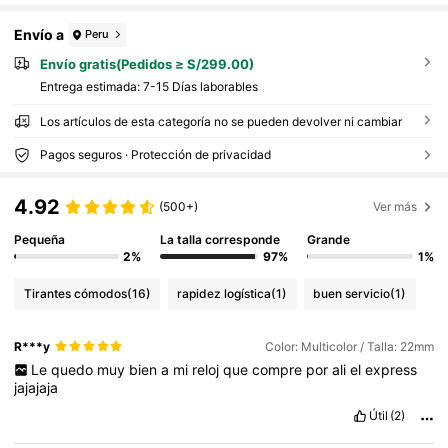
Envío a
Peru
Envío gratis(Pedidos ≥ S/299.00)
Entrega estimada:
7-15 Días laborables
Los artículos de esta categoría no se pueden devolver ni cambiar
Pagos seguros · Protección de privacidad
4.92
(500+)
Ver más
Pequeña
La talla corresponde
Grande
2%
97%
1%
Tirantes cómodos
(16)
rapidez logística
(1)
buen servicio
(1)
R***y
Color: Multicolor / Talla: 22mm
Le
quedo
muy
bien
a
mi
reloj
que
compre
por
ali
el
express
jajajaja
Útil
(2)