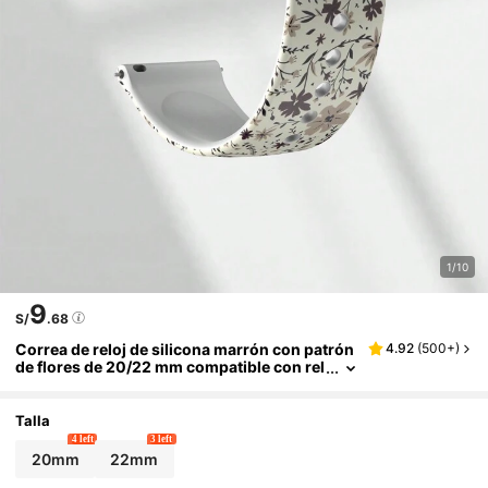
1/10
9
S/
.68
Correa de reloj de silicona marrón con patrón
4.92
(
500+
)
de flores de 20/22 mm compatible con rel
ojes inteligentes de Huawei, Samsung, Hu
ami, Garmin y Honor - compatible con Huawei
Watch 3/Galaxy, GT2/GT3 y talla grande
Talla
4 left
3 left
20mm
22mm