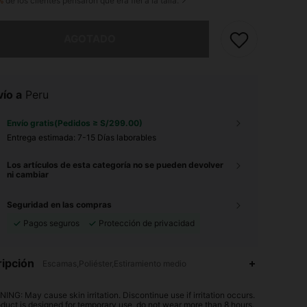
%
de los clientes pensaron que era fiel a la talla.
imos, este producto está agotado.
AGOTADO
ío a
Peru
Envío gratis(Pedidos ≥ S/299.00)
Entrega estimada:
7-15 Días laborables
Los artículos de esta categoría no se pueden devolver
ni cambiar
Seguridad en las compras
Pagos seguros
Protección de privacidad
ipción
Escamas,Poliéster,Estiramiento medio
4.81
14
621
ING: May cause skin irritation. Discontinue use if irritation occurs.
oduct is designed for temporary use, do not wear more than 8 hours.