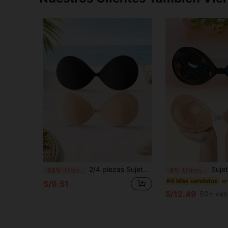
2/4 piezas Sujetador adhesivo de concha sólida, sujetador de silicona invisible sin tirantes, almohadillas elevadoras reutilizables sin marcas para vestidos sin espalda
Sujetador adhesivo de 3CM de grosor, sujetador
-25%
¡Últimos 2 días
-3%
¡Últimos 3 días
#4 Más vendidos
S/9.51
S/12.49
50+ ven