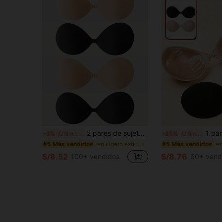
2 pares de sujetadores invisibles de silicona sin tirantes con efecto push-up para mujer | Elevación instantánea del busto, adecuados para vestidos de noche sin espalda y ocasiones especiales
1 par de sujetador adhesivo invisible sin tirantes, con aumento de 3 
-3%
¡Últimos 3 días
-25%
¡Últimos 2 días
en Ligero estiramiento Sujetador adhesivo para muj
#5 Más vendidos
#5 Más vendidos
S/8.52
S/8.76
100+ vendidos
60+ vend