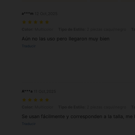
a***m
12 Oct,2025
Color: Multicolor, Tipo de Estilo: 2 piezas caqui/negro, Talla: B
Color:
Multicolor
Tipo de Estilo:
2 piezas caqui/negro
Ta
Aún no las uso pero llegaron muy bien
Traducir
A***a
11 Oct,2025
Color: Multicolor, Tipo de Estilo: 2 piezas caqui/negro, Talla: B
Color:
Multicolor
Tipo de Estilo:
2 piezas caqui/negro
Ta
Se usan fácilmente y corresponden a la talla, me
Traducir