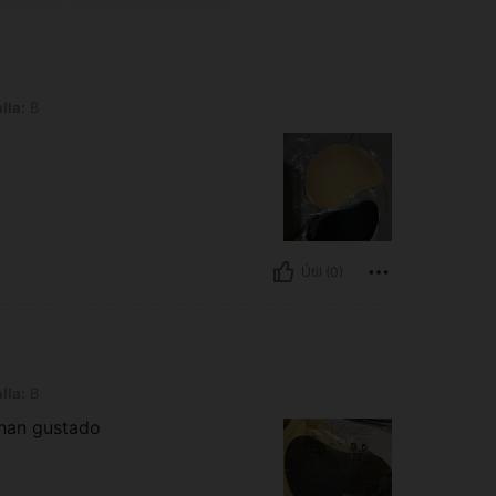
lla:
B
Útil (0)
lla:
B
 han gustado