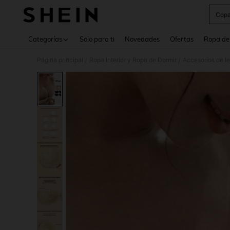
Copa
Use up 
Categorías
Solo para ti
Novedades
Ofertas
Ropa de
Página principal
Ropa Interior y Ropa de Dormir
Accesorios de le
/
/