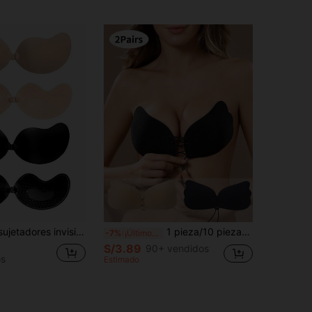
2/4 pares de sujetadores invisibles con forma de mango - Sujetadores de silicona sin tirantes con efecto push-up para vestidos sin espalda, almohadillas adhesivas autoadhesivas reutilizables y amigables con la piel para mujeres
1 pieza/10 piezas Sujetador adhesivo invisible reutilizable con efecto push-up para mujeres, adecuado para vestidos de boda/fiesta, sujetador sin costuras, sujetador adhesivo
-7%
¡Últimos 3 días
S/3.89
90+ vendidos
os
Estimado