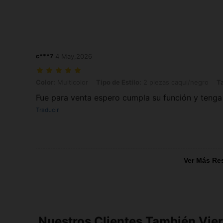
c***7
4 May,2026
Color: Multicolor, Tipo de Estilo: 2 piezas caqui/negro, Talla: A
Color:
Multicolor
Tipo de Estilo:
2 piezas caqui/negro
Ta
Fue para venta espero cumpla su función y teng
Traducir
Ver Más Re
Nuestros Clientes También Vie