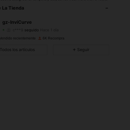
4.81
14
621
 La Tienda
4.81
14
621
gz-InviCurve
c***9
seguido
Hace 1 día
4.81
14
621
Calificación
Artículos
Seguidores
Vendido recientemente
6K Recompra
4.81
14
621
Todos los artículos
Seguir
4.81
14
621
4.81
14
621
4.81
14
621
4.81
14
621
4.81
14
621