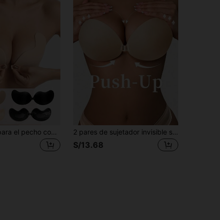
Almohadillas para el pecho con forma de mango, autoadhesivas e invisibles, cubrepezones reutilizables con efecto push-up, sujetador sin tirantes autoadhesivo transpirable con puntos, respetuoso con la piel, adecuado para vestido de novia
2 pares de sujetador invisible sin costuras y autoadhesivo de silicona para mujeres, que levanta y realza el busto, adecuado para vestidos formales sin espalda y ocasiones especiales
S/13.68