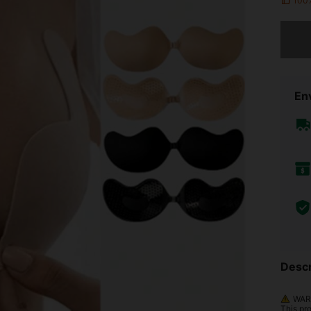
100
Lo sent
Env
Descr
WARN
This pr