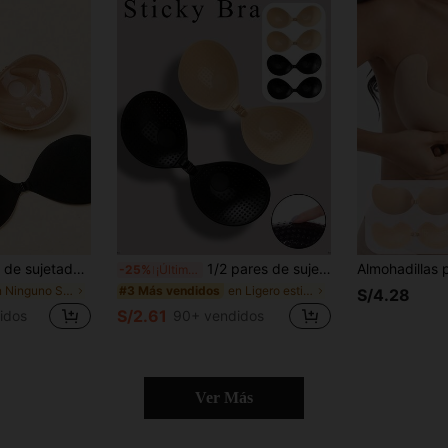
cm de grosor, cinta adhesiva para levantar el busto, adecuado para pechos pequeños y cubrecpezones, apropiado para vestidos de novia y vestidos de gala
1/2 pares de sujetadores push-up con hebilla frontal y adhesivos, pezoneras invisibles reutilizables sin tirantes para busto pequeño, a juego con vestidos de camisola y bikinis
-25%
¡Últimos 2 días
en Ninguno Sujetador adhesivo para mujer
en Ligero estiramiento Sujetador adhesivo para muj
#3 Más vendidos
S/4.28
S/2.61
idos
90+ vendidos
Ver Más