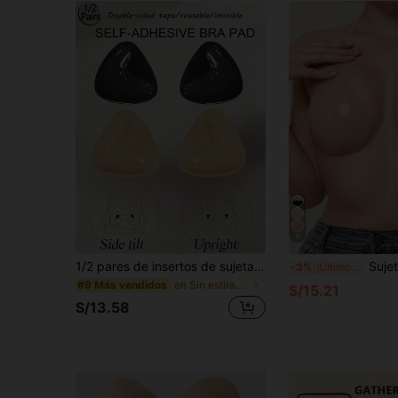
6
1/2 pares de insertos de sujetador adhesivo de doble cara con relleno - Sujetador adhesivo reutilizable con acolchado - Sujetador adhesivo para vestidos, bikinis, insertos de sujetador
Sujetador Invisible con Push-Up - Estilo Halter Transparente 
-3%
¡Últimos 3 días
en Sin estiramiento Sujetador adhesivo para mujer
#9 Más vendidos
S/15.21
S/13.58