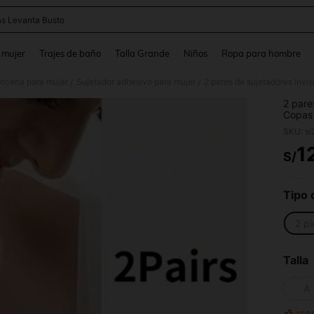
s Levanta Busto
and down arrow keys to navigate search Búsqueda reciente and Busca y Encuentr
 mujer
Trajes de baño
Talla Grande
Niños
Ropa para hombre
ncería para mujer
Sujetador adhesivo para mujer
/
/
2 pare
Copas 
vestid
SKU: s
transpi
amigab
1
S/
PR
Tipo 
2 p
Talla
A