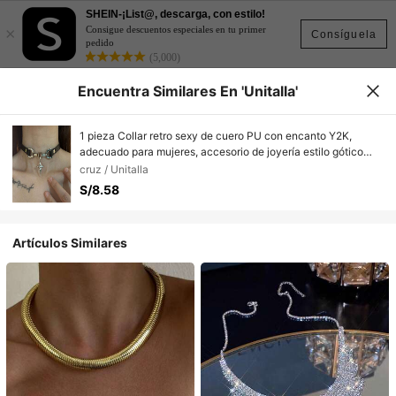
SHEIN-¡List@, descarga, con estilo!
×
Consigue descuentos especiales en tu primer
Consíguela
pedido
(5,000)
Encuentra Similares En 'Unitalla'
1 pieza Collar retro sexy de cuero PU con encanto Y2K,
adecuado para mujeres, accesorio de joyería estilo gótico
baddie como regalo
cruz / Unitalla
S/8.58
Artículos Similares