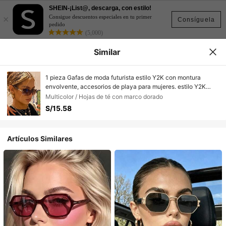
SHEIN-¡List@, descarga, con estilo!
×
Consigue descuentos especiales en tu primer
Consíguela
pedido
(5,000)
Similar
1 pieza Gafas de moda futurista estilo Y2K con montura
envolvente, accesorios de playa para mujeres. estilo Y2K
para festival de música, vacaciones en la playa, al aire libre,
Multicolor / Hojas de té con marco dorado
viajes. Montura envolvente de estilo Y2K oversize para
S/15.58
festival de música, estilo preppy para volver al colegio
Artículos Similares