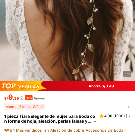
1/6
Ahorra S/0.49
9
-5%
S/
.39
S/9.88
Ahorros Extra de S/0.49
1 pieza Tiara elegante de mujer para boda co
4.90
(
1000+
)
n forma de hoja, aleación, perlas falsas y
cadena suave con detalles
#
4
Más vendidos
en Aleación de cobre Accesorios De Boda