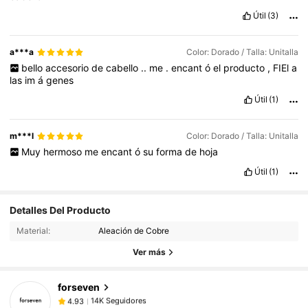
Útil
(3)
a***a
Color: Dorado / Talla: Unitalla
bello
accesorio
de
cabello
..
me
.
encant
ó
el
producto
,
FIEl
a
las
im
á
genes
Útil
(1)
m***l
Color: Dorado / Talla: Unitalla
Muy
hermoso
me
encant
ó
su
forma
de
hoja
Útil
(1)
14K Seguidores
4.93
Detalles Del Producto
14K Seguidores
4.93
Material:
Aleación de Cobre
14K Seguidores
4.93
Ver más
14K Seguidores
4.93
forseven
14K Seguidores
4.93
s***e
seguido
Hace 22 horas