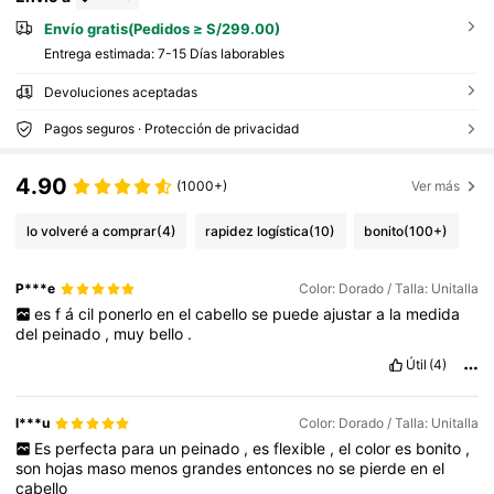
Envío gratis(Pedidos ≥ S/299.00)
Entrega estimada:
7-15 Días laborables
Devoluciones aceptadas
Pagos seguros · Protección de privacidad
4.90
(1000+)
Ver más
lo volveré a comprar
(4)
rapidez logística
(10)
bonito
(100+)
P***e
Color: Dorado / Talla: Unitalla
es
f
á
cil
ponerlo
en
el
cabello
se
puede
ajustar
a
la
medida
del
peinado
,
muy
bello
.
Útil
(4)
l***u
Color: Dorado / Talla: Unitalla
Es
perfecta
para
un
peinado
,
es
flexible
,
el
color
es
bonito
,
son
hojas
maso
menos
grandes
entonces
no
se
pierde
en
el
cabello