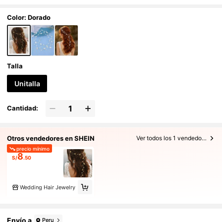
Color: Dorado
Talla
Unitalla
Cantidad:
Otros vendedores en SHEIN
Ver todos los 1 vendedores
precio mínimo
8
S/
.50
Wedding Hair Jewelry
Envío a
Peru