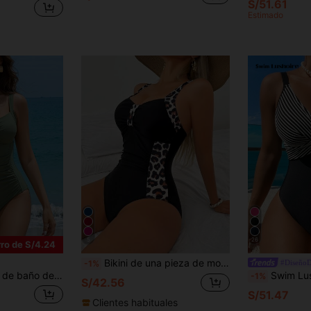
S/51.61
Estimado
5
26
ro de S/4.24
Bikini de una pieza de moda nueva de verano, traje de baño de una pieza con control de abdomen para la playa, traje de baño con bloques de color estilo europeo y americano, ropa de playa para mujeres para vacaciones en la playa, fiestas y reuniones en aguas termales
#Diseño
-1%
lantes de unicolor y sexy para mujer, traje de baño estilizante para vacaciones en la playa, verano
Swim Lushoire 1 pieza Traje de baño 
-1%
S/42.56
S/51.47
Clientes habituales