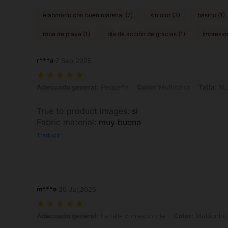
elaborado con buen material (7)
sin olor (3)
básico (1)
ropa de playa (1)
día de acción de gracias (1)
impresio
r***a
7 Sep,2025
Adecuado general: Pequeña, Color: Multicolor, Talla: XL
Adecuado general:
Pequeña
Color:
Multicolor
Talla:
XL
True to product images
:
si
Fabric material
:
muy buena
Traducir
m***o
26 Jul,2025
Adecuado general: La talla corresponde, Color: Multicolor, Talla: S
Adecuado general:
La talla corresponde
Color:
Multicolor