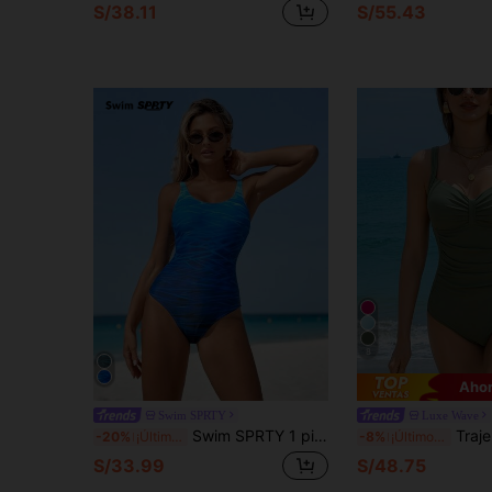
S/38.11
S/55.43
8
Ahor
Swim SPRTY
Luxe Wave
Swim SPRTY 1 pieza Traje de baño informal de una pieza con estampado tie-dye para actividades deportivas
Traje de baño de una pieza ajustado con vo
-20%
¡Últimos 2 días
-8%
¡Últimos 2 días
S/33.99
S/48.75