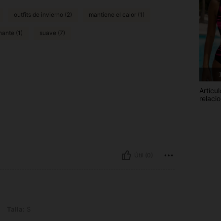
outfits de invierno (2)
mantiene el calor (1)
nante (1)
suave (7)
1
Artícul
relaci
Útil (0)
Talla:
S