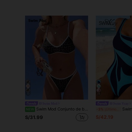
13
25
Swim Mod
Swim Vcay
Swim Mod Conjunto de bikini de 2 piezas para mujer, estampado tropical lindo multicolor, tirantes ajustables, braguita triángulo, traje de baño casual elegante para playa, vacaciones, fiesta de San Valentín, hot-selling
Swim Vcay 1 pieza Traje de baño de una sol
NEW
-3%
¡Últimos 2 días
S/42.19
S/31.99