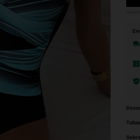
Gana h
Env
Descr
Talla
Sobre