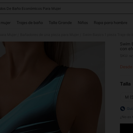
idos De Baño Económicos Para Mujer
and down arrow keys to navigate search Búsqueda reciente and Busca y Encuentr
 mujer
Trajes de baño
Talla Grande
Niños
Ropa para hombre
para Mujer
Bañadores de una pieza para Mujer
/
/
Swim B
con ef
traje 
SKU: s
Desde
PR
Talla
M (
Guí
¿No es t