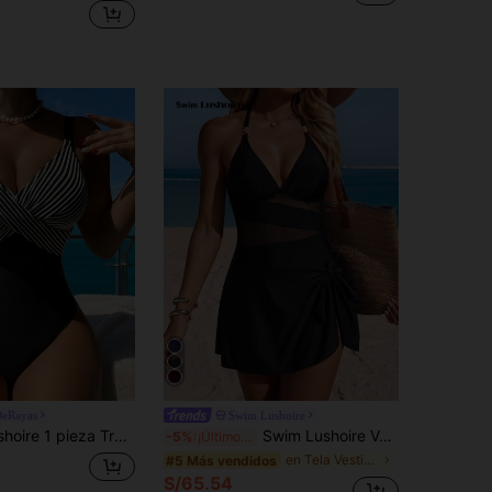
DeRayas
Swim Lushoire
de una pieza de verano con tela especial a rayas y frente cruzado
Swim Lushoire Vestido de baño sexy transparente con patchwork, cuello halter en V y decoración metálica para mujer, para playa y vacaciones de verano
-5%
¡Últimos 2 días
en Tela Vestidos de baño para mujeres
#5 Más vendidos
S/65.54