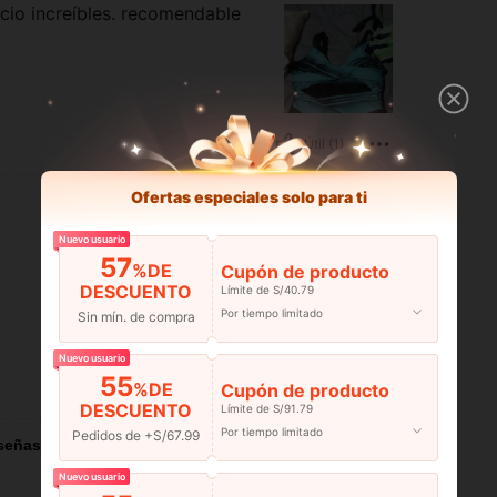
ecio increíbles. recomendable
Útil (1)
Ofertas especiales solo para ti
Nuevo usuario
57
%DE
Cupón de producto
DESCUENTO
Límite de S/40.79
Por tiempo limitado
Sin mín. de compra
Nuevo usuario
55
%DE
Útil (1)
Cupón de producto
DESCUENTO
Límite de S/91.79
Por tiempo limitado
Pedidos de +S/67.99
señas
Nuevo usuario