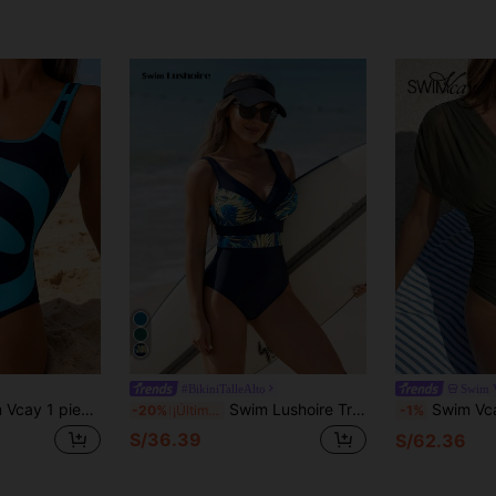
#BikiniTalleAlto
Swim 
a pieza sin espalda para mujer, traje de baño de playa elegante y casual con estampado de moda
Swim Lushoire Traje De Baño De Una Pieza Estampado Con Plantas Tropicales
Swim Vcay Traje de baño de una pieza para
-20%
¡Últimos 2 días
-1%
S/36.39
S/62.36