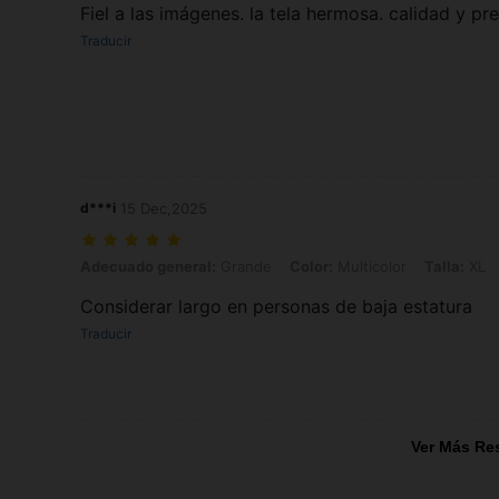
Fiel a las imágenes. la tela hermosa. calidad y pr
Traducir
d***i
15 Dec,2025
Adecuado general: Grande, Color: Multicolor, Talla: XL
Adecuado general:
Grande
Color:
Multicolor
Talla:
XL
Considerar largo en personas de baja estatura
Traducir
Ver Más Re