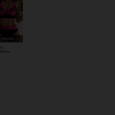
 Artículos
os
onados