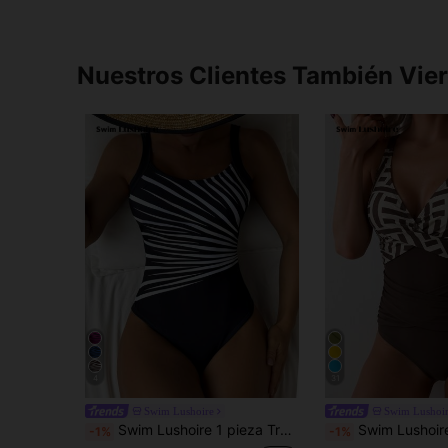
Nuestros Clientes También Vie
4
31
Swim Lushoire
Swim Lushoi
Swim Lushoire 1 pieza Traje de baño informal de una sola pieza de mujer con estampado gráfico de rayas blancas y negras, cuello redondo y tirantes anchos
Swim Lushoire Traje de baño de una pieza con es
-1%
-1%