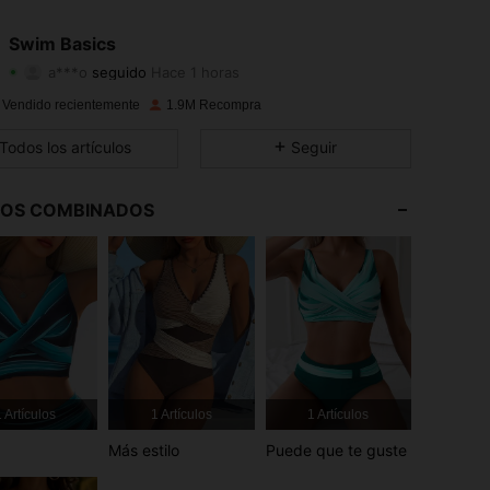
4.90
2K
136K
Swim Basics
a***o
seguido
Hace 1 horas
4.90
2K
136K
Calificación
Artículos
Seguidores
 Vendido recientemente
1.9M Recompra
4.90
2K
136K
Todos los artículos
Seguir
4.90
2K
136K
LOS COMBINADOS
4.90
2K
136K
4.90
2K
136K
4.90
2K
136K
4.90
2K
136K
 Artículos
1 Artículos
1 Artículos
Más estilo
Puede que te guste