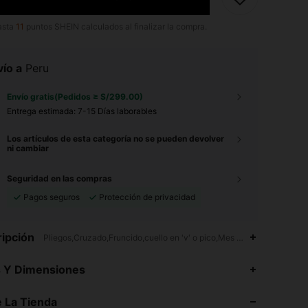
asta
11
puntos SHEIN calculados al finalizar la compra.
ío a
Peru
Envío gratis(Pedidos ≥ S/299.00)
Entrega estimada:
7-15 Días laborables
Los artículos de esta categoría no se pueden devolver
ni cambiar
Seguridad en las compras
Pagos seguros
Protección de privacidad
ipción
Pliegos,Cruzado,Fruncido,cuello en 'v' o pico,Mes Pride
4.90
2K
136K
s Y Dimensiones
4.90
2K
136K
 La Tienda