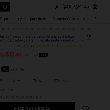
0
0
a. Press Enter to select.
Ropa interior y ropa para dormir
Bisutería Y Accesorios
Zapatos
H
Swim Basics 1 pieza Traje de baño de una sola pieza con efecto degradado para mujer, elegante y maduro traje de baño para la playa
asics 1 pieza Traje de baño de una sola pieza
ecto degradado para mujer, elegante y maduro
de baño para la playa
z25030120939134220
(60 Comentarios)
40
S/
.49
S/53.49
-24%
ICE AND AVAILABILITY
PE
Estándar
S)
L (M)
XL (L)
XXL (XL)
a de Tallas
u talla? Dime cuál es tu talla
AÑADIR A LA BOLSA