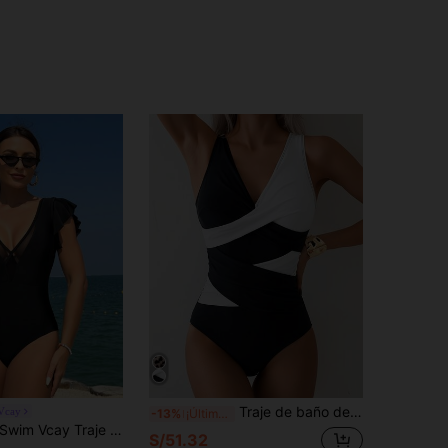
Traje de baño de una pieza con bloques de color elegante. Diseño deportivo de cintura alta y cuello en V. Duradero, elegante, traje de baño para vacaciones, playa y verano
Vcay
-13%
¡Últimos 2 días
Swim Vcay Traje De Baño De Una Pieza Para Mujer Con Ribete De Volantes
S/51.32