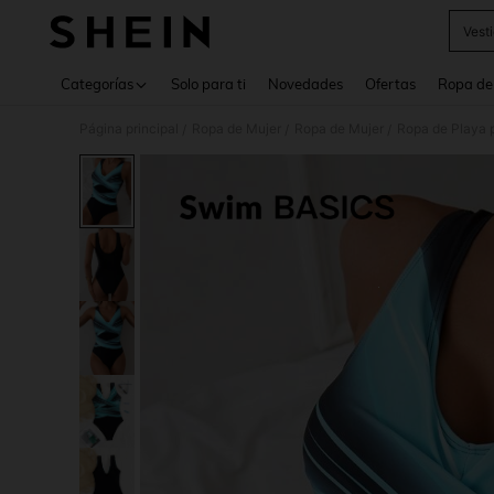
Vest
Use up 
Categorías
Solo para ti
Novedades
Ofertas
Ropa de
Página principal
Ropa de Mujer
Ropa de Mujer
Ropa de Playa 
/
/
/