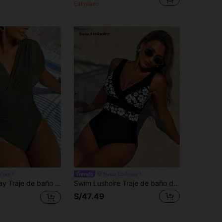
Estimado
Vcay
Swim Lushoire
 mujer 2026 Primavera/Verano, unicolor, elegante y casual para playa y vacaciones
Swim Lushoire Traje de baño de una pieza con estampado, cuello en V y espalda descubierta con contraste de color, para vacaciones de verano y playa de mujer
S/47.49