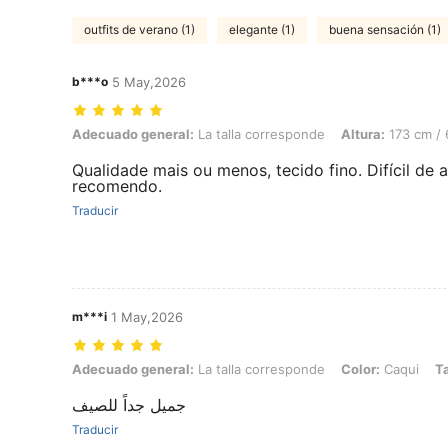
outfits de verano (1)
elegante (1)
buena sensación (1)
b***o
5 May,2026
Adecuado general: La talla corresponde, Altura: 173 cm / 68 in, Colo
Adecuado general:
La talla corresponde
Altura:
173 cm / 
Qualidade mais ou menos, tecido fino. Difícil de 
recomendo.
Traducir
m***i
1 May,2026
Adecuado general: La talla corresponde, Color: Caqui, Talla: L
Adecuado general:
La talla corresponde
Color:
Caqui
Ta
جميل جداً للصيف
Traducir