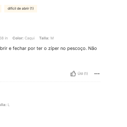
difícil de abrir (1)
r: Caqui, Talla: M
68 in
Color:
Caqui
Talla:
M
abrir e fechar por ter o zíper no pescoço. Não
Útil (1)
lla:
L