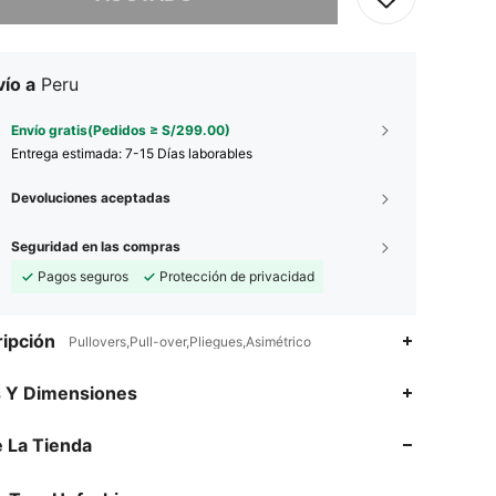
ío a
Peru
Envío gratis(Pedidos ≥ S/299.00)
Entrega estimada:
7-15 Días laborables
Devoluciones aceptadas
Seguridad en las compras
Pagos seguros
Protección de privacidad
ipción
Pullovers,Pull-over,Pliegues,Asimétrico
s Y Dimensiones
4.62
33
179
4.62
33
179
 La Tienda
4.62
33
179
4.62
33
179