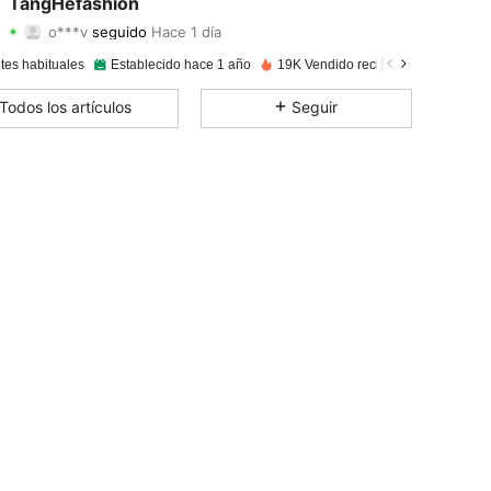
TangHefashion
o***v
seguido
Hace 1 día
4.62
33
179
Calificación
Artículos
Seguidores
4.62
33
179
tes habituales
Establecido hace 1 año
19K Vendido recientemente
4.62
33
179
Todos los artículos
Seguir
4.62
33
179
4.62
33
179
4.62
33
179