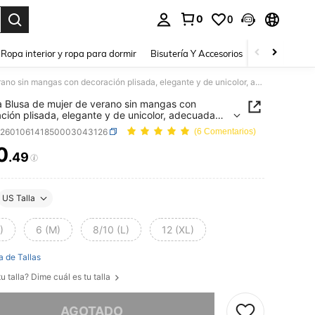
0
0
a. Press Enter to select.
Ropa interior y ropa para dormir
Bisutería Y Accesorios
Zapatos
H
1 pieza Blusa de mujer de verano sin mangas con decoración plisada, elegante y de unicolor, adecuada para verano, vacaciones, oficina, uso diario y citas por la noche
a Blusa de mujer de verano sin mangas con
ción plisada, elegante y de unicolor, adecuada
erano, vacaciones, oficina, uso diario y citas por la
z260106141850003043126
(6 Comentarios)
0
.49
ICE AND AVAILABILITY
US Talla
)
6 (M)
8/10 (L)
12 (XL)
a de Tallas
u talla? Dime cuál es tu talla
imos, este producto está agotado.
AGOTADO