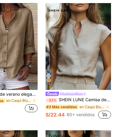
32
Zayélia Blusa de verano elegante y sencilla de tejido suave para mujer, camisa de trabajo
#AmbienteRetro
SHEIN LUNE Camisa de mujer de unicolor con cuello en V y mangas cortas para uso diario
-33%
en Caqui Blusas suaves para la oficina
os
en Caqui Blusas suaves para la oficina
#3 Más vendidos
S/22.44
60+ vendidos