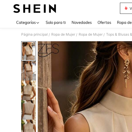
V
Use up 
Categorías
Solo para ti
Novedades
Ofertas
Ropa de
Página principal
Ropa de Mujer
Ropa de Mujer
Tops & Blusas 
/
/
/