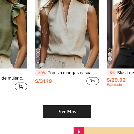
15
4
Top sin mangas casual de estilo europeo para el verano
Blusa de mujer sin mangas, corte ajustado, color liso, cu
-20%
-5%
nes, uso diario, casual, playa, citas, fiestas, vacaciones de verano urbanas, versátil
S/29.92
S/31.19
Estimado
Ver Más