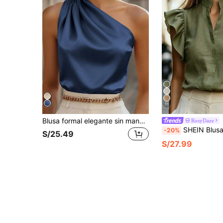
11
Blusa formal elegante sin mangas con volantes y ajustada en color azul, para uso básico de negocios casuales en la oficina, para maestros, estudiantes, primavera/verano
RosyDaze
SHEIN Blusa de mujer con cuello en V y mangas cortas, de tela cómoda, adecuada para vacacio
-20%
S/25.49
S/27.99