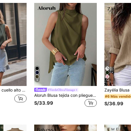
9
14
Top sin mangas de cuello alto con pliegues, top ajustado de diseño elegante y exclusivo para mujer, casual de verano
#VerdeOlivaVintage
Aloruh Blusa tejida con pliegues en línea H sin mangas de estilo minimalista y de oficina, para primavera/verano
#6 Más vendid
S/33.99
S/36.99