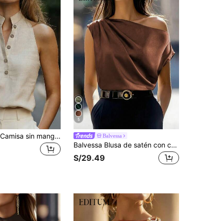
5
EMERY ROSE Camisa sin mangas minimalista y casual de unicolor para mujer
Balvessa
Balvessa Blusa de satén con cuello asimétrico y hombro descubierto
S/29.49