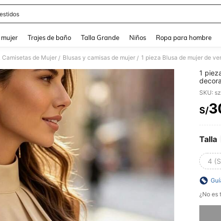
estidos
and down arrow keys to navigate search Búsqueda reciente and Busca y Encuentr
 mujer
Trajes de baño
Talla Grande
Niños
Ropa para hombre
& Camisetas de Mujer
Blusas y camisas de mujer
/
/
1 piez
decora
para v
SKU: s
noche
3
S/
PR
Talla
4 (S
Guí
¿No es t
Lo sent