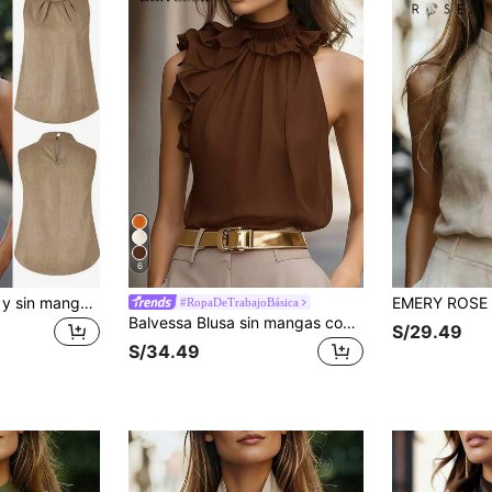
6
Kayi Top sin cuello y sin mangas de tela similar al lino color caqui, camisa casual para uso diario en la calle y resort para mujeres, primavera/verano
#RopaDeTrabajoBásica
Balvessa Blusa sin mangas con pliegues fruncidos, camisa de mujer elegante y intelectual de unicolor
S/29.49
S/34.49