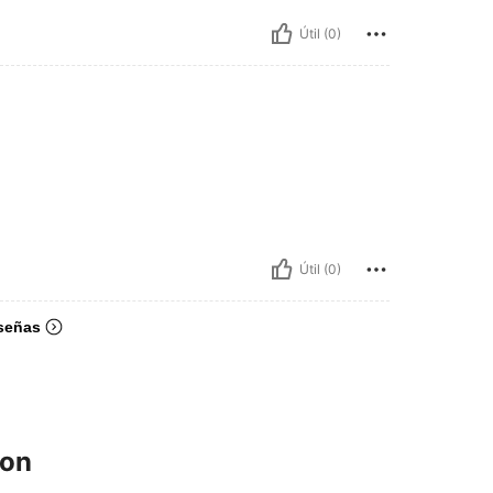
Útil (0)
Útil (0)
señas
ron