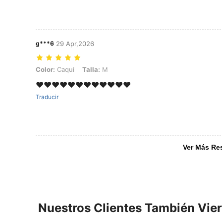
g***6
29 Apr,2026
Color: Caqui, Talla: M
Color:
Caqui
Talla:
M
❤️❤️❤️❤️❤️❤️❤️❤️❤️❤️❤️❤️
Traducir
Ver Más Re
Nuestros Clientes También Vie