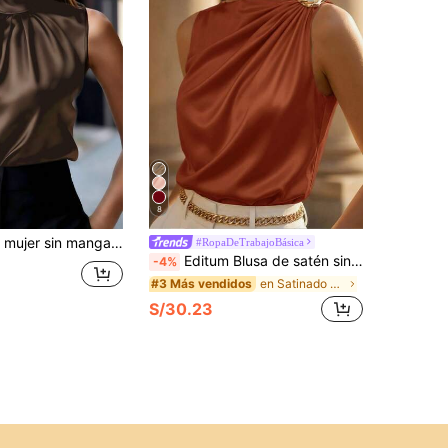
8
ello alto, casual para oficina y negocios, elegante para exterior, apta para todas las estaciones, verano, marrón
#RopaDeTrabajoBásica
Editum Blusa de satén sin mangas con pliegues para mujer
-4%
en Satinado Tops de mujer
#3 Más vendidos
S/30.23