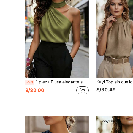
11
1 pieza Blusa elegante sin mangas de satén de unicolor con volantes asimétricos/asimétricos, adecuada para verano, oficina, hogar, diario, fiesta de cumpleaños, formal, casual
-3%
S/30.49
S/32.00