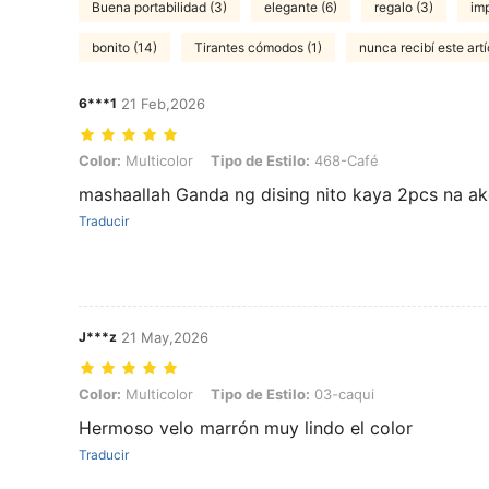
Buena portabilidad (3)
elegante (6)
regalo (3)
im
bonito (14)
Tirantes cómodos (1)
nunca recibí este artí
6***1
21 Feb,2026
Color: Multicolor, Tipo de Estilo: 468-Café
Color:
Multicolor
Tipo de Estilo:
468-Café
mashaallah Ganda ng dising nito kaya 2pcs na a
Traducir
J***z
21 May,2026
Color: Multicolor, Tipo de Estilo: 03-caqui
Color:
Multicolor
Tipo de Estilo:
03-caqui
Hermoso velo marrón muy lindo el color
Traducir