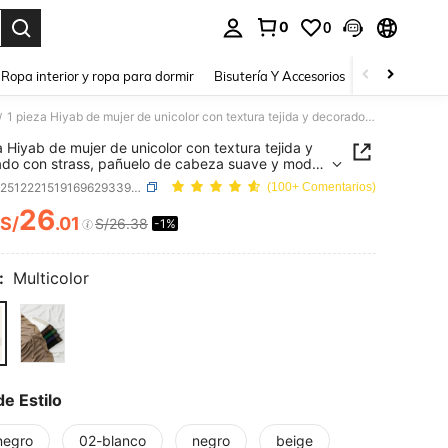
0
0
a. Press Enter to select.
Ropa interior y ropa para dormir
Bisutería Y Accesorios
Zapatos
H
1 pieza Hiyab de mujer de unicolor con textura tejida y decorado con strass, pañuelo de cabeza suave y modal, bufanda larga musulmana para uso diario y desplazamientos
/
a Hiyab de mujer de unicolor con textura tejida y
do con strass, pañuelo de cabeza suave y modal,
a larga musulmana para uso diario y
SKU: sc251222151916962933977
(100+ Comentarios)
azamientos
26
S/
.01
S/26.38
-1%
ICE AND AVAILABILITY
:
Multicolor
de Estilo
negro
02-blanco
negro
beige