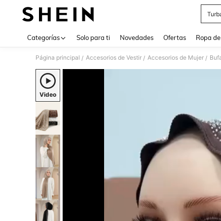
Turb
Use up 
Categorías
Solo para ti
Novedades
Ofertas
Ropa de
Página principal
Accesorios de Vestir
Accesorios de Mujer
Buf
/
/
/
Video