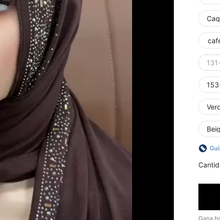
Caq
caf
131
153
Ver
Bei
Guí
Cantid
Gana h