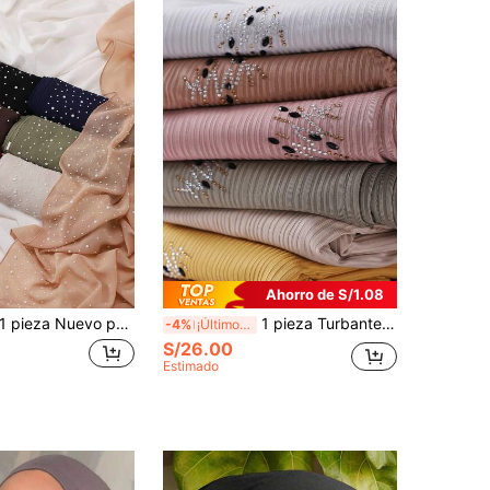
Ahorro de S/1.08
 pieza Nuevo pañuelo musulmán de gasa de unicolor decorado con perlas de moda
1 pieza Turbante de hijab de modal, bufanda elástica de punto de lujo con perlas falsas decorativas para mujer
-4%
¡Últimos 3 días
S/26.00
Estimado