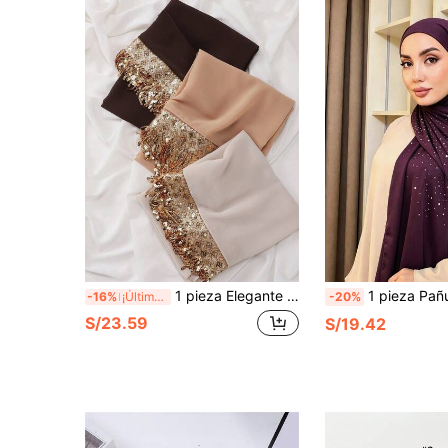
1 pieza Elegante y Lujoso Pañuelo Hijab Modesto con Lentejuelas y Borlas para Mujer para Abaya
1 pieza Pañuelo de cabeza/hijab/chal de gasa de unicolo
-16%
¡Últimos 3 días
-20%
S/23.59
S/19.42