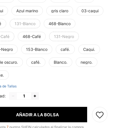
ui
Azul marino
gris claro
03-caqui
é
131-Blanco
468-Blanco
-Café
468-Café
131-Negro
-Negro
153-Blanco
café.
Caqui.
de oscuro.
café.
Blanco.
negro.
ge.
a de Tallas
ad:
AÑADIR A LA BOLSA
asta
7
puntos SHEIN calculados al finalizar la compra.