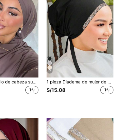
16
1 Pieza Pañuelo de cabeza suave y liso con diamantes de mujer, estilo árabe casual y conservador, unicolor, apropiado para uso diario
1 pieza Diadema de mujer de unicolor con decoración de rhinestones, pañuelo versátil, adecuado para uso diario, playa, vacaciones, accesorios, esencial de viaje
S/15.08