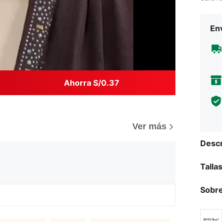
Env
Ahorra S/0.37
Ver más
Descr
Talla
Sobre