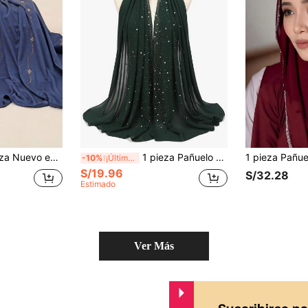
o con ondas y strass para mujeres, pañuelo musulmán, bufanda larga suave y delgada, pañuelo elegante para uso diario
1 pieza Pañuelo musulmán de gasa con pedrería brillante y perlas falsas
-10%
¡Últimos 3 días
S/19.96
S/32.28
Estimado
Ver Más