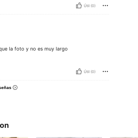
Útil (0)
ue la foto y no es muy largo
Útil (0)
señas
ron