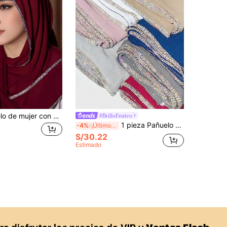
1 pieza Pañuelo de mujer con bordes de diamantes pesadamente decorados de unicolor, [Chal,] Hiyab musulmán con ribete de diamantes marroquíes para viajes, fiestas
#BrilloFestivo
1 pieza Pañuelo de mujer de lujo con cadena de strass y chifón, pañuelo/bandana/diadema de seda de unicolor para vestir
-4%
¡Últimos 3 días
S/30.22
Estimado