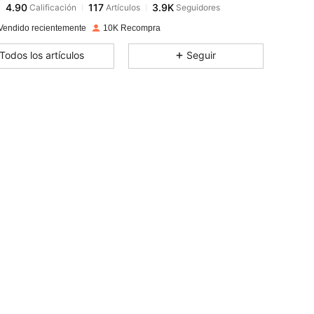
a***7
seguido
Hace 1 día
4.90
117
3.9K
Vendido recientemente
10K Recompra
4.90
117
3.9K
Todos los artículos
Seguir
4.90
117
3.9K
4.90
117
3.9K
4.90
117
3.9K
4.90
117
3.9K
4.90
117
3.9K