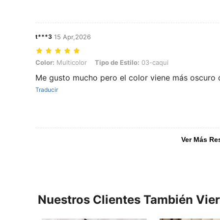
t***3
15 Apr,2026
Color: Multicolor, Tipo de Estilo: 03-caqui
Color:
Multicolor
Tipo de Estilo:
03-caqui
Me gusto mucho pero el color viene más oscuro q
Traducir
Ver Más Re
Nuestros Clientes También Vie