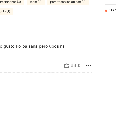
presionante (3)
tenis (2)
para todas las chicas (2)
41K 
culo (1)
ko gusto ko pa sana pero ubos na
Útil (1)