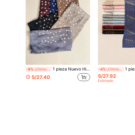
1 pieza Nuevo Hiyab Musulmán con Lunares y Lámina Dorada, Bufanda Larga con Borlas Suaves, Chal Multifuncional Elegante y de Moda
1 pieza Nuevo estilo de bufanda de algodón mercerizad
-8%
¡Últimos 3 días
-4%
¡Últimos 3 días
S/27.92
S/27.40
Estimado