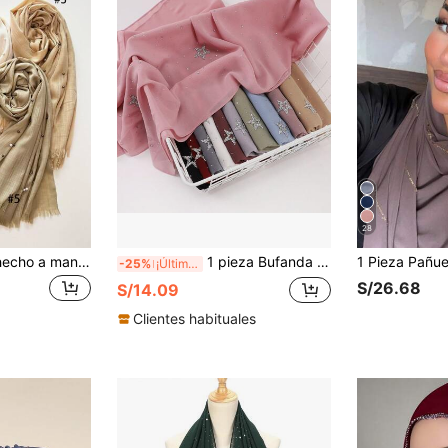
28
Pañuelo de mujer hecho a mano con cuentas, ideal para envolver la cabeza, chal, viajes, uso diario casual, elegante bandana
1 pieza Bufanda larga de gasa con cielo estrellado de strass, pañuelo musulmán brillante para mujeres, elegante chal envolvente para exteriores, accesorio de regalo
-25%
¡Últimos 2 días
S/26.68
S/14.09
Clientes habituales