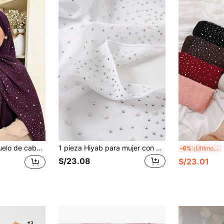
r con pedrería y adornos pesados de lujo para abaya
1 pieza Hiyab para mujer con decoración de perlas falsas multicolor, bufanda de gasa para las cuatro estaciones con pedrería y cuentas de porcelana como adorno, chal para abaya y velo de vacaciones
1
-6%
¡Últimos 3 días
S/23.08
S/23.01