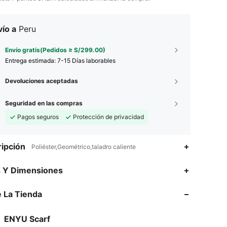
ío a
Peru
Envío gratis(Pedidos ≥ S/299.00)
Entrega estimada:
7-15 Días laborables
Devoluciones aceptadas
Seguridad en las compras
Pagos seguros
Protección de privacidad
ipción
Poliéster,Geométrico,taladro caliente
s Y Dimensiones
 La Tienda
4.90
117
3.9K
4.90
117
3.9K
ENYU Scarf
4.90
117
3.9K
Calificación
Artículos
Seguidores