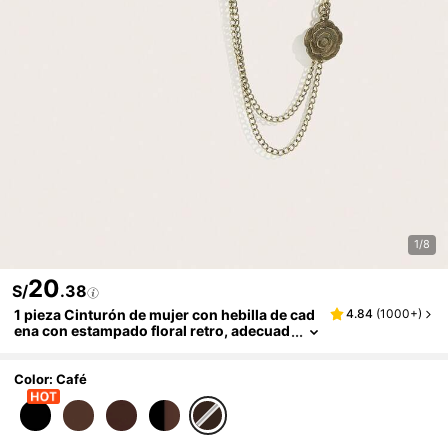
1/8
20
S/
.38
1 pieza Cinturón de mujer con hebilla de cad
4.84
(
1000+
)
ena con estampado floral retro, adecuad
o para vestidos y abrigos
Color: Café