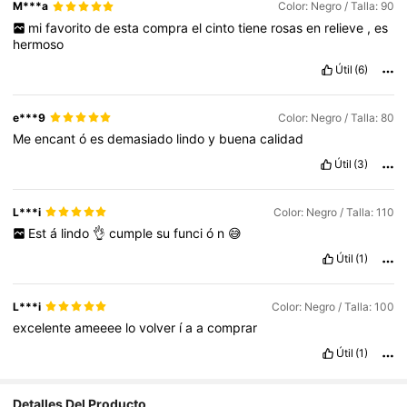
M***a
Color: Negro / Talla: 90
mi
favorito
de
esta
compra
el
cinto
tiene
rosas
en
relieve
,
es
hermoso
Útil
(6)
e***9
Color: Negro / Talla: 80
Me
encant
ó
es
demasiado
lindo
y
buena
calidad
Útil
(3)
L***i
Color: Negro / Talla: 110
Est
á
lindo
👌
cumple
su
funci
ó
n
😅
Útil
(1)
L***i
Color: Negro / Talla: 100
excelente
ameeee
lo
volver
í
a
a
comprar
Útil
(1)
Detalles Del Producto