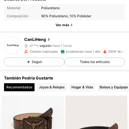
11K Seguidores
4.93
Material:
Poliuretano
Composición:
90% Poliuretano, 10% Poliéster
11K Seguidores
4.93
Ver más
11K Seguidores
4.93
CanLiHeng
d***s
seguido
Hace 7 horas
11K Seguidores
4.93
Clientes habituales
Establecido hace 1 año
290K Vendido
11K Seguidores
4.93
Seguir
Todos los artículos
11K Seguidores
4.93
También Podría Gustarte
Recomendados
Joyas & Relojes
Hogar & Vida
Bolsos y Equipaje
11K Seguidores
4.93
11K Seguidores
4.93
11K Seguidores
4.93