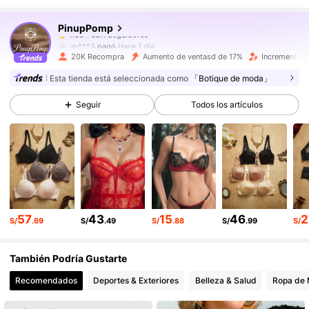
PinupPomp
82K Seguidores
4.88
m***3
pagó
Hace 1 día
20K Recompra
Aumento de ventasd de 17%
Incremento d
82K Seguidores
4.88
Esta tienda está seleccionada como
「Botique de moda」
82K Seguidores
4.88
Seguir
Todos los artículos
82K Seguidores
4.88
82K Seguidores
4.88
82K Seguidores
4.88
57
43
15
46
2
S/
.69
S/
.49
S/
.88
S/
.99
S/
82K Seguidores
4.88
También Podría Gustarte
82K Seguidores
4.88
Recomendados
Deportes & Exteriores
Belleza & Salud
Ropa de 