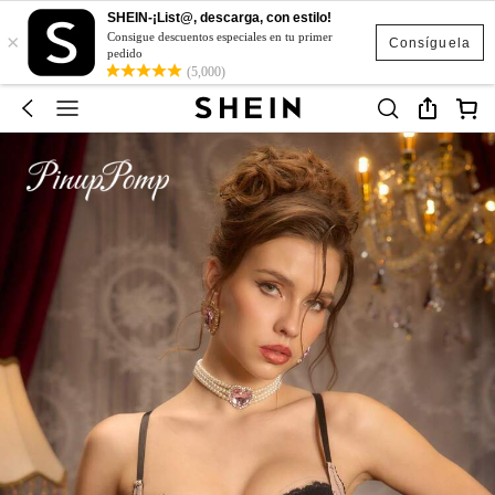
SHEIN-¡List@, descarga, con estilo!
×
Consigue descuentos especiales en tu primer
Consíguela
pedido
(5,000)