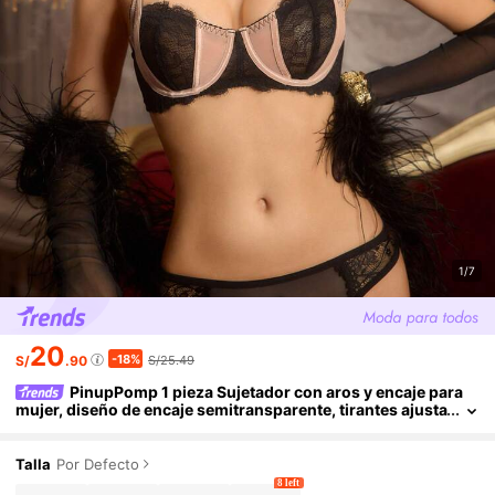
1/7
20
-18%
S/
.90
S/25.49
PinupPomp 1 pieza Sujetador con aros y encaje para
mujer, diseño de encaje semitransparente, tirantes ajusta
bles, sujetador diario sexy y cómodo de color contrastan
te
Talla
Por Defecto
8 left