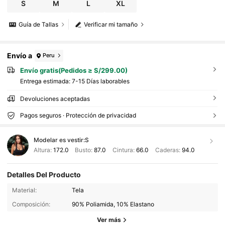
S
M
L
XL
Guía de Tallas
Verificar mi tamaño
Envío a
Peru
Envío gratis(Pedidos ≥ S/299.00)
Entrega estimada:
7-15 Días laborables
Devoluciones aceptadas
Pagos seguros · Protección de privacidad
Modelar es vestir:
S
Altura:
172.0
Busto:
87.0
Cintura:
66.0
Caderas:
94.0
82K Seguidores
4.88
Detalles Del Producto
Material:
Tela
82K Seguidores
4.88
Composición:
90% Poliamida, 10% Elastano
Ver más
82K Seguidores
4.88