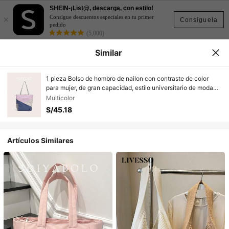
SHEIN-¡List@, descarga, con estilo!
×
Consigue descuentos especiales en tu primer
Consíguela
pedido
(5,000)
Similar
1 pieza Bolso de hombro de nailon con contraste de color
para mujer, de gran capacidad, estilo universitario de moda
patchwork, adecuado para compras, actividades al aire libre,
Multicolor
estudiantes universitarios
S/45.18
Artículos Similares