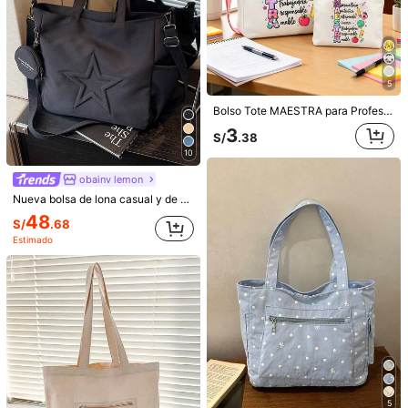
5
Bolso Tote MAESTRA para Profesora con Estuche de Maquillaje, Bolso de Profesora de Gran Capacidad con Correa de Hombro Ajustable, Bolso de Hombro para Mujer Estampado con Crayones, Lápices, Regla y Texto "Maestra", Diseño Vibrante con Tema de Profesora, Bolso Portátil para Almacenar Maquillaje, Bolso de Viaje de Maquillaje para Mujer, Monedero, Accesorio Universitario, Diseño Vibrante, Estructura Resistente con Gran Capacidad Espaciosa, Adecuado para Escuela, Universidad, Desarrollo Profesional, Regalo Ideal para Mentores y Amigos, Regalo Creativo para Profesora, Regalo de Graduación, Accesorio Esencial para Actividades al Aire Libre de Fashionista
3
S/
.38
10
obainv lemon
Nueva bolsa de lona casual y de moda con patrón de estrella y múltiples bolsillos, incluida una monedero
48
4
S/
.68
Estimado
Sel·Erth
Bolso de hombro grande de nailon de unicolor, acolchado a cuadros, impermeable y con múltiples bolsillos con cremallera, adecuado para el uso diario, compras y viajes de las mujeres, bolso multifuncional para otoño/invierno
17
41
S/
.18
SDIYABOLO BAG
Bolso de mano para mujer, bolso ligero y esponjoso, adecuado para viajes, trabajo, playa, gimnasio, compras
-4%
Últimos 2 días
#2 Más vendidos
en Blanco Bolsos De Mano Para Mujer
76
S/
.40
Estimado
5