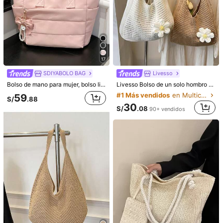
17
SDIYABOLO BAG
Livesso
Bolso de mano para mujer, bolso ligero y esponjoso, adecuado para viajes, trabajo, playa, gimnasio, compras
Livesso Bolso de un solo hombro tejido a ganchillo, bolso de playa bohemio para mujeres, bolso de hombro casual para vacaciones y estudiantes
#1 Más vendidos
en Multicolor Bolsos De Mano Para Mujer
59
S/
.88
30
S/
.08
90+ vendidos
1/6
45
S/
.18
1 pieza Bolso de hombro de nailon con contraste de c
olor para mujer, de gran capacidad, estilo universitario d
e moda patchwork, adecuado para compras, actividades
al aire libre, estudiantes universitarios
Envío a
Peru
Envío gratis(Pedidos ≥ S/299.00)
Entrega estimada:
7-15 Días laborables