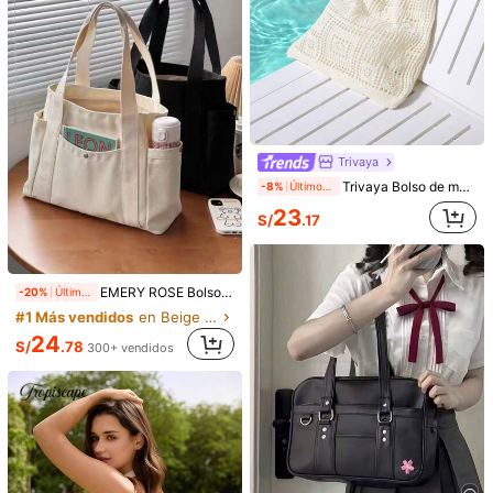
Bolso de compras con ribete de contraste, bolsa casual con múltiples bolsillos para estudiantes universitarios y de secundaria, ideal para exteriores, viajes y vuelta al cole, bolso de tela para estudiantes con múltiples compartimentos, perfecto para la playa, la escuela, el trabajo y el uso diario
-20%
Últimos 2 días
44
S/
.62
15
Nicekee
Nueva moda clásica estilo universitario Bolso de hombro casual de gran capacidad con múltiples bolsillos y doble asa, especialmente cálido. Adecuado para el campus, la oficina, el uso diario, citas, compras, salidas, regalos y otras ocasiones. Artículo esencial para mujeres universitarias.
-21%
Últimos 2 días
46
S/
.36
Estimado
Trivaya
Trivaya Bolso de mano de diseño hueco de ganchillo minimalista, de gran capacidad y portátil, adecuado para adolescentes, mujeres, estudiantes universitarios, damas de oficina, ideal para vacaciones, escuela, viajes y actividades al aire libre. Combina perfectamente con accesorios de playa, es uno de los bolsos de playa talla grande populares para damas y es un elemento esencial para la playa. Este bolso es muy adecuado para el verano, las vacaciones y el uso en la playa, es el último bolso de vacaciones.
-8%
Últimos 2 días
23
S/
.17
EMERY ROSE Bolso de lona tipo tote de gran capacidad de la marca X Milania para mujeres, reutilizable, adecuado para uso diario y viajes, bolso de estudiante, diseño de múltiples compartimentos, ideal para la playa
-20%
Últimos 2 días
#1 Más vendidos
en Beige Bolsos De Mano Para Mujer
24
S/
.78
300+ vendidos
DareSee
DareSee Bolso de mano estilo coreano nuevo, bolso de hombro retro, bolso tote de gran capacidad para ir al trabajo, sin colgante incluido, el colgante es solo para estilizar, vintage para volver a la escuela
56
S/
.88