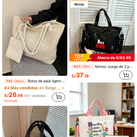
25
S/
.26
Bolso Tote Nuevo Otoño/Invierno, Bolso de Hombro y Bandolera de Lona con Bloques de Color Casual de Nicho para Mujeres
-3%
Últimos 2 días
48
S/
.09
Ahorro de S/63.90
Miniso Juego de 2 piezas de bolso de tela grande de capacidad multiusos con estampado de la caseta roja de Snoopy, incluye monedero desmontable, ideal para trabajo, viajes, compras y uso diario
-63%
Últimos 2 días
37
S/
.18
Bolso de paja ligero y casual minimalista con monedero para adolescentes, mujeres y estudiantes universitarias, para playa de verano
-12%
Últimos 2 días
#2 Más vendidos
en Beige Bolsos De Mano Para Mujer
26
8
S/
.96
50+ vendidos
Estimado
MX CHIC
6
Bolso de gran capacidad para mujer hecho de tela con lunares, ligero y espacioso, adecuado para la escuela, el campus, la biblioteca, las compras, los viajes, las actividades al aire libre, los picnics y otras ocasiones. Se puede usar como bolso de mano, bolso de hombro, bolso tote y es un suministro esencial del campus y la universidad para los estudiantes. Este bolso de gran capacidad de moda es una opción ideal para las mujeres en otoño e invierno y combina perfectamente con las carteras de moda para mujeres en otoño e invierno.
-3%
Últimos 2 días
MX CHIC
49
S/
.84
1 pieza Bolso de hombro de gran capacidad con bloques de color para mujer, nuevo para otoño/invierno, bolso de viaje de moda, adecuado para oficina, escuela, uso casual
-15%
Últimos 2 días
53
S/
.60
Estimado