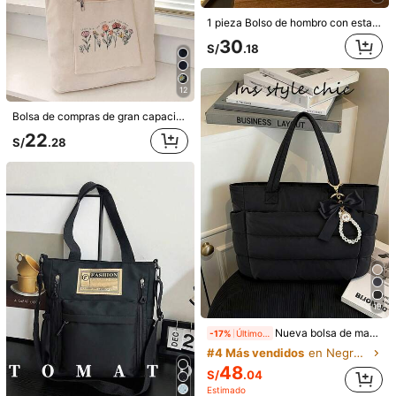
1 pieza Bolso de hombro con estampado de lazo en bloques de color, diseño minimalista y ligero, con múltiples bolsillos
30
S/
.18
12
Bolsa de compras de gran capacidad con estampado de letras para verano, bolsa tote casual estampada, mochila de moda reutilizable, bolso multifuncional, bolsa de compras de lona, bolsa tote de mujer con estampado de letras, bolso de hombro de lona, bolsa de compras de gran capacidad, bolsa de lona con patrón de moda minimalista, bolsa de compras portátil
22
S/
.28
ROMWE Kawaii Tipo de flor: Lazo de hilo de bordado 84225, Bolsa de viaje con múltiples bolsillos anti-salpicaduras, -Relleno de hombro con correa diagonal, Fitness portátil, Grande
#2 Más vendidos
en Arco Bolsos De Mano Para Mujer
57
S/
.58
16
Este nuevo bolso tote de moda clásico con bloques de color y rayas de payaso, gran capacidad, ligero y fácil de transportar, decorado con patrones de letras en ambos lados. Bolso tote de hombro adecuado para viajes, compras y también un bolso tote imprescindible para la escuela y la universidad.
-17%
Últimos 2 días
34
S/
.26
Estimado
19
Nueva bolsa de mano negra multifuncional de moda, con alto valor estético y diseño versátil, con unicolor, decoración de lazo exterior, acento de patrón acolchado, asa de hombro, doble asa, bolso de hombro de moda para mujer, bolso para ir al trabajo, adecuado para compras y ocasiones sociales
-17%
Últimos 2 días
#4 Más vendidos
en Negro Bolsos De Mano Para Mujer
48
S/
.04
Estimado