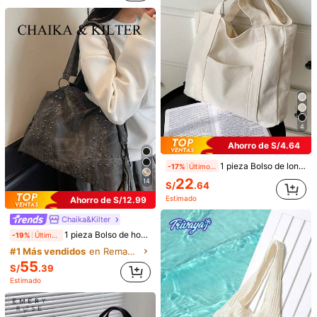
4
TUU
Bolso Tote de Gran Capacidad 2024 Nuevo para Aula y Desplazamiento, Diseño Único Bolso de Hombro y Axila de Mano
-17%
Últimos 2 días
58
S/
.08
27
Estimado
Ahorro de S/8.22
39
S/
.26
Estimado
4
SENSA CHIC
Ahorro de S/4.64
1 pieza Bolso de lona de unicolor para hombro de mujer, estilo primavera y verano, gran capacidad, bolso casual y de mano para la escuela o el trabajo, bolso escolar, gran capacidad, portátil, para adolescentes, mujeres estudiantes universitarias, trabajadoras de cuello blanco, bolso de escuela grande con múltiples compartimentos, perfecto para la playa, la escuela, el trabajo y el uso diario, bolso escolar y mochila literaria para mujeres o estudiantes, perfecto para libros, compras, vuelta al colegio y talla grande
-17%
Últimos 2 días
22
14
S/
.64
Estimado
Ahorro de S/12.99
Chaika&Kilter
1 pieza Bolso de hombro de unicolor de tela de PU, bolso de mano vintage casual de gran capacidad para mujeres, bolso de libros para estudiantes universitarios, decoración de remaches de costura, diseño de doble asa, cierre con cremallera, adecuado para compras diarias
-19%
Últimos 2 días
#1 Más vendidos
en Remache Bolsos De Mano Para Mujer
55
S/
.39
Estimado
obainv lemon