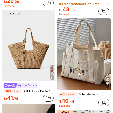
26
S/
.96
#1 Más vendidos
en Arco Bolsos De Mano Para Mujer
Estimado
48
S/
.35
Livesso
1 pieza Bolsa de lona amarilla con estampado de Snoopy, diseño de gran capacidad, adecuada para viajes, compras y uso diario, regalo ideal para cumpleaños, Día de San Valentín, regreso a la escuela y graduación
Estimado
Livesso Bolso de mano grande de capacidad, estilo casual de negocios, ligero, de nailon con doble asa de hombro, bolso de moda para oficina y trabajo de mujeres con detalle de puntada, adecuado para adolescentes, mujeres, estudiantes universitarias, maestras, perfecto para volver a la escuela, primer día de clases, bolsos de mano para mujeres, artículos esenciales para la universidad, regalo para maestros
17
S/
.78
#3 Más vendidos
en Regalo Del Maestro Bolsas
48
S/
.98
10
SheCarry
7
SHECARRY Bolso de tela tipo cesto grande de estilo bohemio para mujer
-20%
Últimos 2 días
Bolso de mano con patrón de gato de dibujos animados lindo, bolsa de compras reutilizable estampada para mujer, bolso de hombro de gran capacidad con múltiples bolsillos, bolsa de maquillaje, bolsa de compras, bolsa de cosméticos, plegable y ligero, bolso tote multifuncional, bolso de mano casual de gran capacidad, adecuado para el trabajo, la escuela, el transporte, los viajes y las compras, opción perfecta para la vuelta a la escuela, el Día de la Madre, el Día del Maestro, la graduación, el aniversario, la vuelta a la escuela, la Pascua, la Navidad
-4%
Últimos 2 días
41
S/
.74
10
S/
.44
1 pieza Bolso de hombro grande de estilo casual y versátil con cremallera de nailon marrón, remaches y estampado de leopardo, adecuado para uso diario de mujeres, nuevo bolso con estampado de tigre para mujer para otoño e invierno
-20%
Últimos 2 días
5
Estimado
#3 Más vendidos
en Casual Bolsos De Mano Para Mujer
MX CHIC