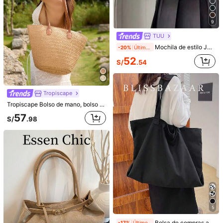
Set de 2 bolsos de tela multibolsillos de unicolor de moda
Solo quedan 5
9
50
S/
.28
TUU
Mochila de estilo JK japonés de PU, bolso de hombro y bandolera de gran capacidad, bolso para ir al trabajo
-20%
Últimos 2 días
52
S/
.54
Tropiscape
Tropiscape Bolso de mano, bolso de paja tejido de gran capacidad con correa de hombro casual, bolso de compras, bolso de mamá, regalo ideal para mujeres, bolso de playa esencial para mujeres para vacaciones y días festivos, bolso escolar, portátil, de gran capacidad, para adolescentes, mujeres estudiantes universitarias, universidad, escuela secundaria, actividades al aire libre, viajes, salidas, vacaciones, playa, estadio, deportes, vibraciones de vacaciones, vacaciones, relajación, playa, otoño, invierno, regalos, estilo cottage, atuendo de verano
57
S/
.98
5
1 pieza Bolso de hombro de mujer de unicolor con decoración de cremallera, bolso tote de gran capacidad con apertura de cremallera y compartimentos
73
S/
.78
Mostrar artículos similares con stock
Ver todo
6
MX CHIC
1 pieza Bolso de hombro de gran capacidad con bloques de color para mujer, nuevo para otoño/invierno, bolso de viaje de moda, adecuado para oficina, escuela, uso casual
-14%
Últimos 2 días
5
55
S/
.26
Bolsa de compras amplio sin cierre doble asa casual
-17%
Últimos 2 días