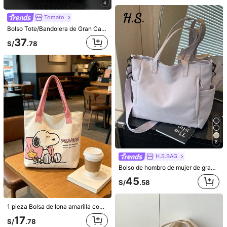
4
Tomato
Bolso Tote/Bandolera de Gran Capacidad con Estampado de Letras de Moda Casual, Adecuado para Universidad/Aula/Desplazamiento/Trabajo/Oficina/Festival/Vacaciones/Día Festivo/Fiesta/Viaje y Otras Ocasiones, Adecuado para Niñas, Estudiantes Universitarias, Mujeres Jóvenes, Perfecto para Llevar Libros, Compras, Suministros Escolares, Etc., Bolso Tote de Gran Capacidad, Diseño Multibolsillo, Adecuado para Playa, Escuela, Trabajo y Uso Diario.
37
S/
.78
19
Este bolso de mano de material de poliéster negro puro de moda está diseñado para mujeres, con un interior espacioso. El diseño del hombro presenta una cremallera suave, asas superiores dobles y un colgante externo en forma de corazón negro. El compartimento interior a rayas puede contener artículos esenciales diarios como lápiz labial, llaves y botellas de agua.
-20%
Últimos 2 días
55
S/
.66
6
MX CHIC
1 pieza Bolso de lona azul de alta calidad, bolso grande de capacidad para ir al trabajo/de compras, bolso de hombro versátil y minimalista para mujeres
-18%
Últimos 2 días
45
S/
.58
Estimado
8
H.S.BAG
Bolso de hombro de mujer de gran capacidad y estilo minimalista con múltiples bolsillos, casual y versátil con correa desmontable, bolso de mano plegable y ligero con cierre de cremallera, adecuado para ir al trabajo, de compras, a la escuela o la universidad
45
S/
.58
1 pieza Bolsa de lona amarilla con estampado de Snoopy, diseño de gran capacidad, adecuada para viajes, compras y uso diario, regalo ideal para cumpleaños, Día de San Valentín, regreso a la escuela y graduación
17
S/
.78