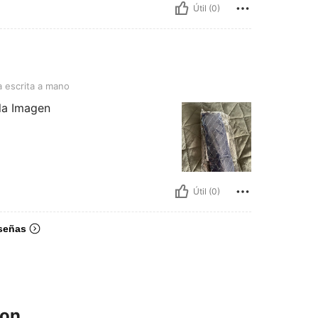
Útil (0)
 a mano
a escrita a mano
 la Imagen
Útil (0)
señas
ron