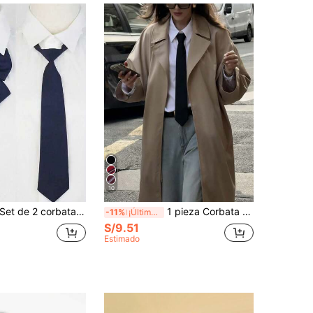
10
et de 2 corbatas de unicolor hechas a mano con cuello desmontable, versátil y de moda para mujeres, para vestidos, para decoración navideña
1 pieza Corbata clásica a rayas de uniforme escolar para mujer, a cuadros británicos, accesorio para fiesta de cosplay
-11%
¡Últimos 3 días
S/9.51
Estimado