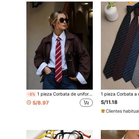
1 pieza Corbata de uniforme JK clásica a rayas para mujer, adecuada para estudiantes y adolescentes, patrón de cuadros británicos, accesorio de corbata para fiesta de cosplay
-3%
S/11.18
S/8.97
Clientes habitua