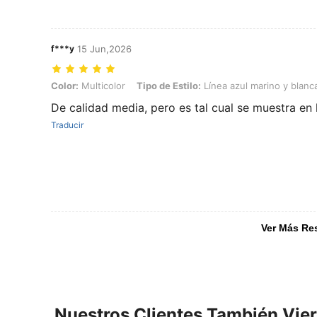
f***y
15 Jun,2026
Color: Multicolor, Tipo de Estilo: Línea azul marino y blanca escrita
Color:
Multicolor
Tipo de Estilo:
Línea azul marino y blanc
De calidad media, pero es tal cual se muestra en
Traducir
Ver Más Re
Nuestros Clientes También Vie