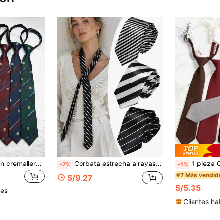
1 pieza Corbata con cremallera y rayas, adecuada para estilo escolar, foto de graduación, casual y ropa de calle para vestir, para decoración navideña, festivales y viajes
Corbata estrecha a rayas negras y blancas, bufanda chal minimalista versátil, cinturón suave personalizado, corbata negra y blanca
1 pieza Corbata ajustable clásica de u
-7%
-1%
#7 Más vendid
S/9.27
S/5.35
les
Clientes ha