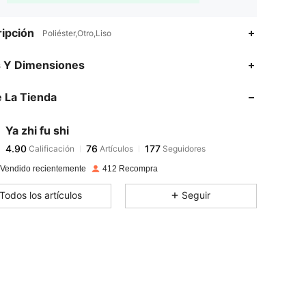
ipción
Poliéster,Otro,Liso
4.90
76
177
s Y Dimensiones
4.90
76
177
 La Tienda
4.90
76
177
4.90
76
177
Ya zhi fu shi
4.90
76
177
Calificación
Artículos
Seguidores
s***4
seguido
Hace 1 día
4.90
76
177
 Vendido recientemente
412 Recompra
4.90
76
177
Todos los artículos
Seguir
4.90
76
177
4.90
76
177
4.90
76
177