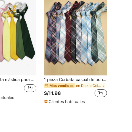
1 pieza Corbata elástica para mujer, adecuada para estilo casual, de calle, universitario, uso diario para vestir, para decoración navideña
1 pieza Corbata casual de punto de poliéster a cuadros, adecuada para todas las estaciones para vestir, decoración navideña, viajes y festivales
en Dickie Collar de mujer
#1 Más vendidos
S/11.98
bituales
Clientes habituales