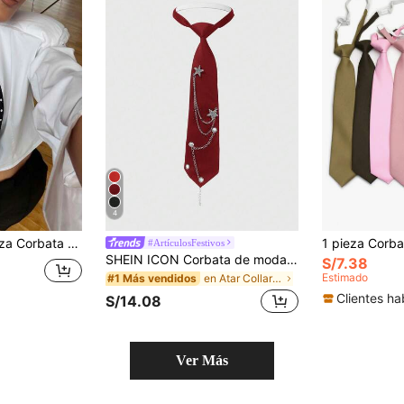
4
ntes y adolescentes, con patrón escocés británico, accesorio de corbata para fiestas de disfraces, adecuada para vestidos de mujer y decoraciones navideñas
#ArtículosFestivos
SHEIN ICON Corbata de moda con decoración de cadena de estrella de cinco puntas
S/7.38
Estimado
en Atar Collar y accesorios de mujer
#1 Más vendidos
Clientes ha
S/14.08
Ver Más