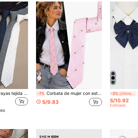
1 pieza Corbata a rayas tejida a mano, adecuada para estilo casual de calle y uso diario, estilo británico para vestir para decoración navideña
Corbata de mujer con estampado de rayas, accesorio corbata
S
-7%
-3%
¡Últimos 3 días
S/10.92
S/9.83
Estimado
les