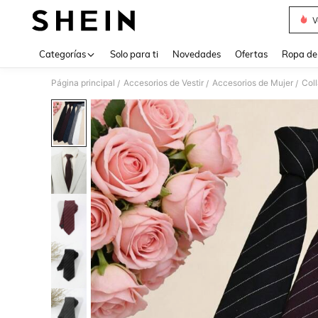
V
Use up 
Categorías
Solo para ti
Novedades
Ofertas
Ropa de
Página principal
Accesorios de Vestir
Accesorios de Mujer
Coll
/
/
/