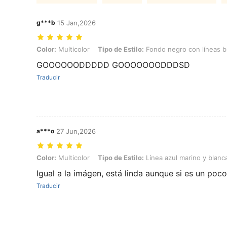
g***b
15 Jan,2026
Color: Multicolor, Tipo de Estilo: Fondo negro con líneas blancas
Color:
Multicolor
Tipo de Estilo:
Fondo negro con líneas b
GOOOOOODDDDD GOOOOOOODDDSD
Traducir
a***o
27 Jun,2026
Color: Multicolor, Tipo de Estilo: Línea azul marino y blanca escrita
Color:
Multicolor
Tipo de Estilo:
Línea azul marino y blanc
Igual a la imágen, está linda aunque si es un poco
Traducir