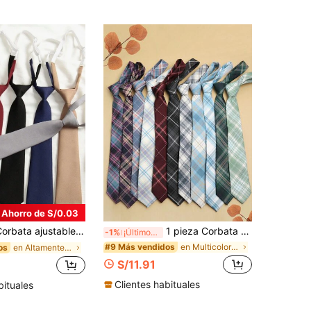
Ahorro de S/0.03
niforme escolar para mujer, accesorio para festival, fiesta o presentación
1 pieza Corbata casual de mujer con estampado a cuadros y rayas, adecuada para citas, escuela, salidas y sesiones de fotos, para todas las estaciones y decoración navideña
-1%
¡Últimos 3 días
en Multicolor Corbatas de mujer
#9 Más vendidos
en Altamente recomprado Collar y accesorios de muj
os
S/11.91
Clientes habituales
bituales