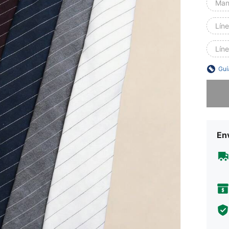
Man
Líne
Líne
Guí
Lo sent
Env