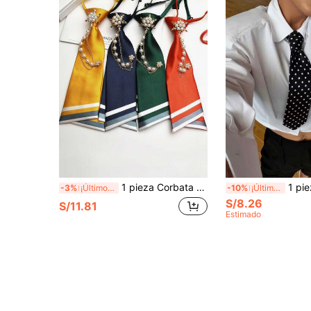
1 pieza Corbata de estilo escolar japonés con rayas preatada para mujer, moño de cuello con flor para toga de graduación de bachillerato para mujer
1 pieza Corbata clásica a rayas de uniforme JK, adecuada para estudia
-3%
¡Últimos 3 días
-10%
¡Últimos 3 días
S/8.26
S/11.81
Estimado