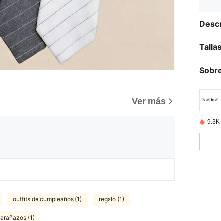
Descr
Talla
Sobre
Ver más
9.3K
outfits de cumpleaños (1)
regalo (1)
arañazos (1)