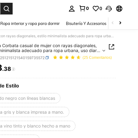
0
0
a. Press Enter to select.
Ropa interior y ropa para dormir
Bisutería Y Accesorios
Zapatos
H
1 pieza Corbata casual de mujer con rayas diagonales, estilo minimalista adecuado para ropa urbana, uso diario y negocios, estilo británico, festival, viaje
a Corbata casual de mujer con rayas diagonales,
 minimalista adecuado para ropa urbana, uso diario
ios, estilo británico, festival, viaje
c251215121540159735572
(25 Comentarios)
3
.38
ICE AND AVAILABILITY
de Estilo
do negro con líneas blancas
a gris y blanca impresa a mano.
a vino tinto y blanco hecho a mano