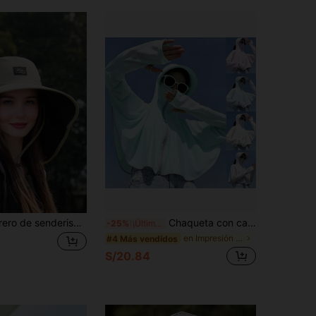
1 pieza Sombrero de senderismo al aire libre estilo japonés, gorra de pesca con ala ancha y protección solar para el cuello en verano para mujeres, adecuada para actividades al aire libre como senderismo, trekking, camping, golf
Chaqueta con capucha de protección solar UPF 50+ para mujer, camisa de manga larga ligera con bolsillo para senderismo y actividades al aire libre, capa abrigo de protección solar para el verano
-25%
¡Últimos 2 días
en Impresión Sombreros De Mujer
#4 Más vendidos
S/20.84