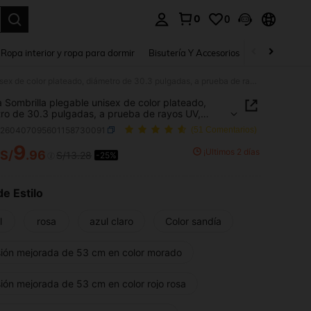
0
0
a. Press Enter to select.
Ropa interior y ropa para dormir
Bisutería Y Accesorios
Zapatos
H
1 pieza Sombrilla plegable unisex de color plateado, diámetro de 30.3 pulgadas, a prueba de rayos UV, resistente al viento y la lluvia. Ideal para golf, pesca, camping, jardinería, playa, kayak
a Sombrilla plegable unisex de color plateado,
ro de 30.3 pulgadas, a prueba de rayos UV,
nte al viento y la lluvia. Ideal para golf, pesca,
c260407095601158730091
(51 Comentarios)
g, jardinería, playa, kayak
9
¡Últimos 2 días
S/
.96
S/13.28
-25%
ICE AND AVAILABILITY
de Estilo
l
rosa
azul claro
Color sandía
sión mejorada de 53 cm en color morado
ión mejorada de 53 cm en color rojo rosa