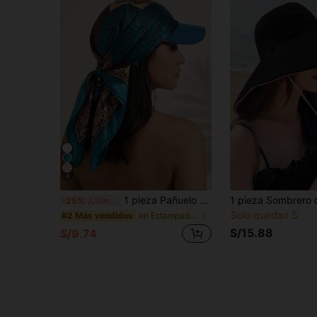
4
1 pieza Pañuelo de cabeza estilo bohemio para mujer con estampado de leopardo/paisley en satén, sombrero de ala triangular de seda, pañuelo de protección solar para el verano, adecuado para vacaciones de verano en la playa, estilo Vacationcore
-25%
¡Últimos 2 días
Solo quedan 5
en Estampado de leopardo Sombreros De Mujer
#2 Más vendidos
S/15.88
S/9.74