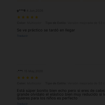
g***6
4 Jun,2026
Color: Multicolor, Tipo de Estilo: Versión mejorada de 53 cm en color
Color:
Multicolor
Tipo de Estilo:
Versión mejorada de 53 cm
Se ve práctico se tardó en llegar
Traducir
.***.
15 May,2026
Color: Multicolor, Tipo de Estilo: Versión mejorada de 53 cm en color
Color:
Multicolor
Tipo de Estilo:
Versión mejorada de 53 cm
Está súper bonito bien echo pero si eres de cabe
grande olvídalo el elástico bien muy reducido si l
quieres para los niños es perfecto
Traducir