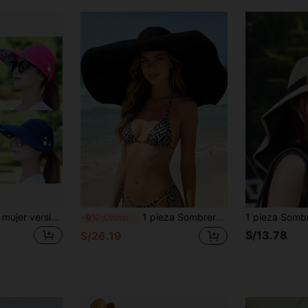
Sombrero boho de mujer versión coreana para viaje al aire libre, sombrero plegable de protección UV contra el sol y la moda con lazo moños
1 pieza Sombrero de sol plegable negro de ala ancha de 20 cm con lazo, sombrero de visera de ala enrollada elegante y de moda, adecuado para vacaciones y viajes
-9%
¡Últimos 3 días
S/13.78
S/26.19