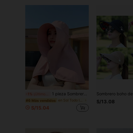
1 pieza Sombrero de ala ancha para mujer con pañuelo para el cuello, protección solar completa
-1%
¡Últimos 2 días
en Sol Todo Incluido Sombrero de visera para muje
#6 Más vendidos
S/13.08
S/15.04