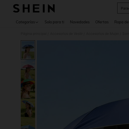
Para
Use up 
Categorías
Solo para ti
Novedades
Ofertas
Ropa de
Página principal
Accesorios de Vestir
Accesorios de Mujer
Som
/
/
/