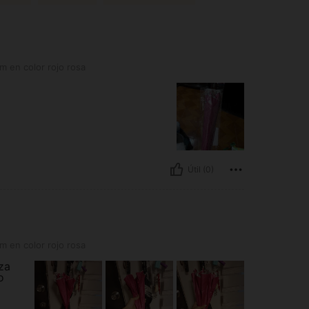
 rojo rosa
 en color rojo rosa
Útil (0)
 rojo rosa
 en color rojo rosa
za
o