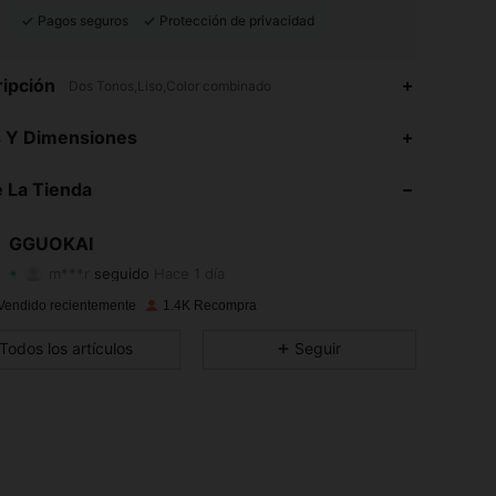
Pagos seguros
Protección de privacidad
ipción
Dos Tonos,Liso,Color combinado
4.86
18
408
s Y Dimensiones
4.86
18
408
 La Tienda
4.86
18
408
GGUOKAI
m***r
seguido
Hace 1 día
4.86
18
408
Calificación
Artículos
Seguidores
Vendido recientemente
1.4K Recompra
4.86
18
408
Todos los artículos
Seguir
4.86
18
408
4.86
18
408
4.86
18
408