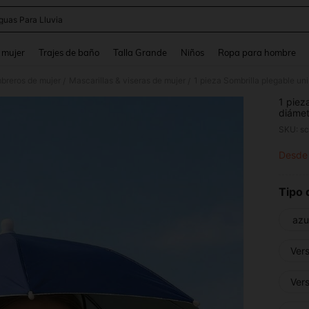
guas Para Lluvia
and down arrow keys to navigate search Búsqueda reciente and Busca y Encuentr
 mujer
Trajes de baño
Talla Grande
Niños
Ropa para hombre
breros de mujer
Mascarillas & viseras de mujer
/
/
1 piez
diámet
resiste
SKU: s
campin
Desde
PR
Tipo 
azu
Ver
Vers