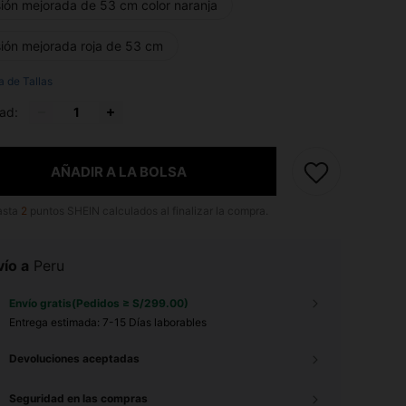
sión mejorada de 53 cm color naranja
sión mejorada roja de 53 cm
a de Tallas
ad:
AÑADIR A LA BOLSA
asta
2
puntos SHEIN calculados al finalizar la compra.
ío a
Peru
Envío gratis(Pedidos ≥ S/299.00)
Entrega estimada:
7-15 Días laborables
Devoluciones aceptadas
Seguridad en las compras