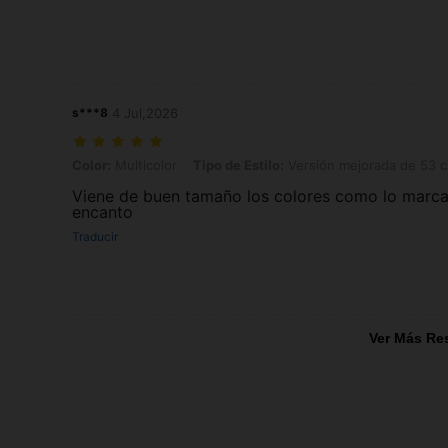
s***8
4 Jul,2026
Color: Multicolor, Tipo de Estilo: Versión mejorada de 53 cm en color
Color:
Multicolor
Tipo de Estilo:
Versión mejorada de 53 cm
Viene de buen tamaño los colores como lo marca 
encanto
Traducir
Ver Más Re