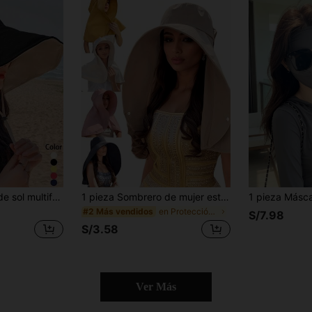
1 pieza Sombrero de sol multifuncional y de moda, sombrero de cubo de ala ancha
1 pieza Sombrero de mujer estilo chal transpirable con protección solar, a prueba de rayos UV y viento, sombrero de playa, protección solar, diseño curvo multicolor, hebilla redonda grande, sombrero de verano casual de moda para calle y playa a prueba de rayos UV, adecuado para salidas diarias, actividades al aire libre, deportes, vacaciones y viajes. Sombrero de mujer, sombrero de playa de mujer, sombrero de sol de mujer
en Protección para el cuello y la cabeza
#2 Más vendidos
S/7.98
S/3.58
Ver Más