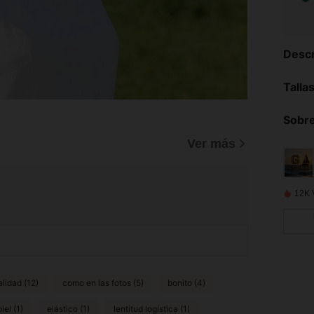
Descr
Talla
Sobre
Ver más
12K 
lidad (12)
como en las fotos (5)
bonito (4)
iel (1)
elástico (1)
lentitud logística (1)