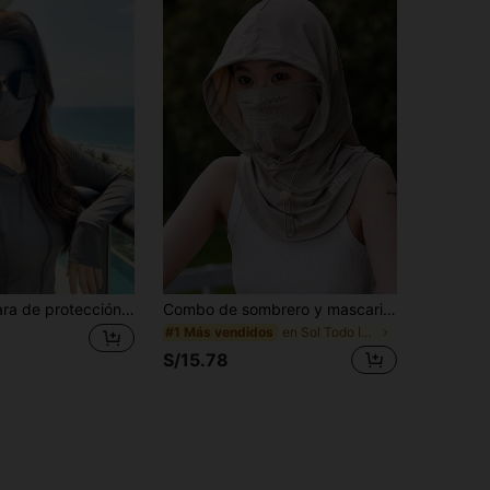
1 pieza Máscara de protección solar de seda de hielo de verano para mujer, transpirable y cómoda, adecuada para conducir, vacaciones, ir al trabajo, viajar, actividades al aire libre y playa. Esencial de protección solar en verano
Combo de sombrero y mascarilla de protección solar UPF50+ ligero y transpirable para mujeres, sombrero de playa unisex, cubierta facial, mascarilla, gorra para conducir, ciclismo
en Sol Todo Incluido Sombrero de visera para muje
#1 Más vendidos
S/15.78