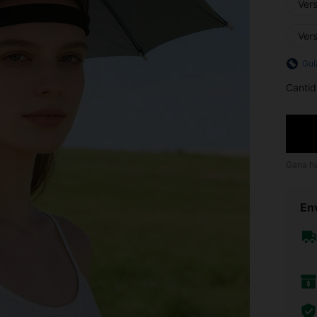
Ver
Ver
Guí
Cantid
Gana h
Env