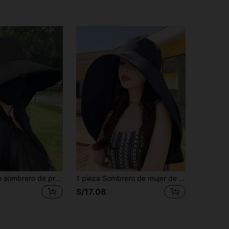
1 pieza Nuevo sombrero de protección solar para el cuello, estilo de protección solar para mujeres, protección solar facial, protección UV, ala ancha adecuado para uso en verano; sombrero casual de poliéster de unicolor, adecuado para actividades al aire libre y escenas de reuniones al aire libre en primavera y otoño
1 pieza Sombrero de mujer de ala ancha curva y hebilla redonda, multicolor, de estilo casual para la calle y la playa, con protección solar, adecuado para viajes diarios, deportes y vacaciones de verano
S/17.08