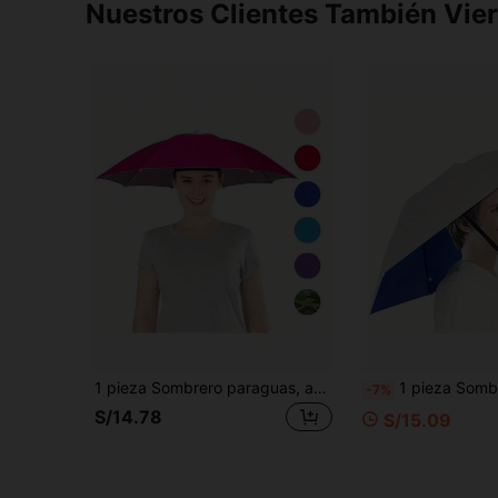
Nuestros Clientes También Vie
1 pieza Sombrero paraguas, adecuado para acampar y pescar, sombrero paraguas con diadema elástica, protección UV
1 pieza Sombrero paraguas unisex de capa única de moda de verano, protección UV, a prueba de viento y lluvia, diámetro de 30,3 pulgadas, plegable y ajustable, adecuado para 
-7%
S/14.78
S/15.09