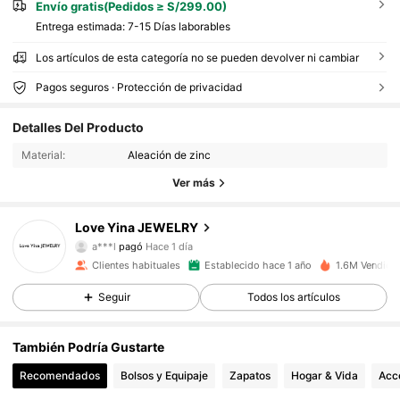
Envío gratis(Pedidos ≥ S/299.00)
Entrega estimada:
7-15 Días laborables
Los artículos de esta categoría no se pueden devolver ni cambiar
Pagos seguros · Protección de privacidad
120K Seguidores
4.92
Detalles Del Producto
120K Seguidores
4.92
Material:
Aleación de zinc
Ver más
120K Seguidores
4.92
Love Yina JEWELRY
120K Seguidores
4.92
a***l
pagó
Hace 1 día
Clientes habituales
Establecido hace 1 año
1.6M Vendido
120K Seguidores
4.92
Seguir
Todos los artículos
120K Seguidores
4.92
También Podría Gustarte
120K Seguidores
4.92
Recomendados
Bolsos y Equipaje
Zapatos
Hogar & Vida
Acce