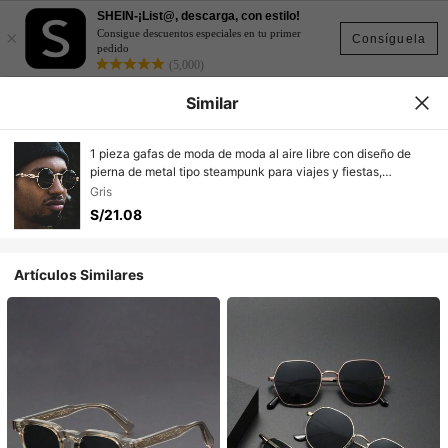
SHEIN-¡List@, descarga, con estilo!
×
Consigue descuentos especiales en tu primer
Consíguela
pedido
(5,000)
Similar
1 pieza gafas de moda de moda al aire libre con diseño de
pierna de metal tipo steampunk para viajes y fiestas,
accesorios de gafas de moda de vacaciones de verano en la
Gris
playa, al aire de viaje
S/21.08
Artículos Similares