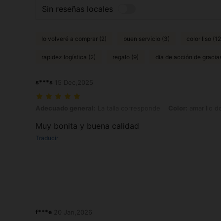
Sin reseñas locales
lo volveré a comprar (2)
buen servicio (3)
color liso (12
rapidez logística (2)
regalo (9)
día de acción de gracias
s***s
15 Dec,2025
Adecuado general: La talla corresponde, Color: amarillo dorado, Tall
Adecuado general:
La talla corresponde
Color:
amarillo d
Muy bonita y buena calidad
Traducir
f***e
20 Jan,2026