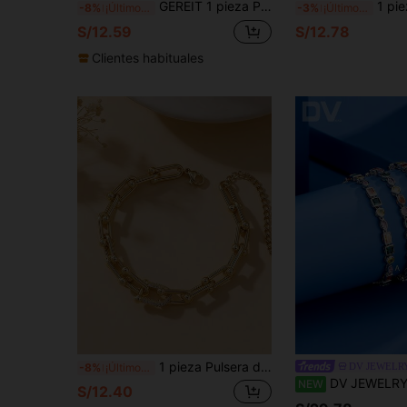
GEREIT 1 pieza Pulsera de acero inoxidable de 18 K con cuentas y piedras de circonia, elegante para uso diario para mujer
1 pieza Brazalete de estrella de pentágono de diaman
-8%
¡Últimos 2 días
-3%
¡Últimos 2 días
S/12.59
S/12.78
Clientes habituales
1 pieza Pulsera de acero inoxidable chapada en oro de 18K con diseño de broche en forma de herradura y circonita cúbica, diseño de lujo minimalista, adecuado para uso diario, fiesta, regalo para novia, mejor amiga, accesorio de moda
DV JEWELR
-8%
¡Últimos 2 días
DV JEWELRY 1 pieza Pulsera de mujer de lujo con piedras de circonita cúbica en forma de corazón, redonda y cuadrada, bla
NEW
S/12.40