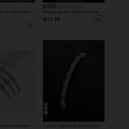
#ArtículosFestivos
1 pieza Pulsera de acero inoxidable con moneda vintage y cristal, pulsera de lujo y delicada con rhinestones para mujeres
Pulsera gruesa hecha a mano de cuentas tricolor vintage, joyería de acero inoxidable con estilo "Ins" apta para uso diario para mujeres
3
S/12.28
4
 Pieza Pulsera Cadena De Acero Inoxidable Elegante Y Simple, Adecuada Para Uso Diario De Las Mujeres
1 pieza Pulsera de acero inoxidable de diseño cruzado X elegante y lujosa para mujer