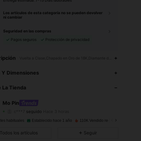
Entrega estimada:
7-15 Días laborables
Los artículos de esta categoría no se pueden devolver
ni cambiar
Seguridad en las compras
Pagos seguros
Protección de privacidad
ipción
Vuelta a Clase,Chapado en Oro de 18K,Diamante de imitación
4.94
236
126K
s Y Dimensiones
4.94
236
126K
 La Tienda
4.94
236
126K
Mo Pin
c***7
seguido
Hace 3 horas
4.94
236
126K
Calificación
Artículos
Seguidores
tes habituales
Establecido hace 1 año
110K Vendido recientemente
4.94
236
126K
Todos los artículos
Seguir
4.94
236
126K