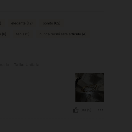
)
elegante (12)
bonito (62)
 (6)
tenis (5)
nunca recibí este artículo (4)
a: Unitalla
orado
Talla:
Unitalla
Útil (5)