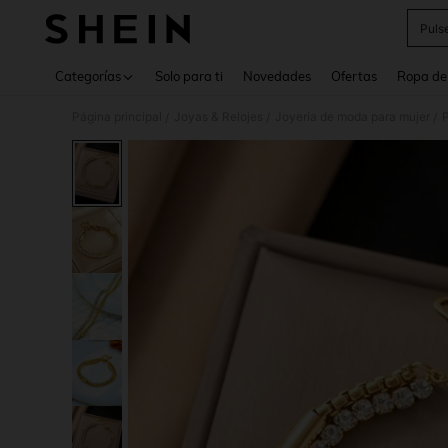
Puls
Use up 
Categorías
Solo para ti
Novedades
Ofertas
Ropa de
Página principal
Joyas & Relojes
Joyería de moda para mujer
P
/
/
/