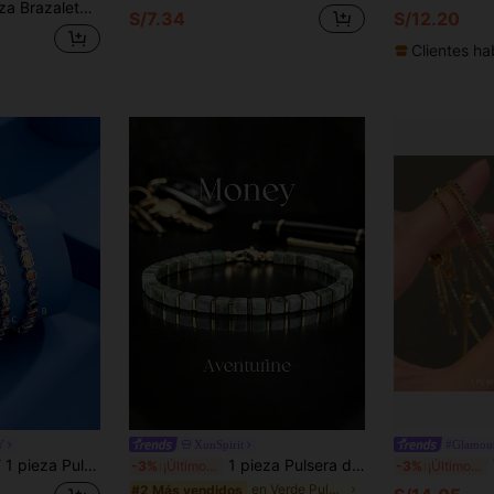
tes de imitación del cielo estrellado, accesorio versátil de lujo dorado, regalo del Día de la Madre para mujeres
S/7.34
S/12.20
Clientes ha
Y
XunSpirit
#Glamour
nca y de colores, chapada en oro blanco, joyería elegante para citas, bodas, fiestas y regalo de aniversario
1 pieza Pulsera de cuentas cuadradas de jade oriental estilo casual, atrae riqueza, abundancia y prosperidad, joyería de piedra natural hecha a mano amigable con la piel, adecuada para uso diario
V
-3%
¡Últimos 2 días
-3%
¡Últimos 2 días
en Verde Pulseras de cuentas para mujer
#2 Más vendidos