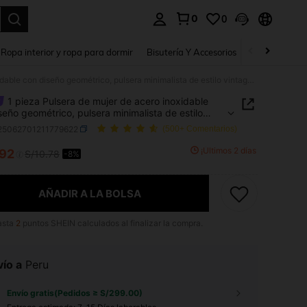
0
0
a. Press Enter to select.
Ropa interior y ropa para dormir
Bisutería Y Accesorios
Zapatos
H
1 pieza Pulsera de mujer de acero inoxidable con diseño geométrico, pulsera minimalista de estilo vintage para uso casual, adecuada para el Día de Acción de Gracias, Navidad, uso diario, fiestas y vacaciones, opción de regalo (Solo empaque para fotografía)
1 pieza Pulsera de mujer de acero inoxidable
seño geométrico, pulsera minimalista de estilo
e para uso casual, adecuada para el Día de
j25062701211779622
(500+ Comentarios)
 de Gracias, Navidad, uso diario, fiestas y
ones, opción de regalo (Solo empaque para
¡Últimos 2 días
.92
S/10.78
-8%
ICE AND AVAILABILITY
fía)
AÑADIR A LA BOLSA
asta
2
puntos SHEIN calculados al finalizar la compra.
ío a
Peru
Envío gratis(Pedidos ≥ S/299.00)