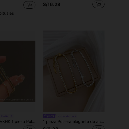
S/16.28
bituales
Festivo
oho studio
KHK 1 pieza Pulsera de acero inoxidable chapada en oro de 18K con circonita cúbica brillante, adecuada para uso diario y bodas de mujeres, regalo
1 pieza Pulsera elegante de acero inoxidable con strass, joyería brillante de moda para mujer, adecuada para reuniones y citas de mujeres