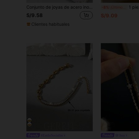
Conjunto de joyas de acero inoxidable con diamantes y pulsera chapada en oro apta para uso diario de mujeres
1 pieza Brazalete vintage envuel
-8%
¡Últimos 2 días
S/9.58
S/9.09
Clientes habituales
#EstiloSocialite
Jmy