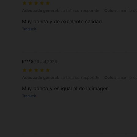
Adecuado general: La talla corresponde, Color: amarillo dorado, Tall
Adecuado general:
La talla corresponde
Color:
amarillo d
Muy bonita y de excelente calidad
Traducir
h***5
26 Jul,2026
Adecuado general: La talla corresponde, Color: amarillo dorado, Tall
Adecuado general:
La talla corresponde
Color:
amarillo d
Muy bonito y es igual al de la imagen
Traducir