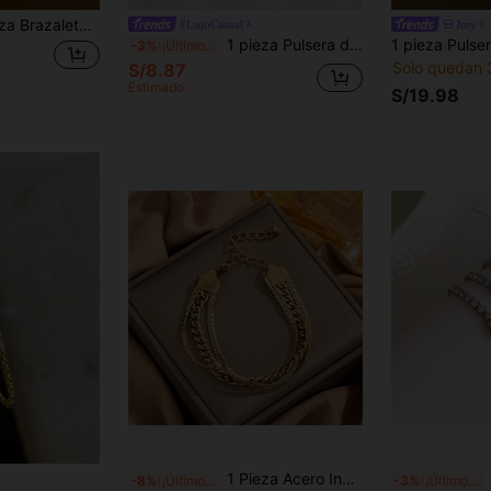
to en circonita retorcida, accesorio personalizado de lujo minimalista
#LujoCasual
Jmy
1 pieza Pulsera de cadena de tenis de acero inoxidable de 4mm para mujeres, pulseras de cristal de circonita de hip hop para hombres, joyería, regalo de cumpleaños
-3%
¡Últimos 2 días
Solo quedan 
S/8.87
Estimado
S/19.98
1 Pieza Acero Inoxidable 18k Chapado En Triple Capas Con Cadena De Mano Cruzada Pulsera, Joyería Fashionable De Estilo Francés Para Mujer, Adecuado Para Fiestas, Citas Y Uso De Oficina
1
-8%
¡Últimos 2 días
-3%
¡Últimos 2 días