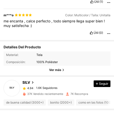
Útil
(1)
m***o
Color: Multicolor / Talla: Unitalla
me
encanta
,
calce
perfecto
,
todo
siempre
llega
super
bien
!
muy
satisfecha
:)
Útil
(0)
Detalles Del Producto
Material:
Tela
1.6K Seguidores
4.94
Composición:
100% Poliéster
1.6K Seguidores
4.94
Ver más
1.6K Seguidores
4.94
1.6K Seguidores
4.94
SILV
Seguir
1.6K Seguidores
4.94
g***i
seguido
Hace 1 día
37K Vendido recientemente
7K Recompra
1.6K Seguidores
4.94
de buena calidad (3000+)
bonito (2000+)
como en las fotos (1000
1.6K Seguidores
4.94
1.6K Seguidores
4.94