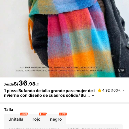
1/19
36
S/
.98
Desde
1 pieza Bufanda de talla grande para mujer de i
4.92
(
100+
)
nvierno con diseño de cuadros sólido/ Bu
fanda de color, envolvente suave y cálida
para accesorios de cuello cálido
Talla
3 left
1 left
6 left
Unitalla
rojo
negro