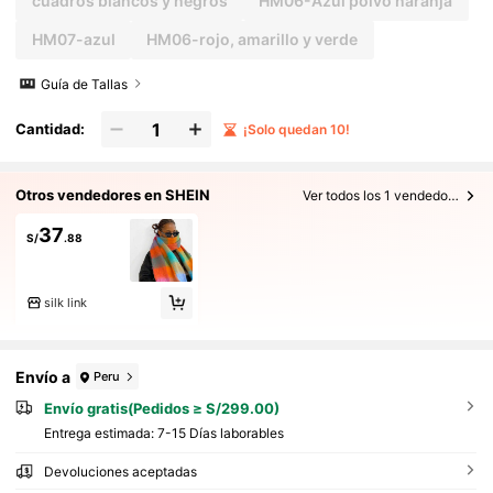
cuadros blancos y negros
HM06-Azul polvo naranja
HM07-azul
HM06-rojo, amarillo y verde
Guía de Tallas
Cantidad:
¡Solo quedan 10!
Otros vendedores en SHEIN
Ver todos los 1 vendedores
37
S/
.88
silk link
Envío a
Peru
Envío gratis(Pedidos ≥ S/299.00)
Entrega estimada:
7-15 Días laborables
Devoluciones aceptadas