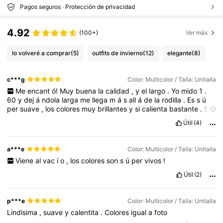
Pagos seguros · Protección de privacidad
4.92
(100+)
Ver más
lo volveré a comprar
(5)
outfits de invierno
(12)
elegante
(8)
c***g
Color: Multicolor / Talla: Unitalla
Me
encant
ó!
Muy
buena
la
calidad
,
y
el
largo
.
Yo
mido
1
.
60
y
dej
á
ndola
larga
me
llega
m
á
s
all
á
de
la
rodilla
.
Es
s
ú
per
suave
,
los
colores
muy
brillantes
y
si
calienta
bastante
.
S
ú
per
recomendada
!
Útil
(4)
a***e
Color: Multicolor / Talla: Unitalla
Viene
al
vac
í
o
,
los
colores
son
s
ú
per
vivos
!
Útil
(2)
p***e
Color: Multicolor / Talla: Unitalla
Lindisima
,
suave
y
calentita
.
Colores
igual
a
foto