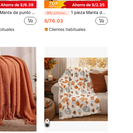
Ahorro de S/6.39
Ahorro de S/2.35
anta de punto decorativa con flecos, manta tejida suave y ligera para sofá, cama y viajes, color caqui y crema, decoración del hogar
1 pieza Manta de cama de punto con patrón de diamante de unicolor, manta de sofá rectangular de estilo nórdico minimalista de acrílico, funda de sofá, manta de ocio para dormitorio, manta de punto tejida
-3%
¡Últimos 3 días
S/76.03
bituales
Clientes habituales