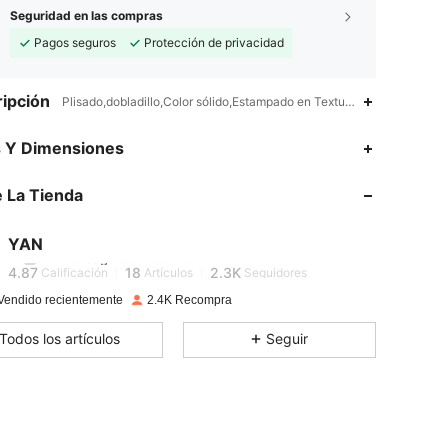
Seguridad en las compras
Pagos seguros
Protección de privacidad
ipción
Plisado,dobladillo,Color sólido,Estampado en Textura,Liso,Franela
4.87
18
2.3K
s Y Dimensiones
4.87
18
2.3K
 La Tienda
4.87
18
2.3K
YAN
4.87
18
2.3K
Calificación
Artículos
Seguidores
Vendido recientemente
2.4K Recompra
4.87
18
2.3K
Todos los artículos
Seguir
4.87
18
2.3K
4.87
18
2.3K