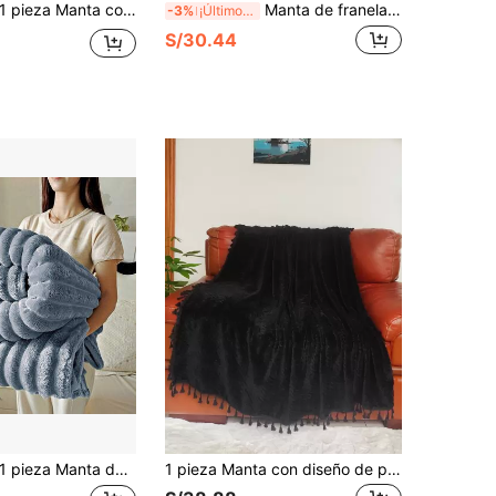
1 pieza Manta con diseño de fleco
Manta de franela con diseño de calabaza, café y hoja de arce en color blanco crema, manta de estilo curativo para otoño e invierno, manta acogedora para decoración de sofá en días festivos
-3%
¡Últimos 3 días
S/30.44
eza Manta de felpa de piel de conejo sintética gruesa y extra grande, de rayas azul-gris, suave y de doble cara, cálida y multiusos - se puede usar como manta para siesta en la oficina, manta para sofá, manta de viaje para el coche, manta para aire acondicionado, adecuada para todas las estaciones y escenarios para toda la familia
1 pieza Manta con diseño de pompón liso