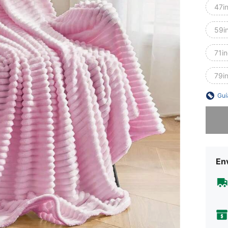
47i
59i
71i
79i
Guí
Lo sent
Env