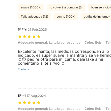
suave (1000+)
lo volveré a comprar (5)
buen servicio 
Talla adecuada (12)
bonito (100+)
outfits de invierno (
S***s
21 Feb,2025
Adecuado general: La talla corresponde, Color: Beis, Talla: 100*150
Adecuado general:
La talla corresponde
Color:
Beis
Tal
Excelente manta, las medidas corresponden a lo
indicado, es super suave la mantita y se ve herm
☺️😚 pedire otra para mi cama, dale lake a mi
comentario si te sirvio ☺️
Traducir
E***i
17 Aug,2024
Adecuado general: La talla corresponde, Color: Beis, Talla: 70*100
Adecuado general:
La talla corresponde
Color:
Beis
Tal