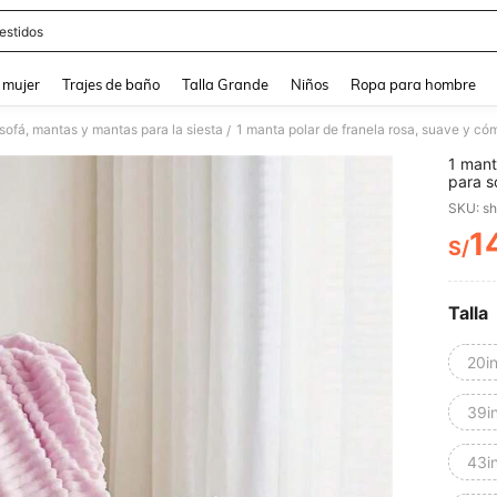
estidos
and down arrow keys to navigate search Búsqueda reciente and Busca y Encuentr
 mujer
Trajes de baño
Talla Grande
Niños
Ropa para hombre
sofá, mantas y mantas para la siesta
1 manta polar de franela rosa, suave y có
/
1 mant
para s
SKU: s
1
S/
PR
Talla
20i
39i
43i