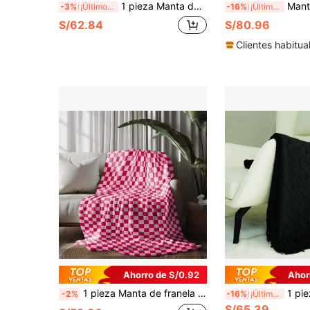
1 pieza Manta de piel de conejo sintética con estampado de leopardo, manta de doble capa de piel de conejo sintética cálida, manta multifuncional para todas las estaciones adecuada para sala de estar, dormitorio, decoración de sofá, excelente regalo
Manta de tiro verde salvia, adecuada pa
-3%
¡Últimos 3 días
-16%
¡Últimos 3 días
S/62.84
S/80.96
Clientes habitua
Ahorro de S/0.92
Ahor
1 pieza Manta de franela a cuadros rojos y blancos - Suave, duradera, lavable a máquina, resistente al desgarro, para usar en todas las estaciones en la cama, el sofá o la decoración del hogar - Estilo moderno, edredón cómodo | Patrón audaz | Artesanía sin costuras
1 pieza Juego de mantas tejidas acrílicas suaves, manta tejida con diseño geométric
-2%
-16%
¡Últimos 3 días
S/65.39