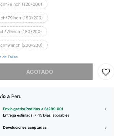
nch*79inch (120*200)
nch*79inch (150*200)
nch*79inch (180*200)
nch*91inch (200*230)
a de Tallas
imos, este producto está agotado.
AGOTADO
ío a
Peru
Envío gratis(Pedidos ≥ S/299.00)
Entrega estimada:
7-15 Días laborables
Devoluciones aceptadas