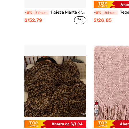
Ahor
1 pieza Manta gruesa de felpa Coral de doble cara con impreso de un lindo y dulce rostro de chica con pestañas rizadas en color rosa - Material de forro polar de franela suave, cálido, acogedor y multiusos para oficina, viajes, camping, hogar y sofá - Adecuado para uso en las cuatro estaciones.
Regalo de Decoración del Día de San Valentín 1 pieza Manta Cómoda Estilo Vintage - Manta de Felpa,
-8%
¡Últimos 3 días
-8%
¡Últimos 3 días
S/52.79
S/26.85
5
Ahorro de S/1.94
Ahor