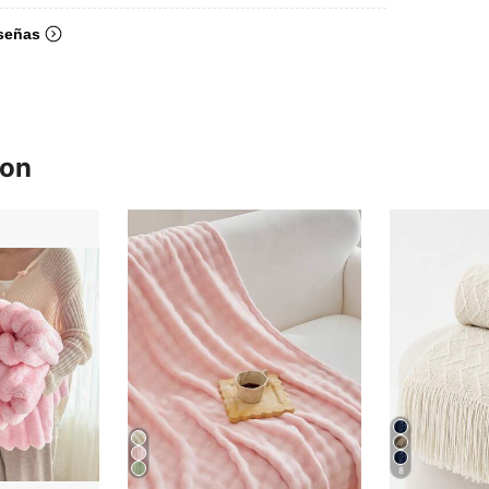
señas
ron
8