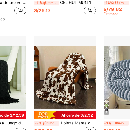
ra sofá, decoración del hogar bohemia, manta de sofá azul claro, adecuada para sala de estar
GEL HUT MUN 1 pieza Manta de franela con diseño de pestañas de maquillaje lindo, manta suave para sofá/cama, manta de otoño, manta esponjosa, ropa de cama, funda de sofá, manta suave
-11%
¡Últimos 3 días
-16%
¡Últimos 3 días
S/79.62
S/25.17
Estimado
les
5
ro de S/12.59
Ahorro de S/2.92
o cómodo en estilo vintage, adecuada para decoración de sofá y cama en sala de estar, dormitorio, estilo rústico, manta con textura de punto inspirada en lo vintage como decoración
1 pieza Manta de franela con tema de patrón de mezclilla perfecto, manta con impresión digital de alta definición, manta de felpa, manta para siesta, manta para sofá, manta decorativa para el hogar, manta suave y cómoda, regalo, regalo festivo, ropa de cama, decoración del hogar, decoración del dormitorio, esencial para camping y viajes, adecuada para regalos a amigos y familiares,
1 pi
-8%
¡Últimos 3 días
-3%
¡Últimos 3 días