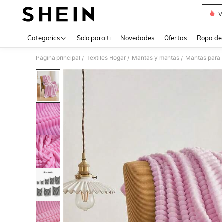
V
Use up 
Categorías
Solo para ti
Novedades
Ofertas
Ropa de
Página principal
Textiles Hogar
Mantas y mantas
Mantas para 
/
/
/