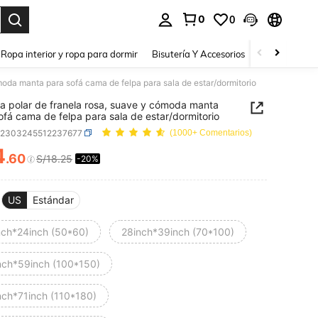
0
0
a. Press Enter to select.
Ropa interior y ropa para dormir
Bisutería Y Accesorios
Zapatos
H
moda manta para sofá cama de felpa para sala de estar/dormitorio
a polar de franela rosa, suave y cómoda manta
ofá cama de felpa para sala de estar/dormitorio
h2303245512237677
(1000+ Comentarios)
4
.60
S/18.25
-20%
ICE AND AVAILABILITY
US
Estándar
nch*24inch (50*60)
28inch*39inch (70*100)
nch*59inch (100*150)
nch*71inch (110*180)