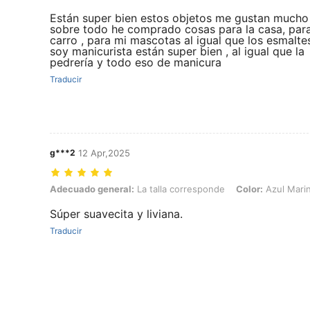
Están super bien estos objetos me gustan mucho
sobre todo he comprado cosas para la casa, para
carro , para mi mascotas al igual que los esmalte
soy manicurista están super bien , al igual que la
pedrería y todo eso de manicura
Traducir
g***2
12 Apr,2025
Adecuado general: La talla corresponde, Color: Azul Marino, Talla:
Adecuado general:
La talla corresponde
Color:
Azul Mari
Súper suavecita y liviana.
Traducir