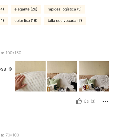
(4)
elegante (26)
rapidez logística (5)
11)
color liso (16)
talla equivocada (7)
la:
100*150
osa ☺️
Útil (3)
la:
70*100