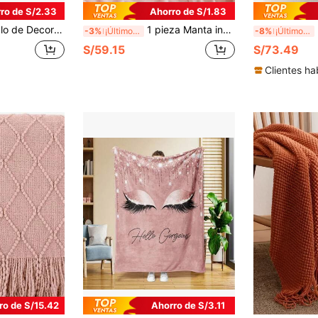
ro de S/2.33
Ahorro de S/1.83
 Opción Cálida para Sofá y Silla, Patrón a Rayas, Lavable a Máquina, Mezcla de Poliéster, Cómoda en Todas las Estaciones, Cubierta de Cama de Silla | Manta Suave | Mezcla de Poliéster, Accesorio Manta de Aire Acondicionado
1 pieza Manta individual, Manta de aire acondicionado delgada de verano, Manta de tela de franela, Manta de color rosa sólido, Manta para cama, Manta para sofá, Manta para tirar, Adecuada para dormitorio, sofá, decoración de habitación, invierno, decoración de dormitorio de regreso a la escuela, decoración universitaria
M
-3%
¡Últimos 3 días
-8%
¡Últimos 3 días
S/59.15
S/73.49
Clientes ha
ro de S/15.42
Ahorro de S/3.11