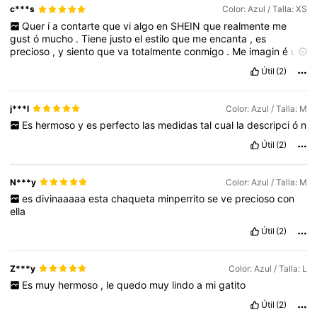
c***s
Color: Azul / Talla: XS
Quer
í
a
contarte
que
vi
algo
en
SHEIN
que
realmente
me
gust
ó
mucho
.
Tiene
justo
el
estilo
que
me
encanta
,
es
precioso
,
y
siento
que
va
totalmente
conmigo
.
Me
imagin
é
us
á
ndolo
y
me
hizo
demasiada
ilusi
ó
n
.”
Útil
(2)
j***l
Color: Azul / Talla: M
Es
hermoso
y
es
perfecto
las
medidas
tal
cual
la
descripci
ó
n
Útil
(2)
N***y
Color: Azul / Talla: M
es
divinaaaaa
esta
chaqueta
minperrito
se
ve
precioso
con
ella
Útil
(2)
Z***y
Color: Azul / Talla: L
Es
muy
hermoso
,
le
quedo
muy
lindo
a
mi
gatito
Útil
(2)