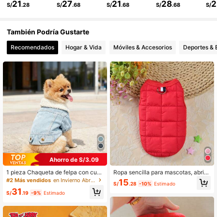
21
27
21
28
2
S/
.28
S/
.68
S/
.68
S/
.68
S/
9.2K Seguidores
4.91
También Podría Gustarte
9.2K Seguidores
4.91
Recomendados
Hogar & Vida
Móviles & Accesorios
Deportes & 
9.2K Seguidores
4.91
Ahorro de S/3.09
1 pieza Chaqueta de felpa con cuell
Ropa sencilla para mascotas, abrig
o de piel para mascotas, gatos y per
o acolchado para perros y gatos, ad
#2 Más vendidos
en Invierno Abrigos y chaquetas para mascotas
15
S/
.28
-10%
Estimado
ros, para otoño/invierno
ecuado para otoño/invierno, Teddy,
31
perros pequeños, Maltés
S/
.19
-9%
Estimado