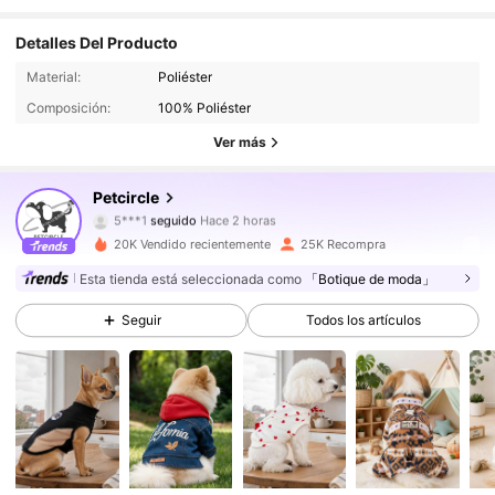
Detalles Del Producto
9.2K Seguidores
4.91
Material:
Poliéster
Composición:
100% Poliéster
9.2K Seguidores
4.91
Ver más
9.2K Seguidores
4.91
Petcircle
5***1
seguido
Hace 2 horas
9.2K Seguidores
4.91
20K Vendido recientemente
25K Recompra
Esta tienda está seleccionada como
「Botique de moda」
9.2K Seguidores
4.91
Seguir
Todos los artículos
9.2K Seguidores
4.91
9.2K Seguidores
4.91
9.2K Seguidores
4.91