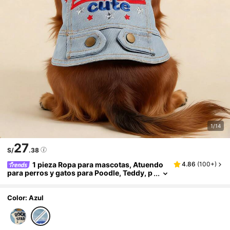
1/14
27
S/
.38
1 pieza Ropa para mascotas, Atuendo
4.86
(
100+
)
para perros y gatos para Poodle, Teddy, p
erros y gatos pequeños, Vestido casual y
cómodo con estampado de bandera american
a para cachorros y gatitos felices
Color: Azul