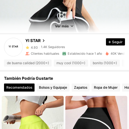
1.4K Seguidores
4.93
1.4K Seguidores
4.93
Ver más
1.4K Seguidores
4.93
YI STAR
Seguir
1.4K Seguidores
4.93
Clientes habituales
Establecido hace 1 año
40K Vendido
1.4K Seguidores
4.93
de buena calidad (2000+)
muy cool (1000+)
bonito (1000+)
có
1.4K Seguidores
4.93
También Podría Gustarte
1.4K Seguidores
4.93
Recomendados
Bolsos y Equipaje
Zapatos
Ropa de Mujer
Ho
1.4K Seguidores
4.93
1.4K Seguidores
4.93
1.4K Seguidores
4.93