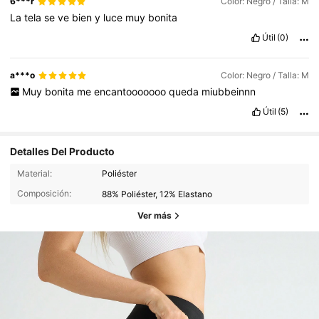
6***r
Color: Negro / Talla: M
La
tela
se
ve
bien
y
luce
muy
bonita
Útil
(0)
a***o
Color: Negro / Talla: M
Muy
bonita
me
encantooooooo
queda
miubbeinnn
Útil
(5)
Detalles Del Producto
Material:
Poliéster
Composición:
88% Poliéster, 12% Elastano
Ver más