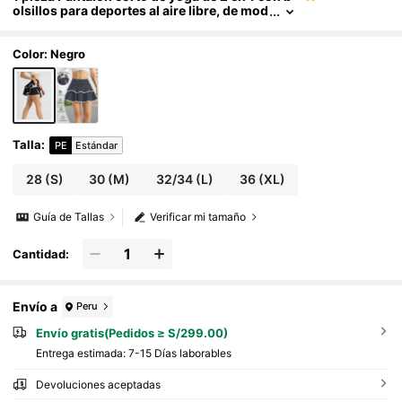
olsillos para deportes al aire libre, de mod
a en negro para el verano
Color: Negro
Talla
:
PE
Estándar
28
(S)
30
(M)
32/34
(L)
36
(XL)
Guía de Tallas
Verificar mi tamaño
Cantidad:
Envío a
Peru
Envío gratis(Pedidos ≥ S/299.00)
Entrega estimada:
7-15 Días laborables
Devoluciones aceptadas