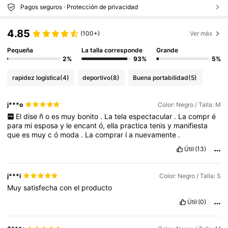
Pagos seguros · Protección de privacidad
4.85
(100+)
Ver más
Pequeña
La talla corresponde
Grande
2%
93%
5%
rapidez logística
(4)
deportivo
(8)
Buena portabilidad
(5)
j***o
Color: Negro / Talla: M
El
dise
ñ
o
es
muy
bonito
.
La
tela
espectacular
.
La
compr
é
para
mi
esposa
y
le
encant
ó,
ella
practica
tenis
y
manifiesta
que
es
muy
c
ó
moda
.
La
comprar
í
a
nuevamente
.
Útil
(13)
j***i
Color: Negro / Talla: S
Muy
satisfecha
con
el
producto
Útil
(0)