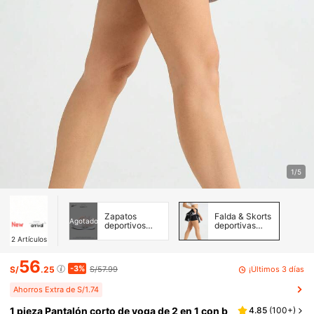
1/5
Zapatos
Falda & Skorts
Agotado
deportivos
deportivas
casual para
para mujer
2
Artículos
mujer
56
-3%
¡Últimos 3 días
S/
.25
S/57.99
Ahorros Extra de S/1.74
1 pieza Pantalón corto de yoga de 2 en 1 con b
4.85
(
100+
)