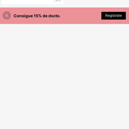
osturas
Consigue 15% de dscto.
AÑADIR A LA BOLSA
Regístrate
¡3% DE DESCUENTO!