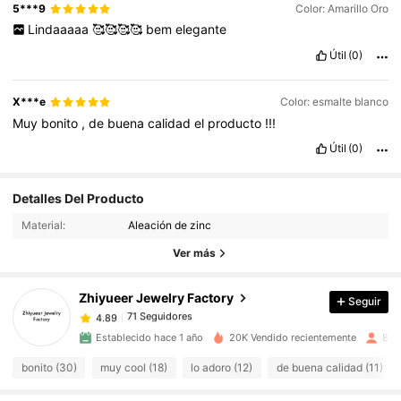
5***9
Color: Amarillo Oro
Lindaaaaa
🥰🥰🥰🥰
bem
elegante
Útil
(0)
X***e
Color: esmalte blanco
Muy
bonito
,
de
buena
calidad
el
producto
!!!
Útil
(0)
71 Seguidores
4.89
Detalles Del Producto
71 Seguidores
4.89
Material:
Aleación de zinc
71 Seguidores
4.89
Ver más
71 Seguidores
4.89
Zhiyueer Jewelry Factory
Seguir
71 Seguidores
4.89
n***4
seguido
Hace 1 día
71 Seguidores
4.89
Establecido hace 1 año
20K Vendido recientemente
884
71 Seguidores
4.89
bonito (30)
muy cool (18)
lo adoro (12)
de buena calidad (11)
71 Seguidores
4.89