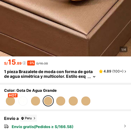
1/4
15
-3%
S/
.89
S/16.38
1 pieza Brazalete de moda con forma de gota
4.89
(
100+
)
de agua simétrica y multicolor. Estilo exq
uisito, dulce y elegante, diseño minimalist
a y retro. Estilo europeo y americano, que mu
estra una calidad de alta gama. Perfecto para
Color: Gota De Agua Grande
uso diario, trabajo, reuniones, fiestas, citas ro
mánticas, fotografía, eventos de negocios u o
tros escenarios elegantes.
Envío a
Peru
Envío gratis(Pedidos ≥ S/166.58)