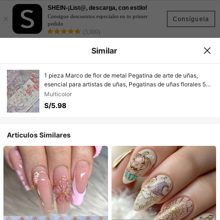
SHEIN-¡List@, descarga, con estilo!
×
Consigue descuentos especiales en tu primer
Consíguela
pedido
(5,000)
Similar
1 pieza Marco de flor de metal Pegatina de arte de uñas,
esencial para artistas de uñas, Pegatinas de uñas florales 5D
de primavera/verano, Decoraciones de arte de uñas,
Multicolor
Pegatinas de uñas hechas a mano, Puntas de uñas,
S/5.98
Accesorios de uñas autoadhesivos DIY, Mejores suministros
de arte de uñas para niñas y mujeres, Entusiastas del arte de
uñas
Artículos Similares