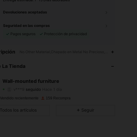
Devoluciones aceptadas
Seguridad en las compras
Pagos seguros
Protección de privacidad
4.89
4
106
ipción
No Other Material,Chapado en Metal No Precioso,Ninguno
4.89
4
106
 La Tienda
4.89
4
106
Wall-mounted furniture
v***9
seguido
Hace 1 día
4.89
4
106
Calificación
Artículos
Seguidores
 Vendido recientemente
159 Recompra
4.89
4
106
Todos los artículos
Seguir
4.89
4
106
4.89
4
106