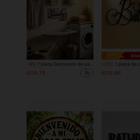
Ahor
1 pieza Decoración de pared de metal estilo granja, letrero para cuarto de lavado, decoración rústica para cuarto de lavado, escultura colgante de pared para cuarto de lavado
1 pieza de cartel de metal elegante y sencillo para baño, arte de pared de metal de hierro, estilo clásico, adecuado para decoración del hogar, ofici
-8%
-25%
S/18.75
S/10.86