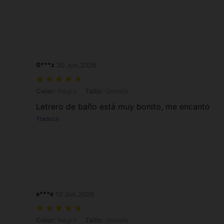
G***z
30 Jun,2026
Color: Negro, Talla: Unitalla
Color:
Negro
Talla:
Unitalla
Letrero de baño está muy bonito, me encantó
Traducir
a***e
12 Jun,2026
Color: Negro, Talla: Unitalla
Color:
Negro
Talla:
Unitalla