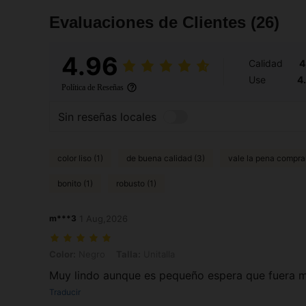
Evaluaciones de Clientes
(26)
4.96
Calidad
4
Use
4
Política de Reseñas
Sin reseñas locales
color liso (1)
de buena calidad (3)
vale la pena comprar
bonito (1)
robusto (1)
m***3
1 Aug,2026
Color: Negro, Talla: Unitalla
Color:
Negro
Talla:
Unitalla
Muy lindo aunque es pequeño espera que fuera 
Traducir