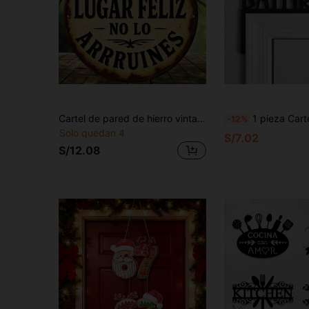
Cartel de pared de hierro vintage español plano 2D - "Bienvenido a mi lugar feliz, no lo arruines" - Placa con proverbio español de campo, decoración de habitación, decoración del hogar, decoración de bar, decoración de cafetería, 1 pieza
1 pieza Cartel de puerta de baño de madera moderna - Escultura de montaje en pared para marco d
-12%
Solo quedan 4
S/7.02
S/12.08