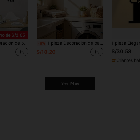
ro de S/2.05
, decoración de habitación, decoración de cocina y accesorios, Halloween, Acción de Gracias, decoración navideña, regalo ideal para la familia y amigos, decoración del hogar, decoración de Halloween
1 pieza Decoración de pared de metal para cuarto de lavado, decoración colgante de estilo rústico para cuarto de lavado - Adecuado para baño, inodoro, cuarto de lavado, decoración de habitación exquisita
-8%
S/30.58
S/18.20
Clientes ha
Ver Más