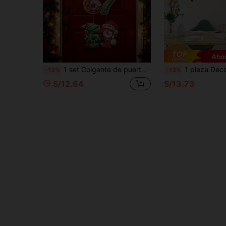
Ahor
1 set Colgante de puerta de papel navideño, diseño de número 67 con Papá Noel, muñeco de nieve y elfo, decoración navideña, suministros para fiesta de Navidad, adorno colgante de pared navideño, letrero de puerta principal festivo, decoración del hogar, decoración de invierno, recuerdo de fiesta festiva, regalo de Navidad
1 pieza Decoración de pared de metal para la cocina, cartel decorativo de cocina con diseño de utensilios de cocina, fácil de instalar, cartel de metal, decoración de pared para el hogar, la cocina y el comedor
-13%
-13%
S/12.64
S/13.73