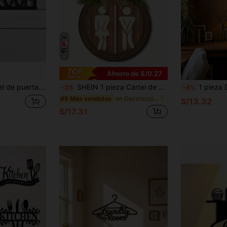
8
Ahorro de S/0.27
e puerta, decoración del hogar, obra de arte decorativa colgante para decoración interior
SHEIN 1 pieza Cartel de madera de baño, decoración del hogar, decoración de pared, decoración de granja, decoración de baño, decoración de escena, decoración de habitación, decoración del hogar, decoración de oficina
1 pieza Decoración de pared metálica de La Última Cena - Apóstoles y Jesús minimalistas en ne
-2%
-8%
en Decoración estilo cottagecore Campanas de vient
#5 Más vendidos
S/13.32
S/17.31