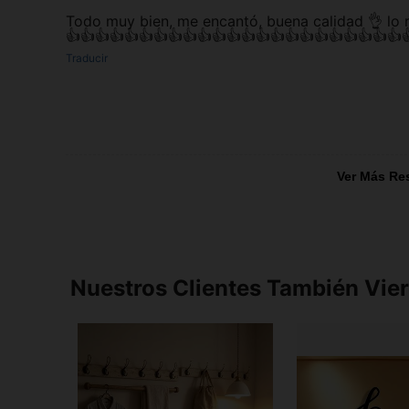
Todo muy bien, me encantó, buena calidad 👌 lo
👍👍👍👍👍👍👍👍👍👍👍👍👍👍👍👍👍👍👍👍👍👍👍
Traducir
Ver Más Re
Nuestros Clientes También Vie