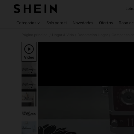
Letr
Use up 
Categorías
Solo para ti
Novedades
Ofertas
Ropa de
Página principal
Hogar & Vida
Decoración Hogar
Campanas de 
/
/
/
Video