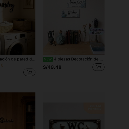
1 pieza Decoración de pared de metal para lavandería, letrero de estilo rústico para lavandería, decoración colgante - Adecuado para baño, inodoro, lavandería, decoración de habitación exquisita
4 piezas Decoración de pared de madera con flores azules, letrero de pared de granja inspirador con palabras Dejar ir, Aguantar, Mantenerse fiel, Creer, adorno de madera rústica colgante para dormitorio, sala de estar, baño, decoración del hogar
NEW
10
S/49.48