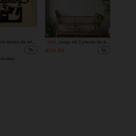
1 pieza Elegante letrero de arte de pared de metal - Diseño abstracto adecuado para la lavandería, decoración perfecta para el hogar y la oficina, adecuado para la sala de estar, el dormitorio, el patio, la cocina, etc., decoración colgante
Juego de 3 piezas de decoración de pared de metal para relajarse, juego de letras en inglés minimalista moderno, adecuado para baño, dormitorio, sala de estar, comedor, decoración del hogar, opción perfecta para diario, vacaciones y housewarming
-25%
S/14.39
bituales