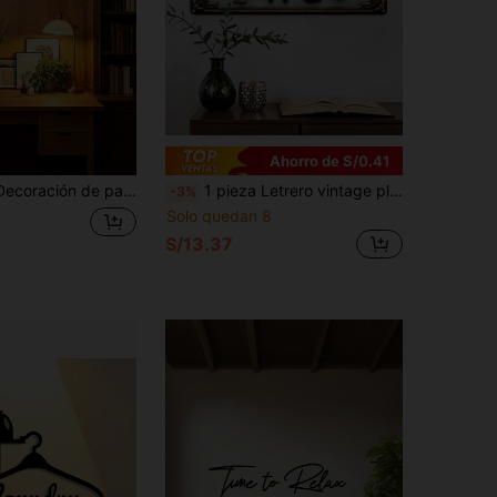
Ahorro de S/0.41
gro, pieza decorativa religiosa de hierro para el hogar y la iglesia, adecuada para Pascua, Navidad, bodas - Regalo cristiano para sacerdotes, regalo de inauguración de casa o cumpleaños
1 pieza Letrero vintage plano para rollo de papel higiénico - Decoración de pared rústica de metal para oficina, baño, estilo granja - Placa portarrollos de hierro, fácil instalación, regalo perfecto (10x40cm), diseño plano 2D
-3%
Solo quedan 8
S/13.37