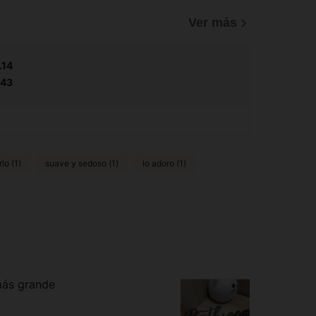
Ver más
.14
.43
lo (1)
suave y sedoso (1)
lo adoro (1)
más grande