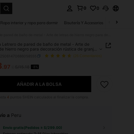
0
0
a. Press Enter to select.
Ropa interior y ropa para dormir
Bisutería Y Accesorios
Zapatos
H
1 pieza Letrero de pared de baño de metal - Arte de letras de hierro negro para decoración rústica de granja, placa de pared vintage para decoración del hogar
a Letrero de pared de baño de metal - Arte de
 de hierro negro para decoración rústica de granja,
de pared vintage para decoración del hogar
h25061470686058555
(26 Comentarios)
3
.97
S/15.18
-8%
ICE AND AVAILABILITY
AÑADIR A LA BOLSA
asta
4
puntos SHEIN calculados al finalizar la compra.
ío a
Peru
Envío gratis(Pedidos ≥ S/299.00)
Entrega estimada:
7-15 Días laborables