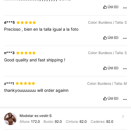
Útil
(0)
d***5
Color: Burdeos / Talla: S
Precioso
,
bien
en
la
talla
igual
a
la
foto
Útil
(0)
n***3
Color: Burdeos / Talla: S
Good
quality
and
fast
shipping
!
Útil
(0)
z***1
Color: Burdeos / Talla: M
thankyouuuuuuu
will
order
againn
Útil
(0)
Modelar es vestir:
S
Altura:
172.0
Busto:
92.0
Cintura:
62.0
Caderas:
92.0