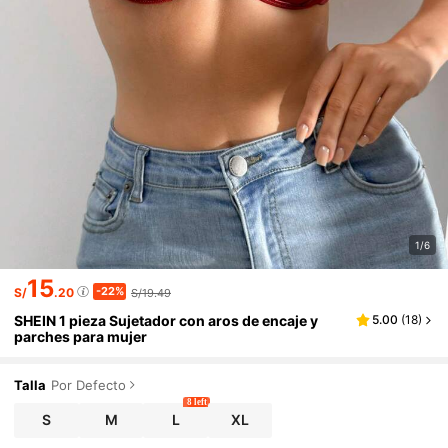
1/6
15
-22%
S/
.20
S/19.49
SHEIN 1 pieza Sujetador con aros de encaje y
5.00
(
18
)
parches para mujer
Talla
Por Defecto
8 left
S
M
L
XL