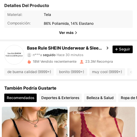
Detalles Del Producto
Material:
Tela
1.1M Seguidores
4.93
Composición:
86% Poliamida, 14% Elastano
1.1M Seguidores
4.93
Ver más
1.1M Seguidores
4.93
Base Rule SHEIN Underwear & Sleepwear
Seguir
n***a
seguido
Hace 30 minutos
1.1M Seguidores
4.93
18M Vendido recientemente
23.3M Recompra
de buena calidad (9999+)
bonito (9999+)
muy cool (9999+)
cóm
1.1M Seguidores
4.93
También Podría Gustarte
1.1M Seguidores
4.93
Recomendados
Deportes & Exteriores
Belleza & Salud
Ropa de 
1.1M Seguidores
4.93
1.1M Seguidores
4.93
1.1M Seguidores
4.93