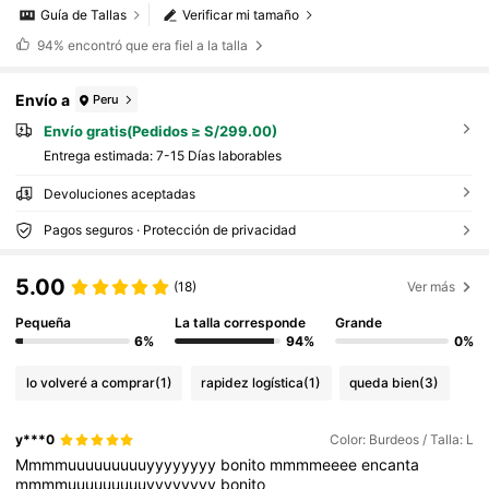
Guía de Tallas
Verificar mi tamaño
94%
encontró que era fiel a la talla
Envío a
Peru
Envío gratis(Pedidos ≥ S/299.00)
Entrega estimada:
7-15 Días laborables
Devoluciones aceptadas
Pagos seguros · Protección de privacidad
5.00
(18)
Ver más
Pequeña
La talla corresponde
Grande
6%
94%
0%
lo volveré a comprar
(1)
rapidez logística
(1)
queda bien
(3)
y***0
Color: Burdeos / Talla: L
Mmmmuuuuuuuuuyyyyyyyy
bonito
mmmmeeee
encanta
mmmmuuuuuuuuuyyyyyyyy
bonito