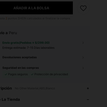
AÑADIR A LA BOLSA
asta
2
puntos SHEIN calculados al finalizar la compra.
ío a
Peru
Envío gratis(Pedidos ≥ S/299.00)
Entrega estimada:
7-15 Días laborables
Devoluciones aceptadas
Seguridad en las compras
Pagos seguros
Protección de privacidad
ipción
No Other Material,ABS,Blanco
4.87
13K
92K
 La Tienda
4.87
13K
92K