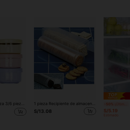
nte de almacenamiento de alimentos con tapa redonda, Apto para microondas y lavavajillas, Recipiente con tapa apilable de colores, Regalo de cumpleaños ideal, Fiambrera
1 pieza Recipiente de almacenamiento de alimentos rectangular transparente y hermético con tapa abatible - Organizador de cocina de plástico reutilizable para pasta, galletas, aperitivos - Diseño apilable que ahorra espacio, lavar a mano solamente
Caja d
-50%
¡Últimos 3 días
S/5.19
S/13.08
Estimado