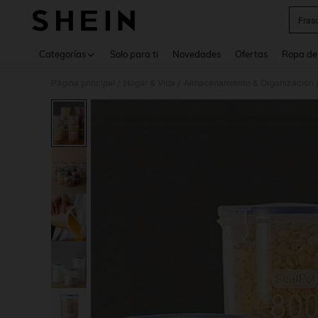
Fras
Use up 
Categorías
Solo para ti
Novedades
Ofertas
Ropa de
Página principal
Hogar & Vida
Almacenamiento & Organización
/
/