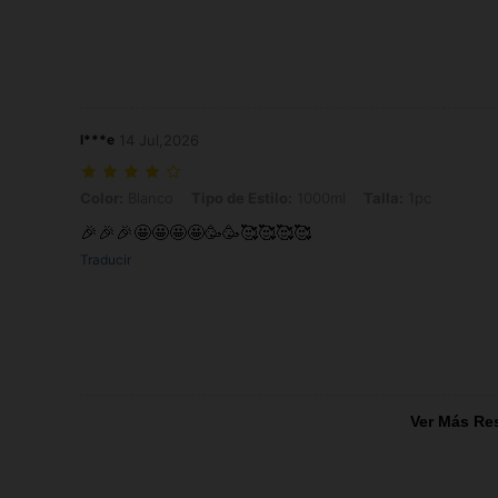
l***e
14 Jul,2026
Color: Blanco, Tipo de Estilo: 1000ml, Talla: 1pc
Color:
Blanco
Tipo de Estilo:
1000ml
Talla:
1pc
🎉🎉🎉🤩🤩🤩🤩🥳🥳🥰🥰🥰🥰
Traducir
Ver Más Re