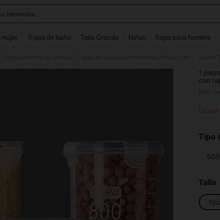
co Hermetico
and down arrow keys to navigate search Búsqueda reciente and Busca y Encuentr
 mujer
Trajes de baño
Talla Grande
Niños
Ropa para hombre
Organizadores de cocina
Cajas de almacenamiento de refrigerador
/
/
/
1 piez
con ta
tarro 
SKU: s
carame
sumini
Desde
PR
Tipo 
600
Talla
1p