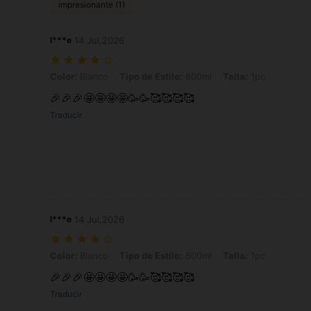
impresionante (1)
l***e
14 Jul,2026
Color: Blanco, Tipo de Estilo: 800ml, Talla: 1pc
Color:
Blanco
Tipo de Estilo:
800ml
Talla:
1pc
🎉🎉🎉🤩🤩🤩🤩🥳🥳🥰🥰🥰🥰
Traducir
l***e
14 Jul,2026
Color: Blanco, Tipo de Estilo: 600ml, Talla: 1pc
Color:
Blanco
Tipo de Estilo:
600ml
Talla:
1pc
🎉🎉🎉🤩🤩🤩🤩🥳🥳🥰🥰🥰🥰
Traducir