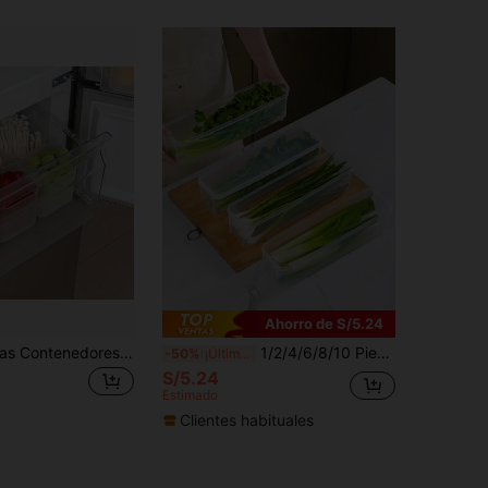
Ahorro de S/5.24
3/6/8/10 piezas Contenedores de almacenamiento transparentes para refrigerador con asas de fácil agarre, organizador de cocina moderno que ahorra espacio, cajas de clasificación de alimentos, aptas para la puerta del refrigerador y la encimera, contacto con alimentos
1/2/4/6/8/10 Piezas Recipientes de almacenamiento de alimentos rectangulares, cajas organizadoras de refrigerador de plástico reutilizables para cebolletas, perejil, cilantro, ajo, fideos, huevos, con tapas, lavado a mano, artículos esenciales de cocina (25cm/5cm/6.5cm)
-50%
¡Últimos 3 días
S/5.24
Estimado
Clientes habituales