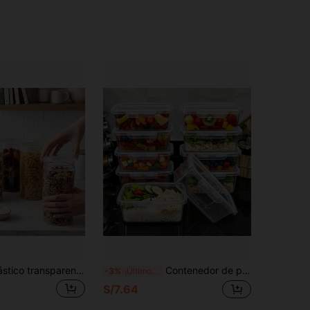
2 tarros de plástico transparente con tapas, de aproximadamente 780ml (26oz) cada uno, tarros redondos para almacenar dulces, tarros de albañil, tarros de PET de alta calidad, recipientes de boca ancha para almacenamiento de alimentos secos, especias, frutos secos, pasta
Contenedor de plástico PP transparente con tapa abatible, contenedor para preparación de comidas, caja multiusos para conservar la frescura, apto para almacenar frutas, verduras, tomates, etc. Reutilizable, práctico para llevar, microondas, refrigerador y lavavajillas, (no completamente hermético)
-3%
¡Últimos 3 días
S/7.64