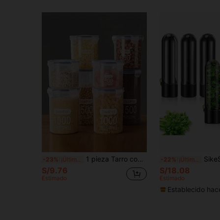
1 pieza Tarro con tapa hermética, tarro cubierto para dulces, recipiente de almacenamiento de alimentos, tarro de plástico transparente, para té, café, especias, dulces, utensilios de cocina, accesorios de cocina, suministros para fiestas
SikeSike 1 pieza Recipiente de almacenamiento para hierbas frescas, caja de conservación 
-23%
¡Últimos 3 días
-22%
¡Últimos 3 días
S/9.76
S/18.08
Estimado
Estimado
Establecido hac