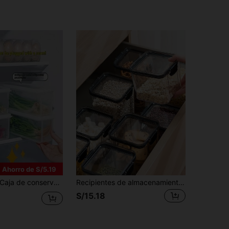
Ahorro de S/5.19
e conservación transparente para cebollino, caja de almacenamiento de reemplazo para cebolla y ajo en el refrigerador, recipiente de almacenamiento de verduras frescas - Caja organizadora de refrigerador, para cilantro, cebolletas, menta - Caja de almacenamiento de cocina sellada y duradera, solución de almacenamiento de verduras | Caja de plástico de moda | Tapa sellada, recipiente de almacenamiento de verduras, ideal para refrigerador, cocina, comedor, campamento al aire libre
Recipientes de almacenamiento de alimentos | Frascos transparentes modernos para granos para cocinas y despensas | Diseño sellado y a prueba de fugas, apilable | Manipuladores de alimentos secos transparentes para granos, café y aperitivos
S/15.18