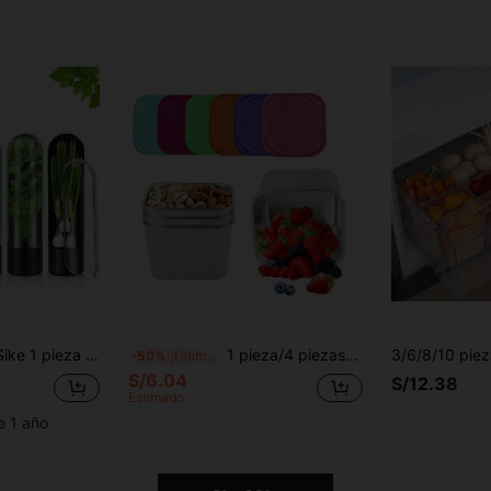
de hierbas para verduras, hierbas, alimentos, con tapa, caja de almacenamiento a prueba de aplastamiento para espárragos, hierbas, especias, organizador de cocina y caja de almacenamiento, accesorios de cocina
1 pieza/4 piezas/6 piezas Tarros de almacenamiento de acero inoxidable de 180ml con tapas de silicona suave, multicolor, herméticos, a prueba de fugas, fáciles de limpiar, portátiles, ideales para la cocina, picnic, camping y almuerzo en la oficina
-50%
¡Últimos 3 días
S/6.04
S/12.38
Estimado
e 1 año