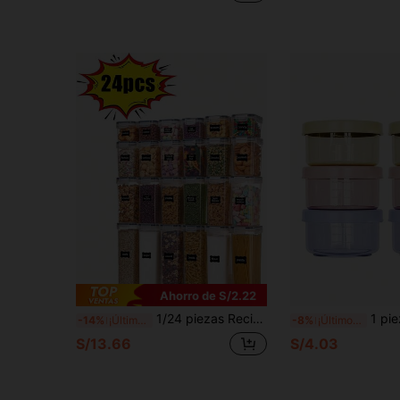
Ahorro de S/2.22
1/24 piezas Recipientes de almacenamiento de alimentos, cajas de almacenamiento de arroz y granos, frascos organizadores de cocina y despensa con tapas herméticas, plástico, apto para lavavajillas, ideal para granos, productos secos, harina, azúcar, incluye etiquetas adhesivas
1 pieza 3/6 piezas Caja de recarga a prueba de fugas de material PP, Recipie
-14%
¡Últimos 3 días
-8%
¡Últimos 3 días
S/13.66
S/4.03