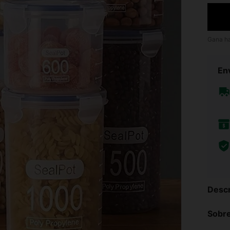
Gana h
Env
Descr
Sobre