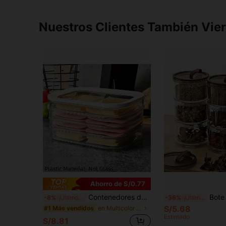
Nuestros Clientes También Vie
Ahorro de S/0.77
Contenedores de almacenamiento de alimentos transparentes apilables de 4 capas con tapas selladas a prueba de fugas - Cajas de almacenamiento que ahorran espacio para refrigerador y congelador - Adecuados para almacenar tocino, jamón, queso, carne, aves, mariscos - Reutilizables
Bote de almacenamiento hermético transparente de 3 capas, caja de especi
-8%
¡Últimos 3 días
-36%
¡Últimos 3 días
S/5.68
en Multicolor Cajas de almacenamiento para frigorí
#1 Más vendidos
Estimado
S/8.81