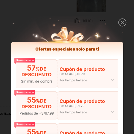
Útil (0)
Ofertas especiales solo para ti
Nuevo usuario
57
%DE
Cupón de producto
DESCUENTO
Límite de S/40.79
Por tiempo limitado
Sin mín. de compra
Nuevo usuario
Útil (0)
55
%DE
Cupón de producto
DESCUENTO
Límite de S/91.79
Por tiempo limitado
Pedidos de +S/67.99
señas
Nuevo usuario
55
%DE
Cupón de producto