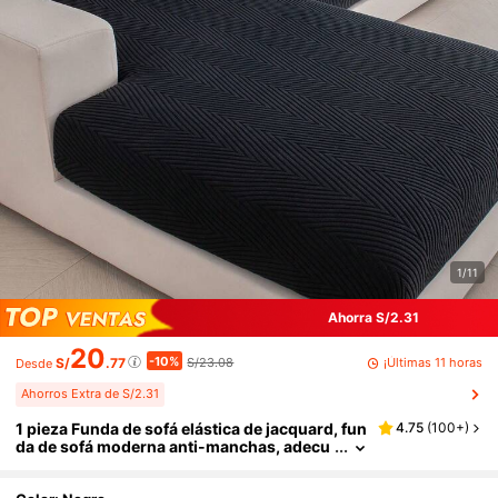
1/11
Ahorra S/2.31
20
-10%
¡Últimas 11 horas
S/
.77
S/23.08
Desde
Ahorros Extra de S/2.31
1 pieza Funda de sofá elástica de jacquard, fun
4.75
(
100+
)
da de sofá moderna anti-manchas, adecu
ada para sala de estar, dormitorio, sofá de
exterior, protege el sofá de las manchas de ma