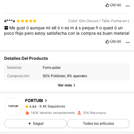
calidad
grueso
es
Justo
lo
que
yo
quer
í
a
.
Útil
(4)
d***a
Color: Gris Oscuro / Talla: Forma en L
Me
gust
ó
aunque
mi
sill
ó
n
es
m
á
s
peque
ñ
o
qued
ó
un
poco
flojo
pero
estoy
satisfecha
con
la
compra
es
buen
material
Útil
(4)
Detalles Del Producto
6.4K Seguidores
4.84
Material:
Forro polar
6.4K Seguidores
4.84
Composición:
92% Poliéster, 8% spandex
6.4K Seguidores
4.84
Ver más
6.4K Seguidores
4.84
FORTUBI
6.4K Seguidores
4.84
b***d
seguido
Hace 1 día
6.4K Seguidores
4.84
140K Vendido recientemente
35K Recompra
6.4K Seguidores
4.84
Seguir
Todos los artículos
6.4K Seguidores
4.84