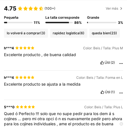
4.75
(100+)
Ver más
Pequeña
La talla corresponde
Grande
11%
86%
3%
lo volveré a comprar
(3)
rapidez logística
(6)
queda bien
(23)
h***4
Color: Beis / Talla: Plus M
Excelente
producto
,
de
buena
calidad
Útil
(2)
h***4
Color: Beis / Talla: Forma en L
Excelente
producto
se
ajusta
a
la
medida
Útil
(1)
5***0
Color: Beis / Talla: Plus L
Qued
ó
Perfecto
!!!
solo
que
no
supe
pedir
para
los
dem
á
s
cojines
…
pero
mi
otra
opci
ó
n
es
nuevamente
pedir
pero
ahora
para
los
cojines
individuales
,
ame
el
producto
es
de
buena