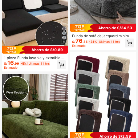
Ahorro de S/34.53
Funda de sofá de jacquard minimali
76
sta premium, suave y amigable con
S/
.85
-31%
Últimas 11 hrs
8
la piel, protección completa 360° c
Estimado
on funda elástica, incluye tiras de fij
Ahorro de S/0.89
ación de espuma para mayor antide
slizamiento, lavable a máquina
1 pieza Funda lavable y extraíble en
16
color liso con gran elasticidad para
S/
.99
-5%
Últimas 11 hrs
cojín de asiento de sofá, funda para
Estimado
respaldo de sofá de poliéster adecu
ada para sala de estar
Ahorro de S/2.59