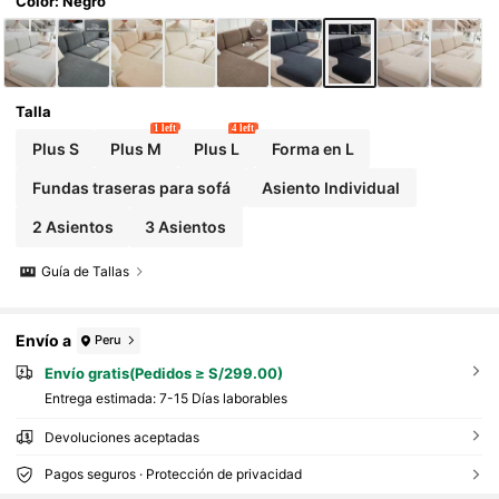
scotas, para uso en todas las estaciones, se aj
Color: Negro
usta a sofás individuales en forma de L, chaise
longue y sofás de 1/2/3/4 plazas, funda de sof
á talla grande gruesa para decoración del hog
ar en otoño/invierno
Talla
1 left
4 left
Plus S
Plus M
Plus L
Forma en L
Fundas traseras para sofá
Asiento Individual
2 Asientos
3 Asientos
Guía de Tallas
Envío a
Peru
Envío gratis(Pedidos ≥ S/299.00)
Entrega estimada:
7-15 Días laborables
Devoluciones aceptadas
Pagos seguros · Protección de privacidad