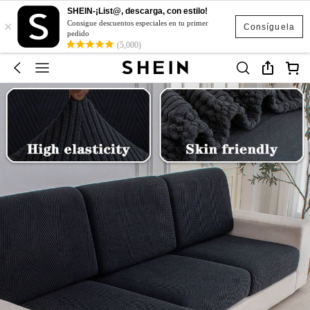
SHEIN-¡List@, descarga, con estilo!
×
Consigue descuentos especiales en tu primer
Consíguela
pedido
(5,000)