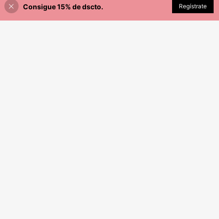
Consigue 15% de dscto.
Regístrate
¡10% DE DESCUENTO!
AÑADIR A LA BOLSA