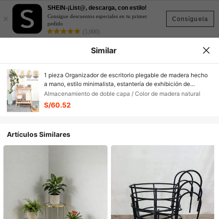
SHEIN-¡List@, descarga, con estilo!
×
Consigue descuentos especiales en tu primer
Consíguela
pedido
(5,000)
Similar
1 pieza Organizador de escritorio plegable de madera hecho
a mano, estilo minimalista, estantería de exhibición de
sobremesa en forma de trapecio, soporte de planta de doble
Almacenamiento de doble capa / Color de madera natural
capa con barra transversal, adecuado para dormitorio,
S/60.52
tocador, balcón, estudio, dormitorio, cafetería, cocina - No se
requiere montaje
Artículos Similares