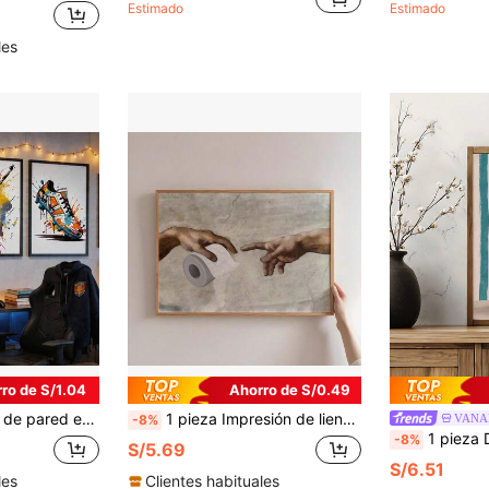
Estimado
Estimado
les
ro de S/1.04
Ahorro de S/0.49
rbana adecuada para sala de estar, dormitorio, oficina, decoración de la Copa del Mundo, para la Copa del Mundo de Fútbol 2026
1 pieza Impresión de lienzo con marco/sin marco de arte de pared vintage y divertido para baño, póster de pintura retro del Renacimiento sobre papel higiénico, cuadro minimalista moderno para decoración del hogar, sala de estar, dormitorio, apartamento, decoración de aseo
VANA
-8%
1 pieza Decoración de pared de baño vintage y divertida con gato negro a rayas, arte de papel higiénico de gato "¿
-8%
S/5.69
S/6.51
les
Clientes habituales