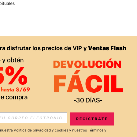
bituales
APP
S EXCLUSIVAS, PROMOCIONES Y NOTICIAS DE SHEIN
REGÍSTRATE
Suscribir
a nuestra
Política de privacidad y cookies
y nuestros
Términos y