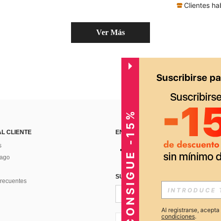
Clientes ha
Ver Más
CONSIGUE -15%
AL CLIENTE
ENCUÉNTRANOS EN
s
Pago
SUSCRÍBETE PARA RECIBIR OFERTA
recuentes
Al registrarse, acept
condiciones
.