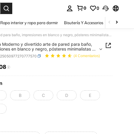
0
0
a. Press Enter to select.
Ropa interior y ropa para dormir
Bisutería Y Accesorios
Zapatos
H
1 pieza Moderno y divertido arte de pared para baño, impresiones en blanco y negro, pósteres minimalistas de inodoros en lienzo, decoración de pared para baño con opción de marco
a Moderno y divertido arte de pared para baño,
iones en blanco y negro, pósteres minimalistas de
os en lienzo, decoración de pared para baño con
h25050977270777570
(4 Comentarios)
 de marco
.08
ICE AND AVAILABILITY
n
B
C
D
E