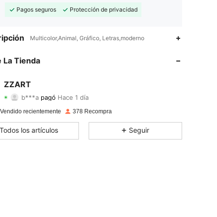
Pagos seguros
Protección de privacidad
ipción
Multicolor,Animal, Gráfico, Letras,moderno
4.81
5
175
 La Tienda
4.81
5
175
4.81
5
175
ZZART
b***a
pagó
Hace 1 día
s***y
seguido
Hace 1 día
4.81
5
175
 Vendido recientemente
378 Recompra
4.81
5
175
Todos los artículos
Seguir
4.81
5
175
4.81
5
175
4.81
5
175
4.81
5
175