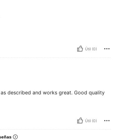
A
Útil (0)
d as described and works great. Good quality
Útil (0)
señas