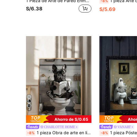
1 Pieza de Arte de Pared Enmarcado en Lienzo, Arte Moderno y Divertido, Pintura Minimalista de Cara Abrazada de Mapache Blanco y Negro Lindo para Baño, Decoración de Pared Contemporánea, Decoración del Hogar Moderna, Decoración de Pared para Sala de Estar, Arte de Moda, Decoración de Habitación, Decoración de Dormitorio, Decoración de Baño, Decoración del Hogar, Decoración de Oficina, Póster Retro, Decoración de Comedor, Arte Elegante, Regalo para Amigos, Regalo de Inauguración de Casa, Decoración de Fiesta
1 pieza Arte de pared en lienzo, pintura decorativa enmarcada, pintura decorativa en lienzo de gorila divertido sentado en el inodoro leyendo el periódico, póster sin marco de planta tropical viral para baño, arte de pared decorativo atmosférico para el hogar, adecuado para decoración moderna del hogar, decoración de habitación, decor
-8%
S/6.38
S/5.69
4
Ahorro de S/0.65
Ahor
CHARLOTTE HOME
VANART
1 pieza Obra de arte en lienzo con tema de bulldog francés divertido - Regalo perfecto para amantes de los perros, adecuado para decoración de pared sin marco en la sala de estar y el dormitorio
1 pieza Póster de Fantasma y Gato Negro en el Baño, Arte de Humor de Inodoro Divertido, Póster de Halloween Espeluznante para Barbacoa, Regalo, Adecuado para Dormitorio, Sala de Estar, Cocin
-8%
-8%