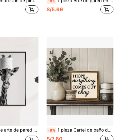
zo, arte de pared, obra de arte exquisita, adecuada para baño, dormitorio, oficina, regalo de vacaciones, decoración de Año Nuevo, arte de renovación clásica, póster vintage, decoración de habitación, decoración del hogar, adecuada para la decoración de paredes de la sala de estar y el dormitorio.
1 pieza Arte de pared en lienzo enmarcado, pintura al óleo de gato negro divertido sosteniendo papel higiénico, póster de lienzo con fondo amarillo mostaza vintage, impresión de arte animal peculiar, adecuado para decoración del hogar moderno, decoración de habitación, decoración de dormitorio, decoración de baño, decoración de cocina, decoración de comedor, decoración de sala de estar, decoración de oficina, decoración escolar, decoración de aula, decoración de regreso a la escuela, decoración de otoño, póster de otoño, decoración de pared de dormitorio, se puede usar como regalo
-8%
S/5.69
da de jirafa y rollo de papel higiénico - Decoración de pared para baño, dormitorio, sala de estar - Póster moderno vintage humorístico
1 pieza Cartel de baño de madera rústica - Decoración mural humorística para aseo, inodoro y apartamento, Arte de pared de lienzo, Regalos de Acción de Gracias y Navidad, Decoración de habitación con citas, decoración de habitación inspiradora
-8%
S/7.80