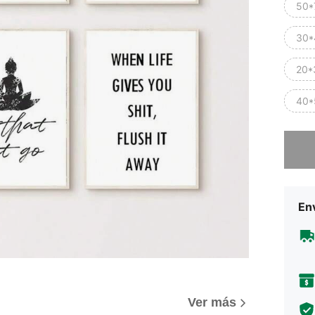
50*
30*
20*
40*
Lo sent
Env
Ver más