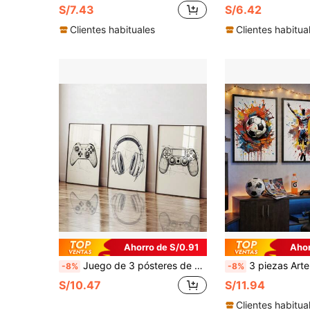
S/7.43
S/6.42
Clientes habituales
Clientes habitua
Ahorro de S/0.91
Ahor
Juego de 3 pósteres de arte de pared de juegos con diseños de planos, impresiones de juegos dibujadas, arte de pared de jugador, regalo para habitación de niños jugadores, decoración de videojuegos, sin marco
3 piezas Arte de pared en lienzo de fútbol con graffiti moderno enmarcable - Impresiones coloridas de atletas y zapatillas, decoración deportiva u
-8%
-8%
S/10.47
S/11.94
Clientes habitua