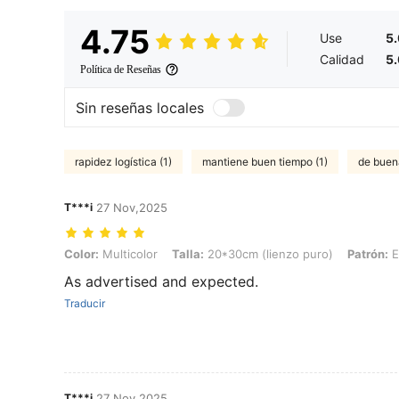
4.75
Use
5
Calidad
5
Política de Reseñas
Sin reseñas locales
rapidez logística (1)
mantiene buen tiempo (1)
de buena
T***i
27 Nov,2025
Color: Multicolor, Talla: 20*30cm (lienzo puro), Patrón: E
Color:
Multicolor
Talla:
20*30cm (lienzo puro)
Patrón:
E
As advertised and expected.
Traducir
T***i
27 Nov,2025