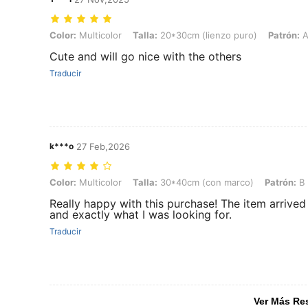
Color: Multicolor, Talla: 20*30cm (lienzo puro), Patrón: A
Color:
Multicolor
Talla:
20*30cm (lienzo puro)
Patrón:
Cute and will go nice with the others
Traducir
k***o
27 Feb,2026
Color: Multicolor, Talla: 30*40cm (con marco), Patrón: B
Color:
Multicolor
Talla:
30*40cm (con marco)
Patrón:
B
Really happy with this purchase! The item arrive
and exactly what I was looking for.
Traducir
Ver Más Re