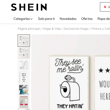
V
Use up 
Categorías
Solo para ti
Novedades
Ofertas
Ropa de
Página principal
Hogar & Vida
Decoración Hogar
Pintura y Cali
/
/
/