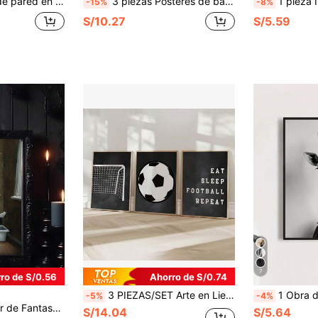
ación de dormitorio, decoración de sala de estar, decoración de baño, decoración de cocina, decoración de comedor, decoración de sala de estar, decoración de oficina, decoración de escuela, decoración de aula, decoración de regreso a la escuela, póster impermeable, regalo de inauguración de la casa
3 piezas Pósteres de baño con jirafas, impresiones en lienzo de plantas coloridas con tema de animales divertidos para baño, adecuados para baño, sala de estar, dormitorio, oficina, pasillo, decoración de cocina, regalo de arte
1 pieza Impresión de pintura al óleo del Vintage Funny Bathroom Mona Lisa, póster de renovación clásica, impresión de alta definición, impresión en lien
-15%
-8%
S/10.27
S/5.59
7
ro de S/0.56
Ahorro de S/0.74
3 PIEZAS/SET Arte en Lienzo sin Marco con Tema Deportivo; Pósteres de Fútbol de Estilo Moderno, Art Decó y Clásico, Perfecto para Hogares, Oficinas, Salas de Estar y Dormitorios-El Regalo Perfecto para Fans del Fútbol
1 Obra de arte de pared enmarcada en lienzo, pintura en lienzo diverti
-5%
-4%
a, Arte de Pared, Decoración de Pared, Decoración del Hogar, Decoración de Habitación, Arte de Pared en Lienzo, Pósteres, Arte de Pared con Marco, Marco Opcional
S/14.04
S/5.64