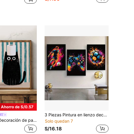
Ahorro de S/0.57
3 Piezas Pintura en lienzo decorativa de controlador de juego, salpicadura de tinta, futbolista abstracto, para decoración de dormitorio, sala de estar, arte de pared, regalos de cumpleaños y graduación
RT
Estás defecando?", regalo, adecuado para dormitorio, sala de estar, artes de pared, decoración de pared, decoración del hogar, decoración de habitación, arte de pared en lienzo, pósteres, arte de pared con marco, marco opcional
Solo quedan 7
S/16.18