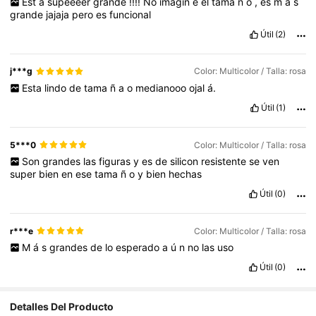
Est
á
supeeeer
grande
!!!!
No
imagin
é
el
tama
ñ
o
,
es
m
á
s
grande
jajaja
pero
es
funcional
Útil
(2)
j***g
Color: Multicolor / Talla: rosa
Esta
lindo
de
tama
ñ
a
o
medianooo
ojal
á.
Útil
(1)
5***0
Color: Multicolor / Talla: rosa
Son
grandes
las
figuras
y
es
de
silicon
resistente
se
ven
super
bien
en
ese
tama
ñ
o
y
bien
hechas
Útil
(0)
r***e
Color: Multicolor / Talla: rosa
M
á
s
grandes
de
lo
esperado
a
ú
n
no
las
uso
Útil
(0)
Detalles Del Producto
19K Seguidores
4.92