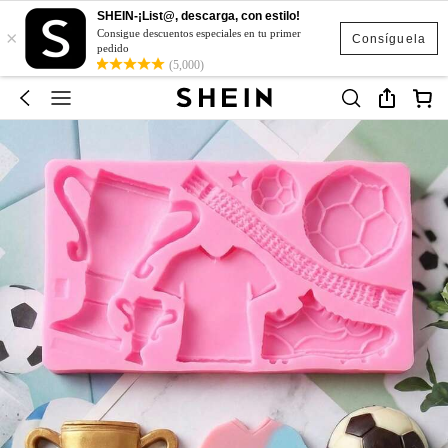
SHEIN-¡List@, descarga, con estilo!
×
Consigue descuentos especiales en tu primer
Consíguela
pedido
(5,000)