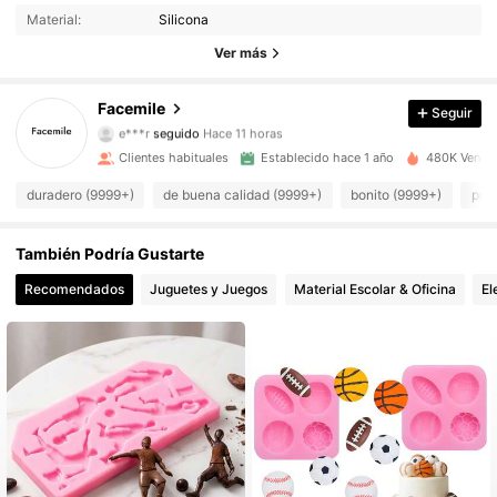
Material:
Silicona
19K Seguidores
4.92
Ver más
19K Seguidores
4.92
Facemile
Seguir
e***r
seguido
Hace 11 horas
19K Seguidores
4.92
Clientes habituales
Establecido hace 1 año
480K Vendid
duradero (9999+)
de buena calidad (9999+)
bonito (9999+)
prác
19K Seguidores
4.92
También Podría Gustarte
19K Seguidores
4.92
Recomendados
Juguetes y Juegos
Material Escolar & Oficina
El
19K Seguidores
4.92
19K Seguidores
4.92
19K Seguidores
4.92
19K Seguidores
4.92