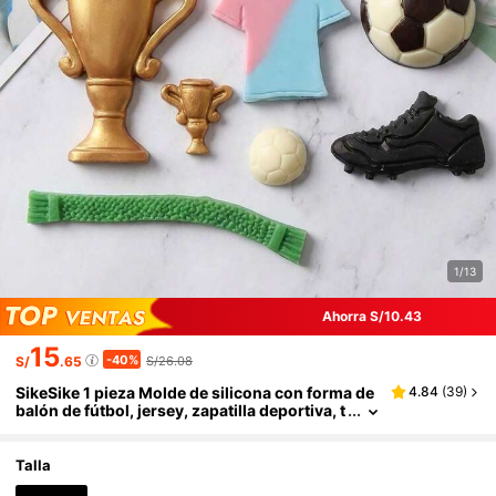
1/13
Ahorra S/10.43
15
-40%
S/
.65
S/26.08
SikeSike 1 pieza Molde de silicona con forma de
4.84
(
39
)
balón de fútbol, jersey, zapatilla deportiva, t
rofeo, apto para decoración de pasteles, ch
ocolate, caramelos, pudines
Talla