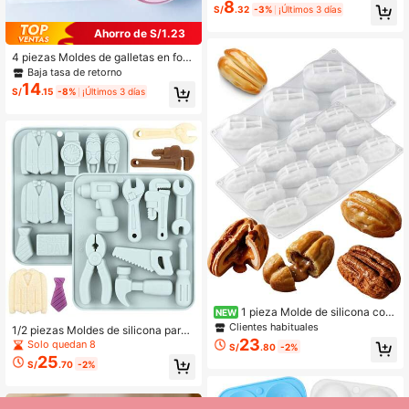
8
trol de videojuego, para decoración
S/
.32
-3%
¡Últimos 3 días
DIY, artesanías, decoración de vela
s de cera, resina
Ahorro de S/1.23
4 piezas Moldes de galletas en for
ma de fútbol - Fútbol, Zapatos, Jers
Baja tasa de retorno
ey, Copa del Mundo, Cortadores de
14
S/
.15
-8%
¡Últimos 3 días
galletas, Herramientas de prensado
de fondant, Herramientas de repost
ería casera para decorar galletas
1 pieza Molde de silicona con
NEW
forma de nuez, molde de horneado
Clientes habituales
1/2 piezas Moldes de silicona para
de pastel de mousse de chocolate c
23
chocolate, que incluyen herramient
Solo quedan 8
S/
.80
-2%
on forma de nuez
as de hardware, con formas de traje
25
S/
.70
-2%
de hombre, corbata, reloj y zapato d
e cuero. Los moldes suaves son ad
ecuados para caramelos, galletas, g
elatina, cubitos de hielo, pasteles, p