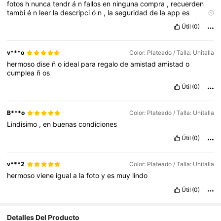
fotos
h
nunca
tendr
á
n
fallos
en
ninguna
compra
,
recuerden
tambi
é
n
leer
la
descripci
ó
n
,
la
seguridad
de
la
app
es
excepcional
,
gracias
shein
!
Útil
(0)
v***o
Color: Plateado / Talla: Unitalla
hermoso
dise
ñ
o
ideal
para
regalo
de
amistad
amistad
o
cumplea
ñ
os
Útil
(0)
B***o
Color: Plateado / Talla: Unitalla
Lindisimo
,
en
buenas
condiciones
Útil
(0)
v***2
Color: Plateado / Talla: Unitalla
hermoso
viene
igual
a
la
foto
y
es
muy
lindo
Útil
(0)
Detalles Del Producto