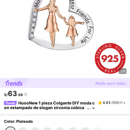
1/4
63
S/
.88
HuooNew 1 pieza Colgante DIY moda c
4.93
(
100+
)
on estampado de slogan zirconia cúbica
adorno figura & con corazón plata para m
ujeres para la fabricación de joyas de bricolaj
e
Color: Plateado