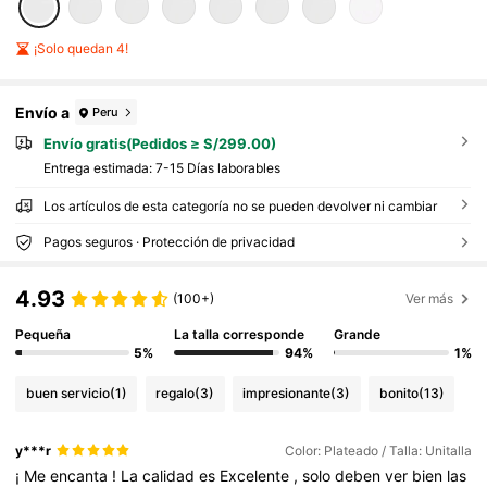
¡Solo quedan 4!
Envío a
Peru
Envío gratis(Pedidos ≥ S/299.00)
Entrega estimada:
7-15 Días laborables
Los artículos de esta categoría no se pueden devolver ni cambiar
Pagos seguros · Protección de privacidad
4.93
(100+)
Ver más
Pequeña
La talla corresponde
Grande
5%
94%
1%
buen servicio
(1)
regalo
(3)
impresionante
(3)
bonito
(13)
y***r
Color: Plateado / Talla: Unitalla
¡
Me
encanta
!
La
calidad
es
Excelente
,
solo
deben
ver
bien
las