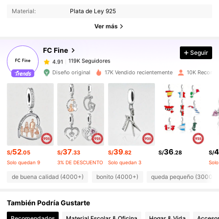
119K Seguidores
4.91
Material:
Plata de Ley 925
119K Seguidores
4.91
Ver más
119K Seguidores
4.91
119K Seguidores
4.91
FC Fine
Seguir
119K Seguidores
4.91
Diseño original
17K Vendido recientemente
10K Recomp
119K Seguidores
4.91
119K Seguidores
4.91
119K Seguidores
4.91
119K Seguidores
4.91
119K Seguidores
4.91
52
37
39
36
4
119K Seguidores
4.91
S/
.05
S/
.33
S/
.82
S/
.28
S/
Solo quedan 9
3% DE DESCUENTO
Solo quedan 3
Solo
de buena calidad (4000+)
bonito (4000+)
queda pequeño (3000+)
También Podría Gustarte
Recomendados
Material Escolar & Oficina
Hogar & Vida
Accesor